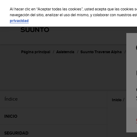
S
S
u
Al hacer clic en “Aceptar todas las cookies”, usted acepta que las cookies 
u
navegación del sitio, analizar el uso del mismo, y colaborar con nuestros e
privacidad
n
t
o
m
a
n
Página principal
Asistencia
Suunto Traverse Alpha
Guía 
t
i
e
S
n
e
s
u
Índice
Inicio
Caract
c
o
m
INICIO
p
r
o
SEGURIDAD