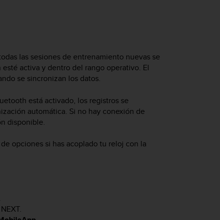
todas las sesiones de entrenamiento nuevas se
sté activa y dentro del rango operativo. El
ndo se sincronizan los datos.
uetooth está activado, los registros se
nización automática. Si no hay conexión de
ón disponible.
e opciones si has acoplado tu reloj con la
.
n
NEXT
.
 MobileApp
.