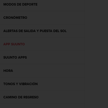
t
MODOS DE DEPORTE
a
s
CRONÓMETRO
d
e
a
ALERTAS DE SALIDA Y PUESTA DEL SOL
c
c
e
APP SUUNTO
s
i
b
SUUNTO APPS
i
l
HORA
i
d
a
TONOS Y VIBRACIÓN
d
p
a
CAMINO DE REGRESO
r
a