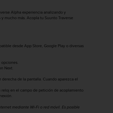
averse Alpha
experiencia analizando y
s y mucho más. Acopla tu
Suunto Traverse
patible desde App Store, Google Play o diversas
 opciones.
con
Next.
ior derecha de la pantalla. Cuando aparezca el
u reloj en el campo de petición de acoplamiento
onexión.
ternet mediante Wi-Fi o red móvil. Es posible