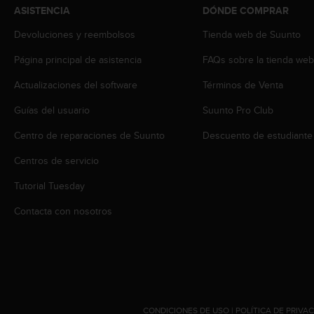
t
ASISTENCIA
DÓNDE COMPRAR
A
c
Devoluciones y reembolsos
Tienda web de Suunto
c
e
Página principal de asistencia
FAQs sobre la tienda we
s
Actualizaciones del software
Términos de Venta
s
i
Guías del usuario
Suunto Pro Club
b
i
Centro de reparaciones de Suunto
Descuento de estudiante
l
i
Centros de servicio
t
y
Tutorial Tuesday
G
Contacta con nosotros
u
i
d
e
l
i
n
e
CONDICIONES DE USO
|
POLÍTICA DE PRIVA