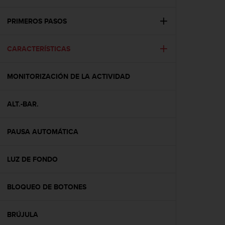
m
i
s
PRIMEROS PASOS
o
d
CARACTERÍSTICAS
e
a
l
MONITORIZACIÓN DE LA ACTIVIDAD
c
a
n
ALT.-BAR.
z
a
r
PAUSA AUTOMÁTICA
e
l
LUZ DE FONDO
n
i
v
BLOQUEO DE BOTONES
e
l
d
BRÚJULA
e