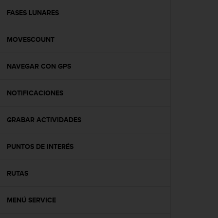
i
o
FASES LUNARES
w
e
MOVESCOUNT
b
d
e
NAVEGAR CON GPS
a
c
u
NOTIFICACIONES
e
r
d
GRABAR ACTIVIDADES
o
c
PUNTOS DE INTERÉS
o
n
l
RUTAS
a
s
P
MENÚ SERVICE
a
u