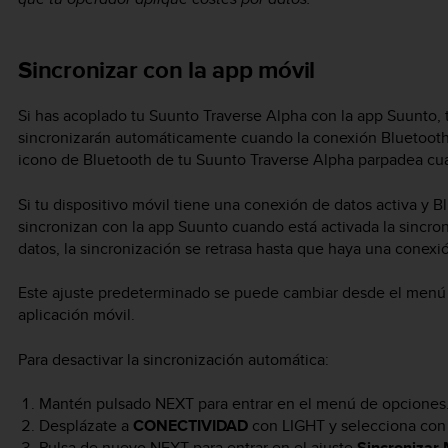
Sincronizar con la app móvil
Si has acoplado tu
Suunto Traverse Alpha
con la app Suunto, 
sincronizarán automáticamente cuando la conexión Bluetooth e
icono de Bluetooth de tu
Suunto Traverse Alpha
parpadea cua
Si tu dispositivo móvil tiene una conexión de datos activa y Bl
sincronizan con la app Suunto cuando está activada la sincro
datos, la sincronización se retrasa hasta que haya una conexi
Este ajuste predeterminado se puede cambiar desde el menú d
aplicación móvil.
Para desactivar la sincronización automática:
Mantén pulsado
NEXT
para entrar en el menú de opciones
Desplázate a
CONECTIVIDAD
con
LIGHT
y selecciona co
Pulsa de nuevo
NEXT
para entrar en el ajuste
Sincronizar