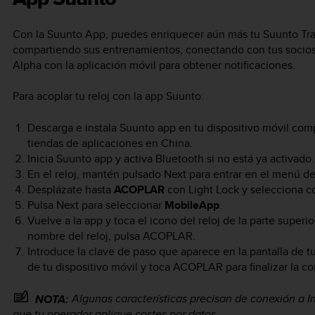
Con la Suunto App, puedes enriquecer aún más tu
Suunto Tr
compartiendo sus entrenamientos, conectando con tus socio
Alpha
con la aplicación móvil para obtener notificaciones.
Para acoplar tu reloj con la app Suunto:
Descarga e instala Suunto app en tu dispositivo móvil com
tiendas de aplicaciones en China.
Inicia Suunto app y activa Bluetooth si no está ya activado.
En el reloj, mantén pulsado
Next
para entrar en el menú de
Desplázate hasta
ACOPLAR
con
Light Lock
y selecciona 
Pulsa
Next
para seleccionar
MobileApp
.
Vuelve a la app y toca el icono del reloj de la parte super
nombre del reloj, pulsa ACOPLAR.
Introduce la clave de paso que aparece en la pantalla de t
de tu dispositivo móvil y toca ACOPLAR para finalizar la c
Algunas características precisan de conexión a In
NOTA:
que tu operador aplique costes por datos.