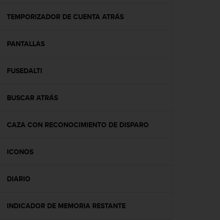
c
o
TEMPORIZADOR DE CUENTA ATRÁS
n
f
PANTALLAS
o
r
m
FUSEDALTI
i
d
a
BUSCAR ATRÁS
d
A
A
CAZA CON RECONOCIMIENTO DE DISPARO
e
n
ICONOS
e
s
t
DIARIO
e
s
i
INDICADOR DE MEMORIA RESTANTE
t