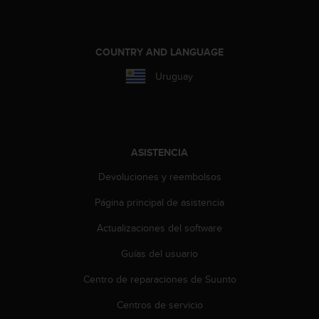
n
t
o
d
COUNTRY AND LANGUAGE
e
Uruguay
S
e
r
v
i
c
ASISTENCIA
i
Devoluciones y reembolsos
o
a
Página principal de asistencia
l
C
Actualizaciones del software
l
i
Guías del usuario
e
n
Centro de reparaciones de Suunto
t
Centros de servicio
e