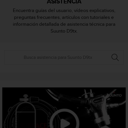
ASISTENCIA
m
i
Encuentra guías del usuario, vídeos explicativos,
s
preguntas frecuentes, artículos con tutoriales e
o
d
información detallada de asistencia técnica para
e
Suunto D9tx.
a
l
c
a
n
z
a
r
e
l
n
i
v
e
l
d
e