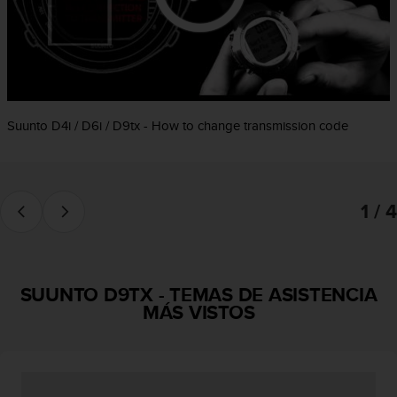
c
o
n
f
o
r
m
Suunto D4i / D6i / D9tx - How to change transmission code
i
d
a
d
1 / 4
A
A
e
n
e
SUUNTO D9TX
-
TEMAS DE ASISTENCIA
s
MÁS VISTOS
t
e
s
i
t