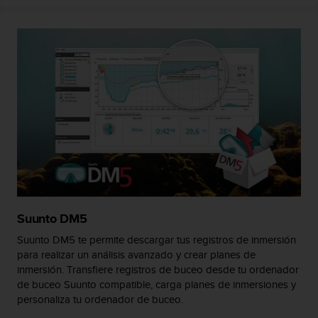
t
a
s
d
e
a
c
c
e
s
i
b
i
l
i
Suunto DM5
d
Suunto DM5 te permite descargar tus registros de inmersión
a
d
para realizar un análisis avanzado y crear planes de
p
inmersión. Transfiere registros de buceo desde tu ordenador
a
de buceo Suunto compatible, carga planes de inmersiones y
r
personaliza tu ordenador de buceo.
a