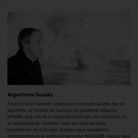
c
o
n
t
e
n
i
d
o
w
e
b
(
W
e
Algoritmos Suunto
b
C
En el corazón de todo ordenador de buceo Suunto hay un
o
algoritmo: el modelo de burbuja de gradiente reducido
n
(RGBM), que calcula la descompresión de una inmersión. En
t
su búsqueda de modelos cada vez mejores para
e
buceadores de todo tipo, Suunto sigue trabajando
n
intensamente en el perfeccionamiento del RGBM. Suunto lleva