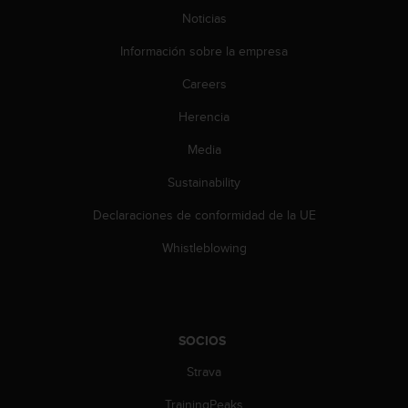
0
Noticias
0
(
Información sobre la empresa
l
Careers
l
a
Herencia
m
a
Media
d
a
Sustainability
g
r
Declaraciones de conformidad de la UE
a
Whistleblowing
t
u
i
t
a
)
SOCIOS
s
Strava
i
t
TrainingPeaks