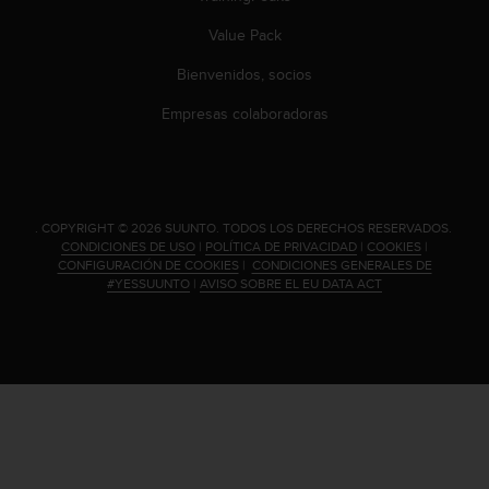
i
e
Value Pack
n
e
Bienvenidos, socios
s
Empresas colaboradoras
a
l
g
ú
n
p
.
COPYRIGHT © 2026 SUUNTO.
TODOS LOS DERECHOS RESERVADOS.
r
CONDICIONES DE USO
|
POLÍTICA DE PRIVACIDAD
|
COOKIES
|
CONFIGURACIÓN DE COOKIES
|
CONDICIONES GENERALES DE
o
#YESSUUNTO
|
AVISO SOBRE EL EU DATA ACT
b
l
e
m
a
p
a
r
a
a