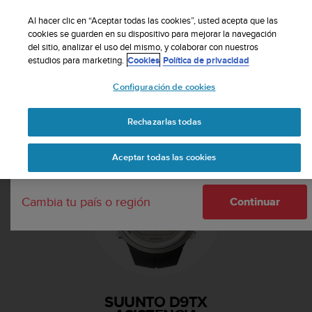
S
Suscribete a nuestro boletín y obtén un 5% de
u
Al hacer clic en “Aceptar todas las cookies”, usted acepta que las
descuento
| Fácil devolución
u
cookies se guarden en su dispositivo para mejorar la navegación
Tu país o región:
del sitio, analizar el uso del mismo, y colaborar con nuestros
n
estudios para marketing.
Cookies
Política de privacidad
t
o
Configuración de cookies
m
United States
a
Página principal
Asistencia
Suunto D9tx
n
Rechazarlas todas
Currency: $ (USD)
t
i
Shipping only to United States
Aceptar todas las cookies
e
n
e
Cambia tu país o región
s
Continuar
u
c
o
m
p
r
SUUNTO D9TX
o