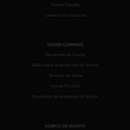
e
Tutorial Tuesday
n
E
Contacta con nosotros
E
.
U
U
DÓNDE COMPRAR
.
e
Tienda web de Suunto
n
e
FAQs sobre la tienda web de Suunto
l
Términos de Venta
+
1
Suunto Pro Club
8
5
Descuento de estudiante de Suunto
5
2
5
8
0
ACERCA DE SUUNTO
9