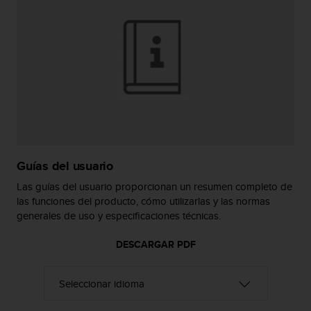
i
o
w
e
b
d
e
a
c
u
e
r
Guías del usuario
d
o
Las guías del usuario proporcionan un resumen completo de
c
las funciones del producto, cómo utilizarlas y las normas
o
generales de uso y especificaciones técnicas.
n
l
DESCARGAR PDF
a
s
P
a
u