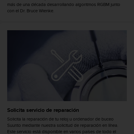
t
más de una década desarrollando algoritmos RGBM junto
A
con el Dr. Bruce Wienke.
c
c
e
s
s
i
b
i
l
i
t
y
G
u
i
d
e
Solicita servicio de reparación
l
Solicita la reparación de tu reloj u ordenador de buceo
i
Suunto mediante nuestra solicitud de reparación en línea.
n
Este servicio está disponible en varios países de todo el
e