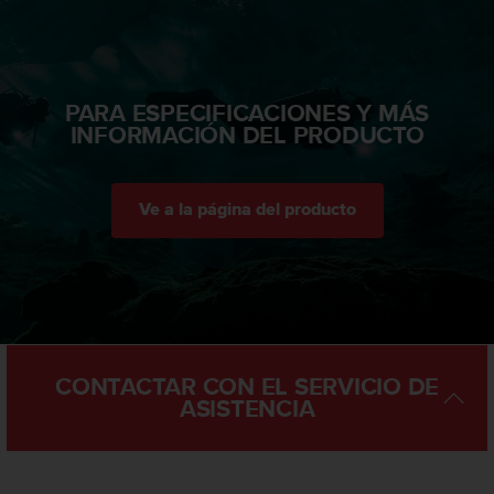
d
e
a
c
c
PARA ESPECIFICACIONES Y MÁS
e
INFORMACIÓN DEL PRODUCTO
s
i
b
i
Ve a la página del producto
l
i
d
a
d
.
P
CONTACTAR CON EL SERVICIO DE
o
ASISTENCIA
n
t
e
e
n