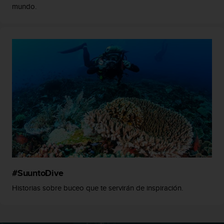
mundo.
s
,
W
C
A
G
)
2
.
0
y
o
t
r
a
s
n
#SuuntoDive
o
r
Historias sobre buceo que te servirán de inspiración.
m
a
s