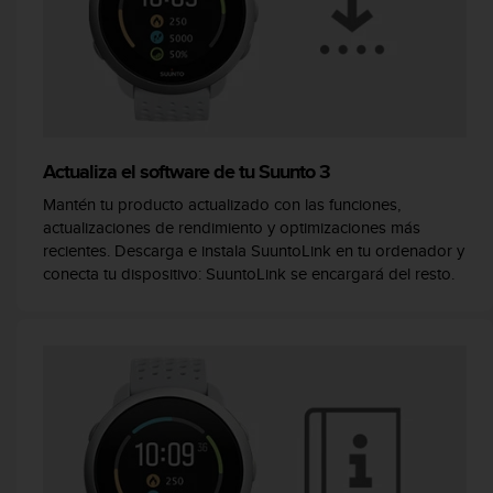
i
o
w
e
b
d
e
a
Actualiza el software de tu Suunto 3
c
Mantén tu producto actualizado con las funciones,
u
e
actualizaciones de rendimiento y optimizaciones más
r
recientes. Descarga e instala SuuntoLink en tu ordenador y
d
conecta tu dispositivo: SuuntoLink se encargará del resto.
o
c
o
n
l
a
s
P
a
u