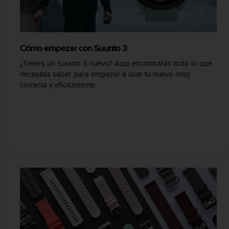
c
o
n
t
e
Cómo empezar con Suunto 3
n
¿Tienes un Suunto 3 nuevo? Aquí encontrarás todo lo que
i
necesitas saber para empezar a usar tu nuevo reloj
d
correcta y eficazmente.
o
w
e
b
(
W
e
b
C
o
n
t
e
n