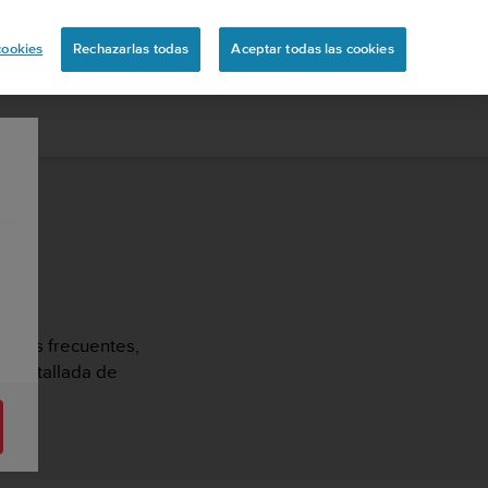
ón
cookies
Rechazarlas todas
Aceptar todas las cookies
guntas frecuentes,
ón detallada de