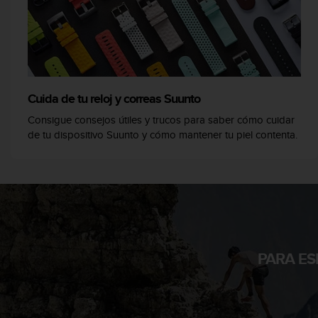
t
A
c
c
e
s
s
Cuida de tu reloj y correas Suunto
i
b
Consigue consejos útiles y trucos para saber cómo cuidar
i
de tu dispositivo Suunto y cómo mantener tu piel contenta.
l
i
t
y
G
u
i
d
PARA ES
e
l
i
n
e