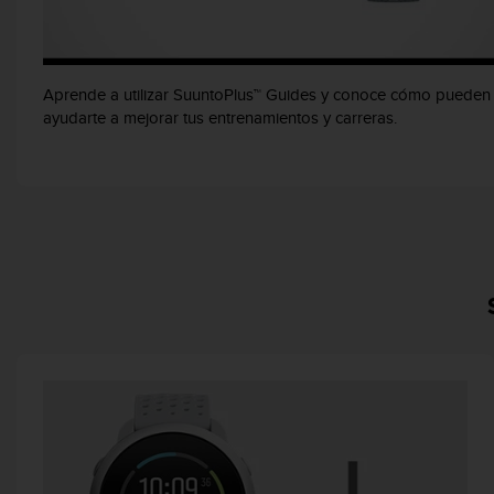
c
o
n
f
Aprende a utilizar SuuntoPlus™ Guides y conoce cómo pueden
o
ayudarte a mejorar tus entrenamientos y carreras.
r
m
i
d
a
d
A
A
e
n
e
s
t
e
s
i
t