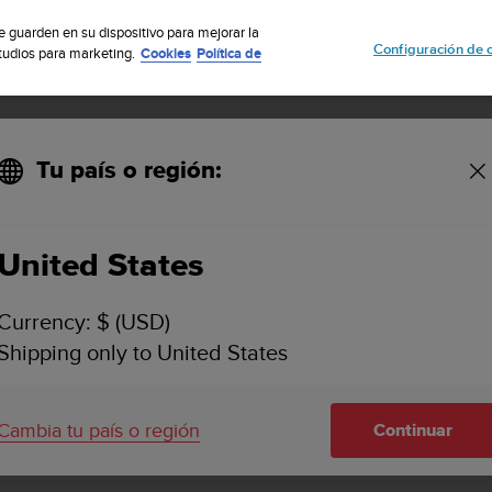
uscribete a nuestro boletín y obtén un 5% de descuento
| Fácil devoluci
se guarden en su dispositivo para mejorar la
Configuración de 
studios para marketing.
Cookies
Política de
Tu país o región:
United States
SUUNTO 3
ASISTENCIA
Currency: $ (USD)
Encuentra vídeos explicativos, pre
Shipping only to United States
artículos con tutoriales e informaci
asistencia para tu reloj Suunto.
Cambia tu país o región
Continuar