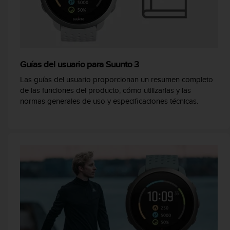
t
a
s
d
e
a
Guías del usuario para Suunto 3
c
Las guías del usuario proporcionan un resumen completo
c
de las funciones del producto, cómo utilizarlas y las
e
normas generales de uso y especificaciones técnicas.
s
i
b
i
l
i
d
a
d
p
a
r
a