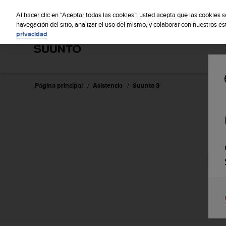
S
S
u
Al hacer clic en “Aceptar todas las cookies”, usted acepta que las cookies 
u
navegación del sitio, analizar el uso del mismo, y colaborar con nuestros e
privacidad
n
t
o
m
a
n
Página principal
Asistencia
Suunto 3
t
i
e
n
e
s
u
c
o
m
p
r
o