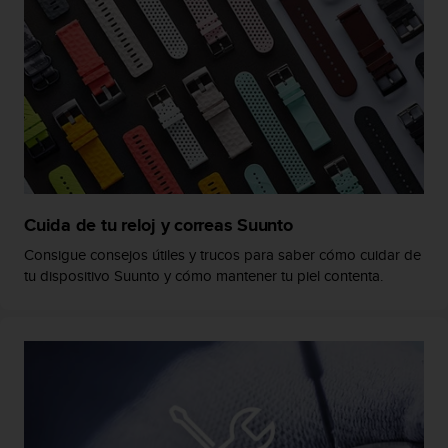
t
A
c
c
e
s
s
i
b
i
l
i
Cuida de tu reloj y correas Suunto
t
Consigue consejos útiles y trucos para saber cómo cuidar de
y
tu dispositivo Suunto y cómo mantener tu piel contenta.
G
u
i
d
e
l
i
n
e