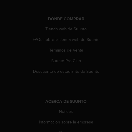
0
0
(
DÓNDE COMPRAR
l
l
Tienda web de Suunto
a
m
FAQs sobre la tienda web de Suunto
a
Términos de Venta
d
a
Suunto Pro Club
g
r
Descuento de estudiante de Suunto
a
t
u
i
t
ACERCA DE SUUNTO
a
)
Noticias
s
i
Información sobre la empresa
t