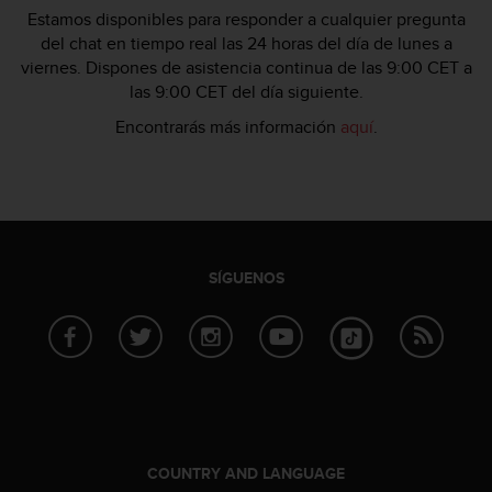
n
Estamos disponibles para responder a cualquier pregunta
t
del chat en tiempo real las 24 horas del día de lunes a
o
viernes. Dispones de asistencia continua de las 9:00 CET a
d
las 9:00 CET del día siguiente.
e
S
Encontrarás más información
aquí
.
e
r
v
i
c
i
o
SÍGUENOS
a
l
C
l
i
e
n
t
e
COUNTRY AND LANGUAGE