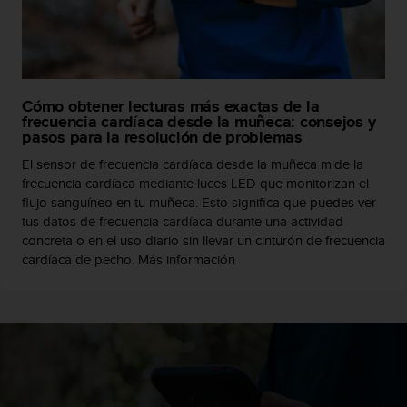
d
e
a
c
c
e
Cómo obtener lecturas más exactas de la
s
frecuencia cardíaca desde la muñeca: consejos y
i
pasos para la resolución de problemas
b
El sensor de frecuencia cardíaca desde la muñeca mide la
i
frecuencia cardíaca mediante luces LED que monitorizan el
l
flujo sanguíneo en tu muñeca. Esto significa que puedes ver
i
tus datos de frecuencia cardíaca durante una actividad
d
concreta o en el uso diario sin llevar un cinturón de frecuencia
a
d
cardíaca de pecho. Más información
.
P
o
n
t
e
e
n