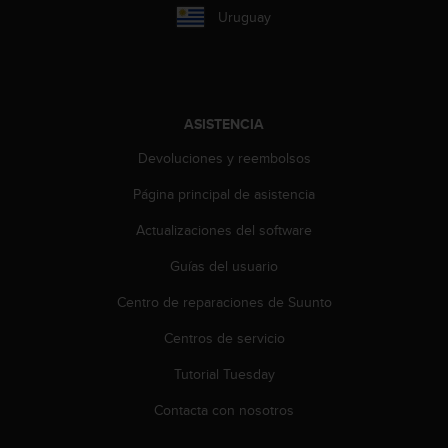
e
Uruguay
n
E
E
.
U
ASISTENCIA
U
Devoluciones y reembolsos
.
e
Página principal de asistencia
n
e
Actualizaciones del software
l
+
Guías del usuario
1
8
Centro de reparaciones de Suunto
5
Centros de servicio
5
2
Tutorial Tuesday
5
8
Contacta con nosotros
0
9