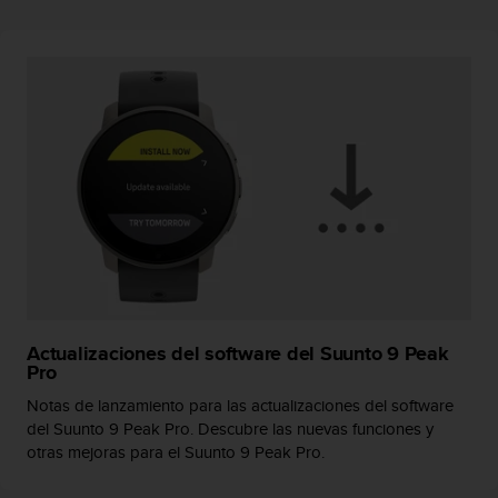
c
o
n
f
o
r
m
i
d
a
d
A
A
e
n
e
Actualizaciones del software del Suunto 9 Peak
Pro
s
t
Notas de lanzamiento para las actualizaciones del software
e
del Suunto 9 Peak Pro. Descubre las nuevas funciones y
s
otras mejoras para el Suunto 9 Peak Pro.
i
t