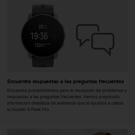
t
a
s
d
e
a
c
c
e
s
i
b
i
Encuentra respuestas a las preguntas frecuentes
l
i
Encuentra procedimientos para la resolución de problemas y
d
respuestas a las preguntas frecuentes. Hemos preparado
a
información detallada de asistencia que te ayudará a utilizar
d
tu Suunto 9 Peak Pro.
p
a
r
a