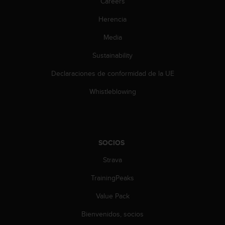
Careers
i
e
Herencia
n
e
Media
s
a
Sustainability
l
g
Declaraciones de conformidad de la UE
ú
Whistleblowing
n
p
r
o
b
SOCIOS
l
e
Strava
m
a
TrainingPeaks
p
a
Value Pack
r
a
Bienvenidos, socios
a