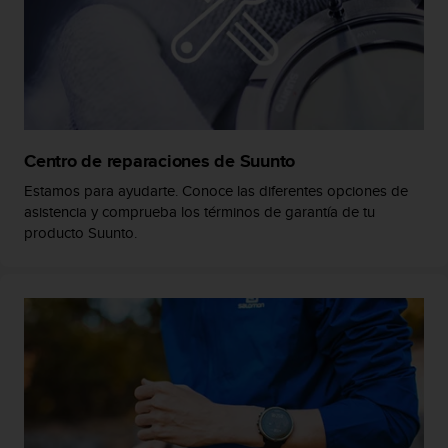
s
,
W
C
A
G
)
2
Centro de reparaciones de Suunto
.
Estamos para ayudarte. Conoce las diferentes opciones de
0
asistencia y comprueba los términos de garantía de tu
y
producto Suunto.
o
t
r
a
s
n
o
r
m
a
s