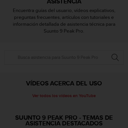
ASISTENCIA
m
i
Encuentra guías del usuario, vídeos explicativos,
s
preguntas frecuentes, artículos con tutoriales e
o
d
información detallada de asistencia técnica para
e
Suunto 9 Peak Pro.
a
l
c
a
n
z
a
r
e
VÍDEOS ACERCA DEL USO
l
n
Ver todos los vídeos en YouTube
i
v
e
l
SUUNTO 9 PEAK PRO
-
TEMAS DE
d
ASISTENCIA DESTACADOS
e