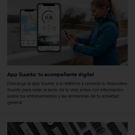
c
o
n
t
e
n
i
d
o
w
e
b
App Suunto: tu acompañante digital
(
W
Descarga la app Suunto a tu teléfono y conecta tu dispositivo
e
Suunto para estar al tanto de tu vida activa con información
b
sobre tus entrenamientos y las tendencias de tu actividad
C
general.
o
n
t
e
n