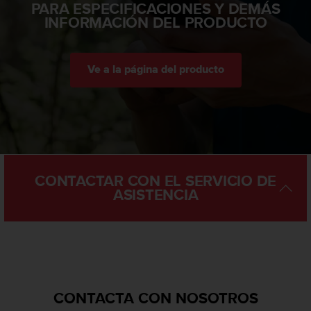
PARA ESPECIFICACIONES Y DEMÁS
c
INFORMACIÓN DEL PRODUCTO
o
n
t
a
Ve a la página del producto
c
t
o
c
o
n
e
CONTACTAR CON EL SERVICIO DE
l
ASISTENCIA
d
e
p
a
r
t
a
m
CONTACTA CON NOSOTROS
e