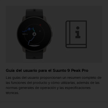
i
o
w
e
b
d
e
a
c
u
e
r
d
o
c
Guía del usuario para el Suunto 9 Peak Pro
o
Las guías del usuario proporcionan un resumen completo de
n
las funciones del producto y cómo utilizarlas, además de las
l
normas generales de operación y las especificaciones
a
técnicas.
s
P
a
u