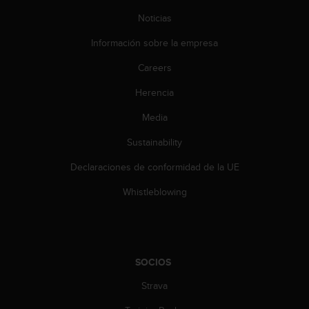
s
Noticias
,
W
Información sobre la empresa
C
A
Careers
G
)
Herencia
2
Media
.
0
Sustainability
y
o
Declaraciones de conformidad de la UE
t
r
Whistleblowing
a
s
n
o
r
SOCIOS
m
a
Strava
s