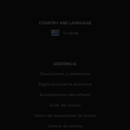
c
o
n
t
COUNTRY AND LANGUAGE
e
n
Uruguay
i
d
o
w
e
ASISTENCIA
b
(
Devoluciones y reembolsos
W
e
Página principal de asistencia
b
Actualizaciones del software
C
o
Guías del usuario
n
t
Centro de reparaciones de Suunto
e
n
Centros de servicio