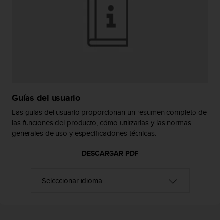
c
o
n
f
o
r
m
i
d
a
Guías del usuario
d
Las guías del usuario proporcionan un resumen completo de
A
las funciones del producto, cómo utilizarlas y las normas
A
generales de uso y especificaciones técnicas.
e
n
DESCARGAR PDF
e
s
t
e
s
i
t