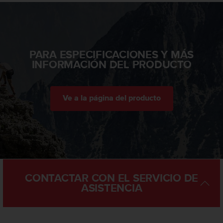
i
o
w
e
b
PARA ESPECIFICACIONES Y MÁS
d
INFORMACIÓN DEL PRODUCTO
e
a
c
u
Ve a la página del producto
e
r
d
o
c
o
n
l
CONTACTAR CON EL SERVICIO DE
a
ASISTENCIA
s
P
a
u