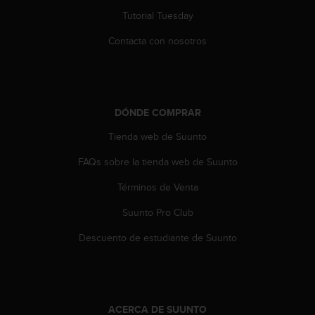
t
A
Tutorial Tuesday
c
Contacta con nosotros
c
e
s
s
i
DÓNDE COMPRAR
b
i
Tienda web de Suunto
l
i
FAQs sobre la tienda web de Suunto
t
y
Términos de Venta
G
u
Suunto Pro Club
i
Descuento de estudiante de Suunto
d
e
l
i
n
ACERCA DE SUUNTO
e