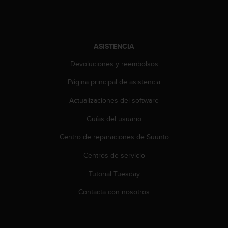
t
a
s
d
ASISTENCIA
e
a
Devoluciones y reembolsos
c
c
Página principal de asistencia
e
Actualizaciones del software
s
i
Guías del usuario
b
i
Centro de reparaciones de Suunto
l
i
Centros de servicio
d
a
Tutorial Tuesday
d
Contacta con nosotros
p
a
r
a