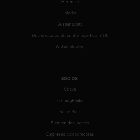
t
Herencia
A
Media
c
c
Sustainability
e
s
Declaraciones de conformidad de la UE
s
i
Whistleblowing
b
i
l
i
t
SOCIOS
y
G
Strava
u
TrainingPeaks
i
d
Value Pack
e
l
Bienvenidos, socios
i
n
Empresas colaboradoras
e