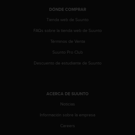
c
o
DÓNDE COMPRAR
n
Tienda web de Suunto
t
e
FAQs sobre la tienda web de Suunto
n
i
Términos de Venta
d
o
Suunto Pro Club
w
Descuento de estudiante de Suunto
e
b
(
W
e
b
ACERCA DE SUUNTO
C
Noticias
o
n
Información sobre la empresa
t
e
Careers
n