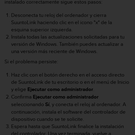
instalado correctamente sigue estos pasos:
c
o
Desconecta tu reloj del ordenador y cierra
n
SuuntoLink haciendo clic en el icono "x" de la
f
o
esquina superior izquierda.
r
Instala todas las actualizaciones solicitadas para tu
m
versión de Windows. También puedes actualizar a
i
una versión más reciente de Windows.
d
a
Si el problema persiste:
d
A
Haz clic con el botón derecho en el acceso directo
A
de SuuntoLink de tu escritorio o en el menú de Inicio
e
n
y elige
Ejecutar como administrador
.
e
Confirma
Ejecutar como administrador
s
seleccionando
Sí
, y conecta el reloj al ordenador. A
t
continuación, instala el software del controlador de
e
s
dispositivo cuando se te solicite.
i
Espera hasta que SuuntoLink finalice la instalación
t
del controlador. Una vez terminada, vuelve a