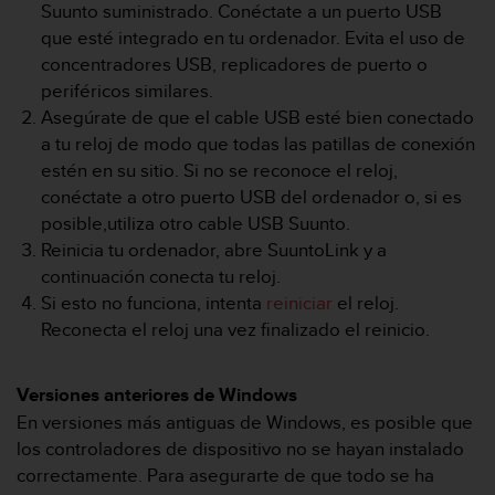
m
Suunto suministrado. Conéctate a un puerto USB
i
que esté integrado en tu ordenador. Evita el uso de
s
concentradores USB, replicadores de puerto o
o
periféricos similares.
d
e
Asegúrate de que el cable USB esté bien conectado
a
a tu reloj de modo que todas las patillas de conexión
l
estén en su sitio. Si no se reconoce el reloj,
c
conéctate a otro puerto USB del ordenador o, si es
a
posible,utiliza otro cable USB Suunto.
n
z
Reinicia tu ordenador, abre SuuntoLink y a
a
continuación conecta tu reloj.
r
Si esto no funciona, intenta
reiniciar
el reloj.
e
Reconecta el reloj una vez finalizado el reinicio.
l
n
i
Versiones anteriores de Windows
v
En versiones más antiguas de Windows, es posible que
e
l
los controladores de dispositivo no se hayan instalado
d
correctamente. Para asegurarte de que todo se ha
e