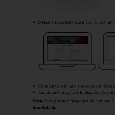
c
o
n
f
Descarga, instala y abre
SuuntoLink
en 
o
r
m
i
d
a
d
A
A
e
n
e
Conecta tu reloj al ordenador con el ca
s
t
SuuntoLink reconoce tu dispositivo y te 
e
Nota
:
Solo puedes iniciar sesión con una c
s
i
SuuntoLink.
t