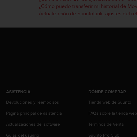
c
¿Cómo puedo transferir mi historial de Mo
o
Actualización de SuuntoLink: ajustes del rel
n
t
e
n
i
d
o
w
e
b
(
W
e
ASISTENCIA
DÓNDE COMPRAR
b
C
Devoluciones y reembolsos
Tienda web de Suunto
o
n
Página principal de asistencia
FAQs sobre la tienda we
t
Actualizaciones del software
Términos de Venta
e
n
Guías del usuario
Suunto Pro Club