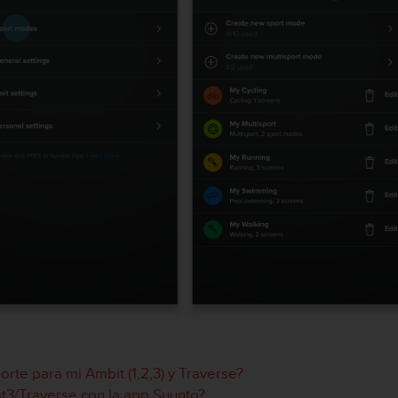
te para mi Ambit (1,2,3) y Traverse?
it3/Traverse con la app Suunto?