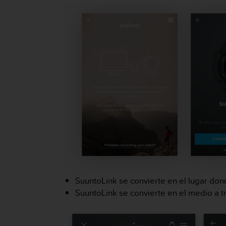
i
o
w
e
b
d
e
a
c
u
e
r
d
o
c
o
n
l
SuuntoLink se convierte en el lugar don
a
SuuntoLink se convierte en el medio a tr
s
P
a
u