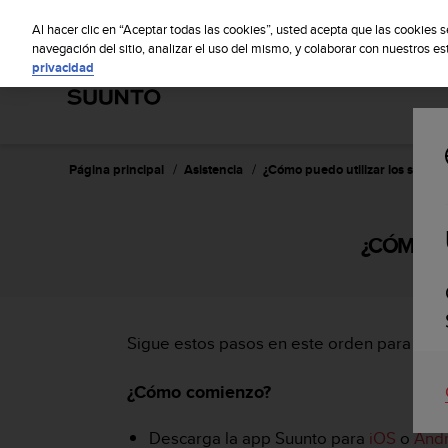
S
S
u
Al hacer clic en “Aceptar todas las cookies”, usted acepta que las cookies 
u
navegación del sitio, analizar el uso del mismo, y colaborar con nuestros e
privacidad
n
t
o
m
a
n
Página principal
Asistencia
¿Cómo puedo utilizar los servic
t
i
e
¿CÓMO P
n
e
s
u
c
Sigue estos pasos en este orden para tener
o
m
p
¿Cómo comienzo?
r
o
Descarga la app Suunto para
iOS
o
And