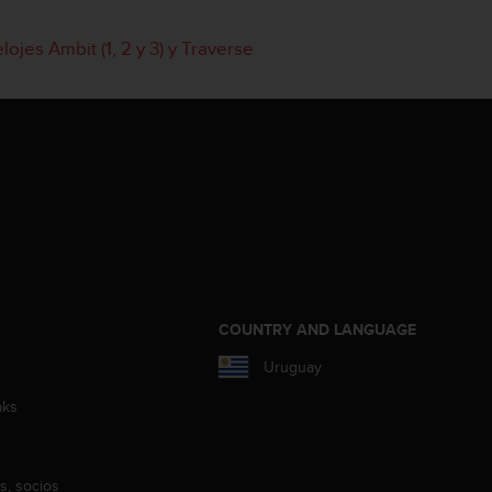
ojes Ambit (1, 2 y 3) y Traverse
COUNTRY AND LANGUAGE
Uruguay
aks
s, socios