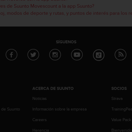
ves de Suunto Movescount a la app Suunto?
oj, modos de deporte y rutas, y puntos de interés para los rel
SÍGUENOS
ACERCA DE SUUNTO
SOCIOS
Noticias
Strava
b de Suunto
Información sobre la empresa
TrainingPe
Careers
Value Pack
Herencia
Bienvenido