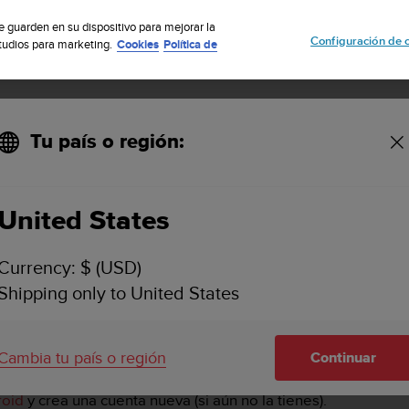
uscribete a nuestro boletín y obtén un 5% de descuento
| Fácil devoluci
se guarden en su dispositivo para mejorar la
Configuración de 
studios para marketing.
Cookies
Política de
Tu país o región:
ios de Suunto con Ambit3?
United States
UEDO UTILIZAR LOS SERVICIOS DE SUUNTO CON
Currency: $ (USD)
Shipping only to United States
 la mejor experiencia.
Cambia tu país o región
Continuar
roid
y crea una cuenta nueva (si aún no la tienes).