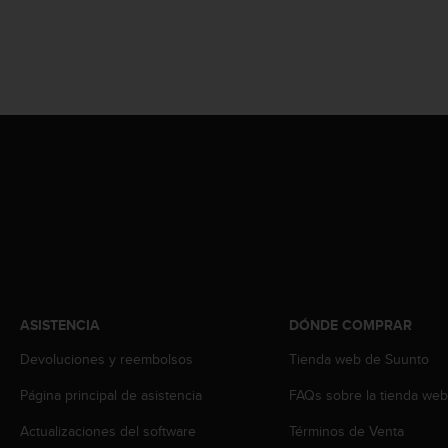
t
a
s
d
e
a
c
c
e
s
i
b
i
l
i
d
ASISTENCIA
DÓNDE COMPRAR
a
d
Devoluciones y reembolsos
Tienda web de Suunto
p
Página principal de asistencia
FAQs sobre la tienda we
a
r
Actualizaciones del software
Términos de Venta
a