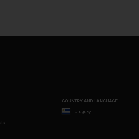
COUNTRY AND LANGUAGE
Uruguay
aks