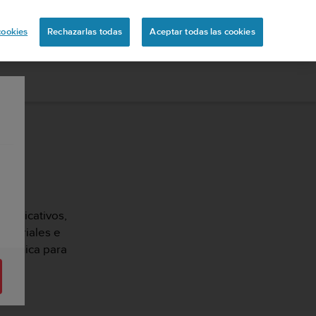
ón
cookies
Rechazarlas todas
Aceptar todas las cookies
 explicativos,
tutoriales e
 técnica para