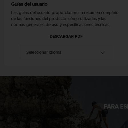
Guías del usuario
c
o
Las guías del usuario proporcionan un resumen completo
n
de las funciones del producto, cómo utilizarlas y las
f
normas generales de uso y especificaciones técnicas.
o
r
DESCARGAR PDF
m
i
d
a
d
A
A
e
n
e
s
t
PARA ES
e
s
i
t