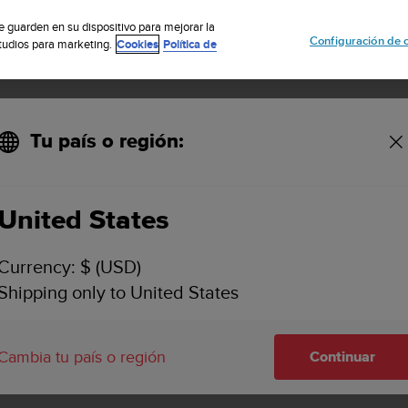
uscribete a nuestro boletín y obtén un 5% de descuento
| Fácil devoluci
se guarden en su dispositivo para mejorar la
Configuración de 
studios para marketing.
Cookies
Política de
Tu país o región:
United States
SUUNTO KAILASH
ASISTENCIA
Currency: $ (USD)
Encuentra guías del usuario, vídeos
Shipping only to United States
preguntas frecuentes, artículos con 
información detallada de asistencia
Suunto Kailash.
Cambia tu país o región
Continuar