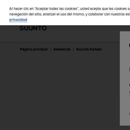
S
S
u
Al hacer clic en “Aceptar todas las cookies”, usted acepta que las cookies 
u
navegación del sitio, analizar el uso del mismo, y colaborar con nuestros e
privacidad
n
t
o
m
a
n
Página principal
Asistencia
Suunto Kailash
t
i
e
n
e
s
u
c
o
m
p
r
o