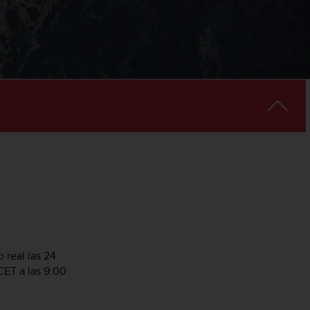
 real las 24
CET a las 9:00