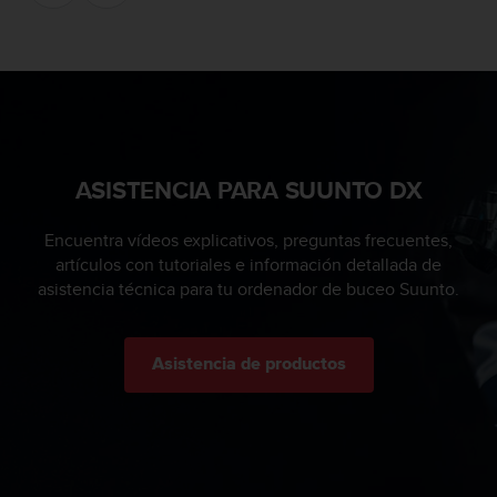
i
e
n
e
s
a
l
g
ASISTENCIA PARA SUUNTO DX
ú
n
p
Encuentra vídeos explicativos, preguntas frecuentes,
r
artículos con tutoriales e información detallada de
o
asistencia técnica para tu ordenador de buceo Suunto.
b
l
e
m
Asistencia de productos
a
p
a
r
a
a