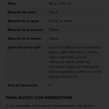
s
Peso
182 g / 6,42 oz
,
Material del bisel:
Titanio
W
C
Material de la lente:
Cristal de zafiro
A
G
Material de la carcasa:
Titanio
)
2
Material de la correa:
Titanio
.
0
¿Qué incluye la caja?
Suunto DX Black con brazalete de
y
titanio, cable USB serie D, folleto
o
sobre seguridad, guía de
t
referencia rápida, folleto de
r
información legal con información
a
sobre la garantía y adhesivo con el
s
logotipo de Suunto
n
País de fabricación
FI
o
r
m
PARA BUCEO CON REBREATHER
a
s
Un ordenador de buceo sin monitorización, con ajuste y