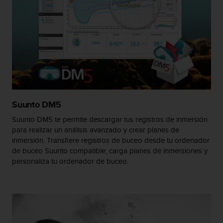
t
a
s
d
e
a
c
c
e
s
Suunto DM5
i
b
Suunto DM5 te permite descargar tus registros de inmersión
i
para realizar un análisis avanzado y crear planes de
l
inmersión. Transfiere registros de buceo desde tu ordenador
i
de buceo Suunto compatible, carga planes de inmersiones y
d
personaliza tu ordenador de buceo.
a
d
p
a
r
a