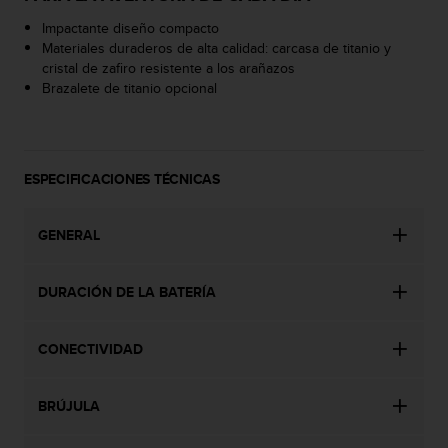
c
Impactante diseño compacto
o
Materiales duraderos de alta calidad: carcasa de titanio y
n
cristal de zafiro resistente a los arañazos
t
Brazalete de titanio opcional
a
c
t
o
c
ESPECIFICACIONES TÉCNICAS
o
n
GENERAL
e
l
d
DURACIÓN DE LA BATERÍA
e
p
a
CONECTIVIDAD
r
t
a
BRÚJULA
m
e