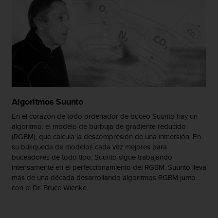
c
o
n
t
e
n
i
d
o
w
Algoritmos Suunto
e
b
En el corazón de todo ordenador de buceo Suunto hay un
(
algoritmo: el modelo de burbuja de gradiente reducido
W
(RGBM), que calcula la descompresión de una inmersión. En
e
su búsqueda de modelos cada vez mejores para
b
buceadores de todo tipo, Suunto sigue trabajando
C
intensamente en el perfeccionamiento del RGBM. Suunto lleva
o
más de una década desarrollando algoritmos RGBM junto
n
con el Dr. Bruce Wienke.
t
e
n