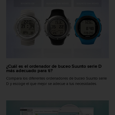
i
o
w
e
b
d
e
a
c
u
e
r
d
¿Cuál es el ordenador de buceo Suunto serie D
o
más adecuado para ti?
c
Compara los diferentes ordenadores de buceo Suunto serie
o
D y escoge el que mejor se adecue a tus necesidades.
n
l
a
s
P
a
u