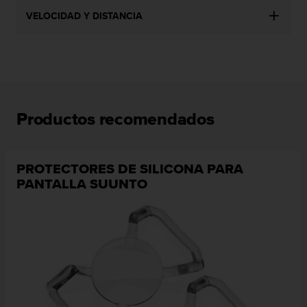
e
n
VELOCIDAD Y DISTANCIA
E
E
.
U
U
.
Productos recomendados
e
n
e
l
PROTECTORES DE SILICONA PARA
+
PANTALLA SUUNTO
1
8
5
5
2
5
8
0
9