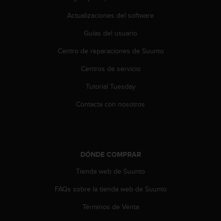
n
t
Actualizaciones del software
e
Guías del usuario
n
i
Centro de reparaciones de Suunto
d
a
Centros de servicio
e
n
Tutorial Tuesday
e
s
Contacta con nosotros
t
e
s
i
t
DÓNDE COMPRAR
i
Tienda web de Suunto
o
w
FAQs sobre la tienda web de Suunto
e
b
Términos de Venta
.