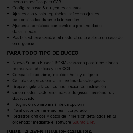
d
modo específico para CCR
e
Configura hasta 3 diluyentes distintos
a
Ajustes alto y bajo regulables, así como ajustes
c
personalizados durante la inmersión
c
Ajustes automáticos con cambio a profundidades
e
determinadas
s
Posibilidad para cambiar al modo circuito abierto en caso de
i
emergencia
b
PARA TODO TIPO DE BUCEO
i
l
Nuevo Suunto Fused™ RGBM avanzado para inmersiones
i
recreativas, técnicas y con CCR
d
Compatibilidad trímix, incluidos helio y oxígeno
a
Cambio de gases entre un máximo de ocho gases
d
Brújula digital 3D con compensación de inclinación
.
Cinco modos: CCR, aire, mezcla de gases, manómetro y
P
desactivado
o
Integración de aire inalámbrica opcional
n
Planificador de inmersiones incorporado
t
Registros gráficos y datos de inmersión detallados en tu
e
ordenador mediante el software
Suunto DM5
e
PARA LA AVENTURA DE CADA DÍA
n