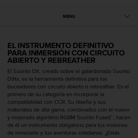
m
i
s
MENU
o
d
e
a
EL INSTRUMENTO DEFINITIVO
l
c
PARA INMERSIÓN CON CIRCUITO
a
ABIERTO Y REBREATHER
n
z
El Suunto DX, creado sobre el galardonado Suunto
a
D9tx, es la herramienta definitiva para los
r
buceadores con circuito abierto o rebreather. Es el
e
l
primero de su categoría en incorporar la
n
compatibilidad con CCR. Su diseño y sus
i
materiales de alta gama, combinados con el nuevo
v
y mejorado algoritmo RGBM Suunto Fused™, hacen
e
l
de él un instrumento obligatorio para tus misiones
d
de inmersión y tus aventuras cotidianas. ¿Estás
e