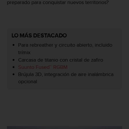
preparado para conquistar nuevos territorios?
c
o
n
f
o
r
LO MÁS DESTACADO
m
i
Para rebreather y circuito abierto, incluido
d
trímix
a
Carcasa de titanio con cristal de zafiro
d
Suunto Fused™ RGBM
A
A
Brújula 3D, integración de aire inalámbrica
e
opcional
n
e
s
t
e
s
i
t