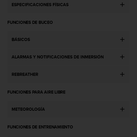
n
ESPECIFICACIONES FÍSICAS
t
o
d
FUNCIONES DE BUCEO
e
S
e
BÁSICOS
r
v
ALARMAS Y NOTIFICACIONES DE INMERSIÓN
i
c
i
REBREATHER
o
a
l
FUNCIONES PARA AIRE LIBRE
C
l
i
METEOROLOGÍA
e
n
t
FUNCIONES DE ENTRENAMIENTO
e