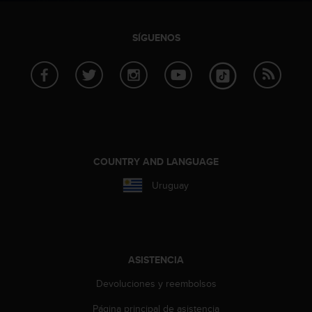
c
c
SÍGUENOS
e
d
e
r
a
l
a
i
n
COUNTRY AND LANGUAGE
f
o
Uruguay
r
m
a
c
i
ASISTENCIA
ó
n
Devoluciones y reembolsos
c
o
Página principal de asistencia