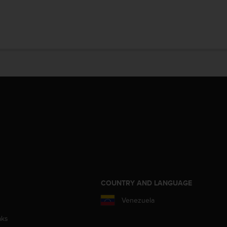
COUNTRY AND LANGUAGE
Venezuela
aks