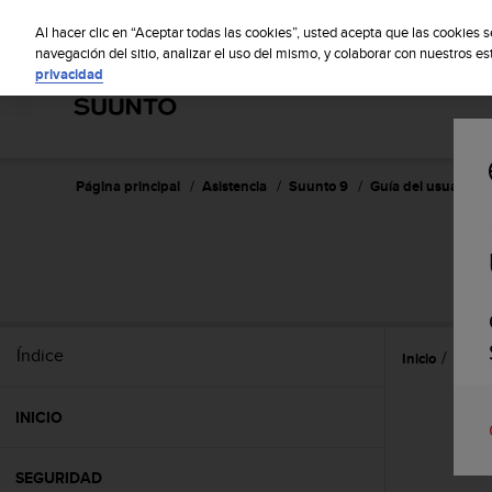
S
S
u
Al hacer clic en “Aceptar todas las cookies”, usted acepta que las cookies 
u
navegación del sitio, analizar el uso del mismo, y colaborar con nuestros e
privacidad
n
t
o
m
a
n
Página principal
Asistencia
Suunto 9
Guía del usuario
t
i
e
n
e
s
u
Índice
Inicio
Caract
c
o
m
INICIO
p
r
o
SEGURIDAD