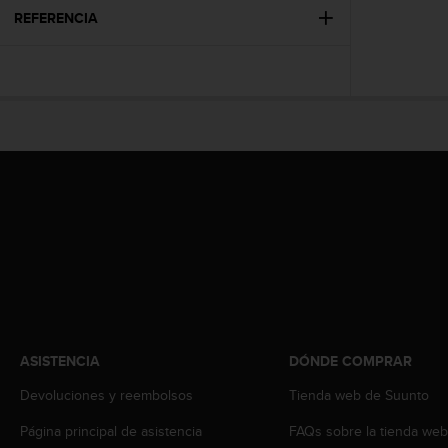
t
REFERENCIA
a
s
d
e
a
c
c
e
s
i
b
i
l
i
d
a
d
ASISTENCIA
DÓNDE COMPRAR
p
Devoluciones y reembolsos
Tienda web de Suunto
a
r
Página principal de asistencia
FAQs sobre la tienda we
a