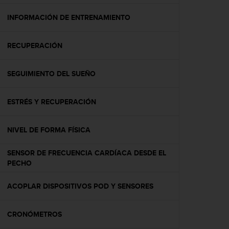
c
o
INFORMACIÓN DE ENTRENAMIENTO
n
f
RECUPERACIÓN
o
r
m
SEGUIMIENTO DEL SUEÑO
i
d
a
ESTRÉS Y RECUPERACIÓN
d
A
A
NIVEL DE FORMA FÍSICA
e
n
SENSOR DE FRECUENCIA CARDÍACA DESDE EL
e
PECHO
s
t
ACOPLAR DISPOSITIVOS POD Y SENSORES
e
s
i
CRONÓMETROS
t