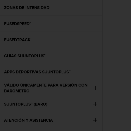
i
o
ZONAS DE INTENSIDAD
w
e
FUSEDSPEED™
b
d
e
FUSEDTRACK
a
c
u
GUÍAS SUUNTOPLUS™
e
r
d
APPS DEPORTIVAS SUUNTOPLUS™
o
c
VÁLIDO ÚNICAMENTE PARA VERSIÓN CON
o
BARÓMETRO
n
l
SUUNTOPLUS™ (BARO)
a
s
P
ATENCIÓN Y ASISTENCIA
a
u