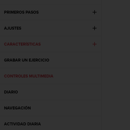
m
i
s
PRIMEROS PASOS
o
d
AJUSTES
e
a
l
CARACTERÍSTICAS
c
a
n
GRABAR UN EJERCICIO
z
a
r
CONTROLES MULTIMEDIA
e
l
DIARIO
n
i
v
NAVEGACIÓN
e
l
d
ACTIVIDAD DIARIA
e