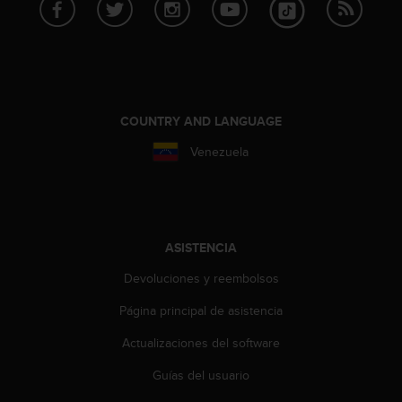
c
o
n
f
o
r
m
COUNTRY AND LANGUAGE
i
Venezuela
d
a
d
A
A
e
ASISTENCIA
n
Devoluciones y reembolsos
e
s
Página principal de asistencia
t
e
Actualizaciones del software
s
i
Guías del usuario
t