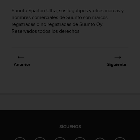
m
i
Suunto Spartan Ultra
, sus logotipos y otras marcas y
s
nombres comerciales de Suunto son marcas
o
registradas o no registradas de Suunto Oy.
d
Reservados todos los derechos.
e
a
l
c
a
n
Anterior
Siguiente
z
a
r
e
l
n
i
v
e
l
SÍGUENOS
d
e