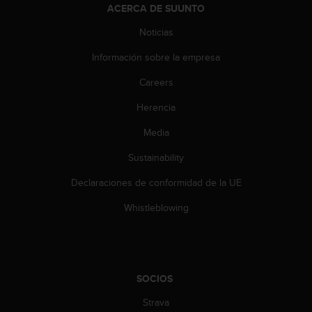
ACERCA DE SUUNTO
t
a
Noticias
s
d
Información sobre la empresa
e
a
Careers
c
Herencia
c
e
Media
s
i
Sustainability
b
i
Declaraciones de conformidad de la UE
l
i
Whistleblowing
d
a
d
p
a
SOCIOS
r
Strava
a