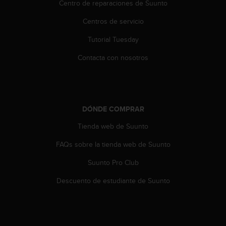
i
Centro de reparaciones de Suunto
o
Centros de servicio
w
e
Tutorial Tuesday
b
d
Contacta con nosotros
e
a
c
u
e
DÓNDE COMPRAR
r
d
Tienda web de Suunto
o
c
FAQs sobre la tienda web de Suunto
o
Suunto Pro Club
n
l
Descuento de estudiante de Suunto
a
s
P
a
u