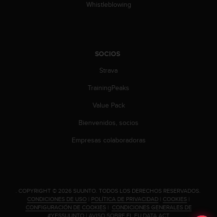
Whistleblowing
c
o
n
t
e
n
SOCIOS
i
Strava
d
o
TrainingPeaks
w
e
Value Pack
b
(
Bienvenidos, socios
W
Empresas colaboradoras
e
b
C
o
n
t
.
COPYRIGHT © 2026 SUUNTO.
TODOS LOS DERECHOS RESERVADOS.
e
CONDICIONES DE USO
|
POLÍTICA DE PRIVACIDAD
|
COOKIES
|
CONFIGURACIÓN DE COOKIES
|
CONDICIONES GENERALES DE
n
#YESSUUNTO
|
AVISO SOBRE EL EU DATA ACT