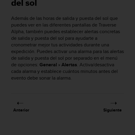
m
del sol
i
s
Además de las horas de salida y puesta del sol que
o
puedes ver en las diferentes pantallas de Traverse
d
e
Alpha, también puedes establecer alertas concretas
a
de salida y puesta del sol para ayudarte a
l
cronometrar mejor tus actividades durante una
c
expedición. Puedes activar una alarma para las alertas
a
de salida y puesta del sol por separado en el menú
n
de opciones:
General
»
Alertas
. Activa/desactiva
z
cada alarma y establece cuántos minutos antes del
a
evento debe sonar la alarma.
r
e
l
n
i
v
Anterior
Siguiente
e
l
d
e