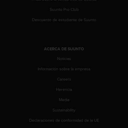
t
Suunto Pro Club
a
s
Descuento de estudiante de Suunto
d
e
a
c
c
ACERCA DE SUUNTO
e
s
Noticias
i
b
Información sobre la empresa
i
Careers
l
i
Herencia
d
a
Media
d
p
Sustainability
a
r
Declaraciones de conformidad de la UE
a