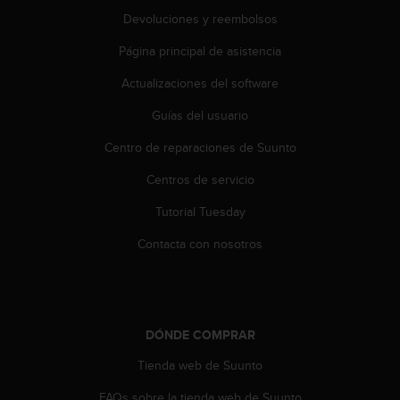
i
Devoluciones y reembolsos
o
w
Página principal de asistencia
e
b
Actualizaciones del software
d
e
Guías del usuario
a
Centro de reparaciones de Suunto
c
u
Centros de servicio
e
r
Tutorial Tuesday
d
o
Contacta con nosotros
c
o
n
l
a
DÓNDE COMPRAR
s
P
Tienda web de Suunto
a
FAQs sobre la tienda web de Suunto
u