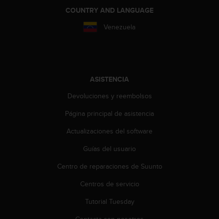
c
COUNTRY AND LANGUAGE
o
Venezuela
n
t
a
c
t
o
ASISTENCIA
c
Devoluciones y reembolsos
o
n
Página principal de asistencia
e
l
Actualizaciones del software
d
e
Guías del usuario
p
a
Centro de reparaciones de Suunto
r
Centros de servicio
t
a
Tutorial Tuesday
m
e
Contacta con nosotros