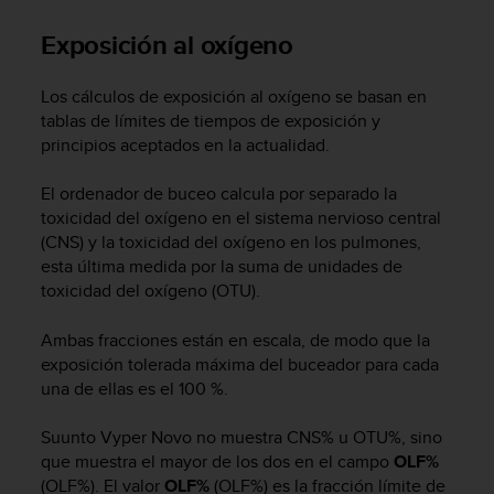
t
A
Exposición al oxígeno
c
c
e
Los cálculos de exposición al oxígeno se basan en
s
tablas de límites de tiempos de exposición y
s
principios aceptados en la actualidad.
i
b
El ordenador de buceo calcula por separado la
i
toxicidad del oxígeno en el sistema nervioso central
l
(CNS) y la toxicidad del oxígeno en los pulmones,
i
esta última medida por la suma de unidades de
t
y
toxicidad del oxígeno (OTU).
G
u
Ambas fracciones están en escala, de modo que la
i
exposición tolerada máxima del buceador para cada
d
una de ellas es el 100 %.
e
l
Suunto Vyper Novo
no muestra CNS% u OTU%, sino
i
que muestra el mayor de los dos en el campo
OLF%
n
(OLF%). El valor
OLF%
(OLF%) es la fracción límite de
e