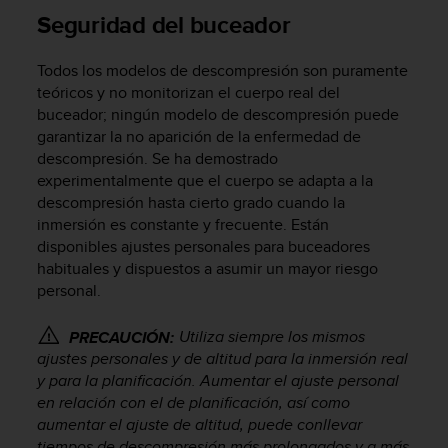
i
Seguridad del buceador
o
w
e
Todos los modelos de descompresión son puramente
b
teóricos y no monitorizan el cuerpo real del
d
buceador; ningún modelo de descompresión puede
e
garantizar la no aparición de la enfermedad de
a
descompresión. Se ha demostrado
c
experimentalmente que el cuerpo se adapta a la
u
descompresión hasta cierto grado cuando la
e
inmersión es constante y frecuente. Están
r
d
disponibles ajustes personales para buceadores
o
habituales y dispuestos a asumir un mayor riesgo
c
personal.
o
n
Utiliza siempre los mismos
PRECAUCIÓN:
l
ajustes personales y de altitud para la inmersión real
a
y para la planificación. Aumentar el ajuste personal
s
en relación con el de planificación, así como
P
aumentar el ajuste de altitud, puede conllevar
a
tiempos de descompresión más prolongados y a más
u