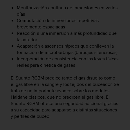
c
Monitorización continua de inmersiones en varios
o
días
n
Computación de inmersiones repetitivas
f
brevemente espaciadas
o
Reacción a una inmersión a más profundidad que
r
m
la anterior
i
Adaptación a ascensos rápidos que conllevan la
d
formación de microburbujas (burbujas silenciosas)
a
Incorporación de consistencia con las leyes físicas
d
reales para cinética de gases
A
A
El Suunto RGBM predice tanto el gas disuelto como
e
el gas libre en la sangre y los tejidos del buceador. Se
n
trata de un importante avance sobre los modelos
e
s
Haldane clásicos, que no predicen el gas libre. El
t
Suunto RGBM ofrece una seguridad adicional gracias
e
a su capacidad para adaptarse a distintas situaciones
s
y perfiles de buceo.
i
t