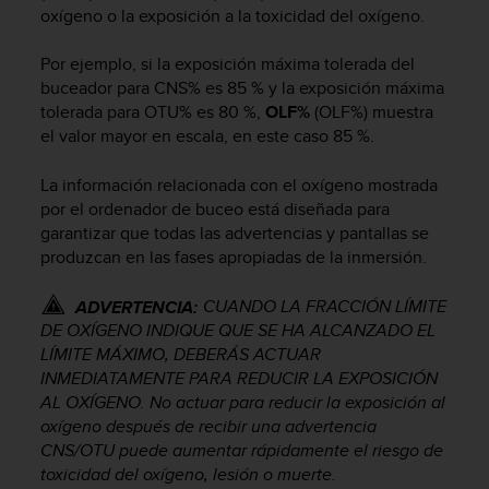
oxígeno o la exposición a la toxicidad del oxígeno.
s
,
W
Por ejemplo, si la exposición máxima tolerada del
C
buceador para CNS% es 85 % y la exposición máxima
A
tolerada para OTU% es 80 %,
OLF%
(OLF%) muestra
G
el valor mayor en escala, en este caso 85 %.
)
2
La información relacionada con el oxígeno mostrada
.
por el ordenador de buceo está diseñada para
0
garantizar que todas las advertencias y pantallas se
y
o
produzcan en las fases apropiadas de la inmersión.
t
r
CUANDO LA FRACCIÓN LÍMITE
ADVERTENCIA:
a
DE OXÍGENO INDIQUE QUE SE HA ALCANZADO EL
s
LÍMITE MÁXIMO, DEBERÁS ACTUAR
n
INMEDIATAMENTE PARA REDUCIR LA EXPOSICIÓN
o
AL OXÍGENO. No actuar para reducir la exposición al
r
oxígeno después de recibir una advertencia
m
CNS/OTU puede aumentar rápidamente el riesgo de
a
s
toxicidad del oxígeno, lesión o muerte.