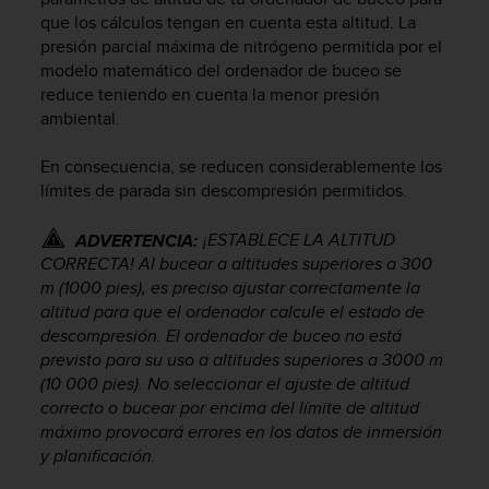
c
que los cálculos tengan en cuenta esta altitud. La
o
presión parcial máxima de nitrógeno permitida por el
n
modelo matemático del ordenador de buceo se
t
reduce teniendo en cuenta la menor presión
e
ambiental.
n
i
d
En consecuencia, se reducen considerablemente los
o
límites de parada sin descompresión permitidos.
w
e
¡ESTABLECE LA ALTITUD
ADVERTENCIA:
b
CORRECTA! Al bucear a altitudes superiores a 300
(
m (1000 pies), es preciso ajustar correctamente la
W
altitud para que el ordenador calcule el estado de
e
descompresión. El ordenador de buceo no está
b
previsto para su uso a altitudes superiores a 3000 m
C
o
(10 000 pies). No seleccionar el ajuste de altitud
n
correcto o bucear por encima del límite de altitud
t
máximo provocará errores en los datos de inmersión
e
y planificación.
n