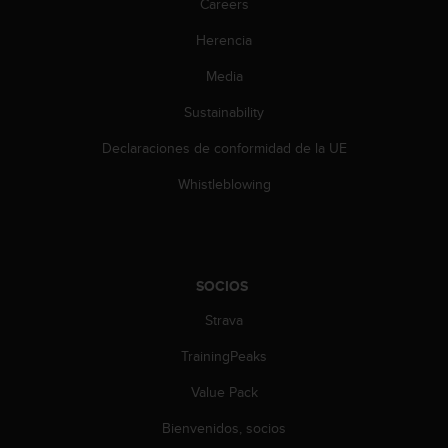
e
Careers
n
Herencia
E
E
Media
.
Sustainability
U
U
Declaraciones de conformidad de la UE
.
e
Whistleblowing
n
e
l
+
1
SOCIOS
8
Strava
5
5
TrainingPeaks
2
5
Value Pack
8
0
Bienvenidos, socios
9