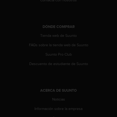
n
t
o
d
e
DÓNDE COMPRAR
S
e
Tienda web de Suunto
r
v
FAQs sobre la tienda web de Suunto
i
Suunto Pro Club
c
i
Descuento de estudiante de Suunto
o
a
l
C
l
ACERCA DE SUUNTO
i
e
Noticias
n
t
Información sobre la empresa
e