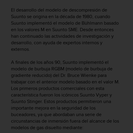
m
i
El desarrollo del modelo de descompresión de
s
Suunto se origina en la década de 1980, cuando
o
Suunto implementó el modelo de Bühlmann basado
d
en los valores M en Suunto SME. Desde entonces
e
han continuado las actividades de investigación y
a
l
desarrollo, con ayuda de expertos internos y
c
externos.
a
n
A finales de los años 90, Suunto implementó el
z
modelo de burbuja RGBM (modelo de burbuja de
a
gradiente reducido) del Dr. Bruce Wienke para
r
trabajar con el anterior modelo basado en el valor M.
e
Los primeros productos comerciales con esta
l
característica fueron los icónicos Suunto Vyper y
n
Suunto Stinger. Estos productos permitieron una
i
v
importante mejora en la seguridad de los
e
buceadores, ya que abordaban una serie de
l
circunstancias de inmersión fuera del alcance de los
d
modelos de gas disuelto mediante:
e