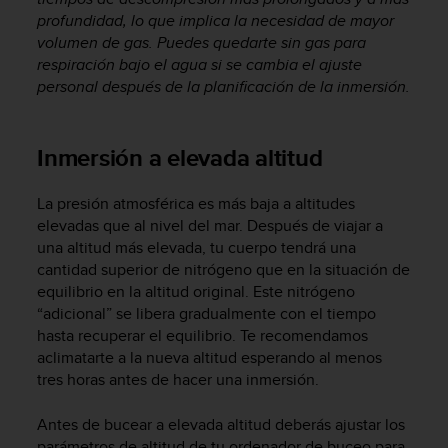
t
profundidad, lo que implica la necesidad de mayor
a
volumen de gas. Puedes quedarte sin gas para
s
respiración bajo el agua si se cambia el ajuste
d
personal después de la planificación de la inmersión.
e
a
c
Inmersión a elevada altitud
c
e
s
La presión atmosférica es más baja a altitudes
i
elevadas que al nivel del mar. Después de viajar a
b
una altitud más elevada, tu cuerpo tendrá una
i
cantidad superior de nitrógeno que en la situación de
l
equilibrio en la altitud original. Este nitrógeno
i
“adicional” se libera gradualmente con el tiempo
d
hasta recuperar el equilibrio. Te recomendamos
a
aclimatarte a la nueva altitud esperando al menos
d
p
tres horas antes de hacer una inmersión.
a
r
Antes de bucear a elevada altitud deberás ajustar los
a
parámetros de altitud de tu ordenador de buceo para