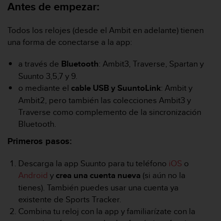
m
Antes de empezar:
i
s
Todos los relojes (desde el Ambit en adelante) tienen
o
d
una forma de conectarse a la app:
e
a
a través de
Bluetooth
: Ambit3, Traverse, Spartan y
l
Suunto 3,5,7 y 9.
c
o mediante el
cable USB y SuuntoLink
: Ambit y
a
n
Ambit2, pero también las colecciones Ambit3 y
z
Traverse como complemento de la sincronización
a
Bluetooth.
r
e
Primeros pasos:
l
n
Descarga la app Suunto para tu teléfono
iOS
o
i
Android
y
crea una cuenta nueva
(si aún no la
v
tienes). También puedes usar una cuenta ya
e
l
existente de Sports Tracker.
d
Combina tu reloj con la app y familiarízate con la
e