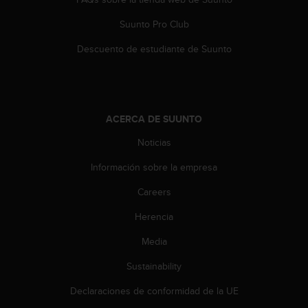
s
,
Suunto Pro Club
W
Descuento de estudiante de Suunto
C
A
G
)
2
ACERCA DE SUUNTO
.
0
Noticias
y
o
Información sobre la empresa
t
r
Careers
a
s
Herencia
n
Media
o
r
Sustainability
m
a
Declaraciones de conformidad de la UE
s