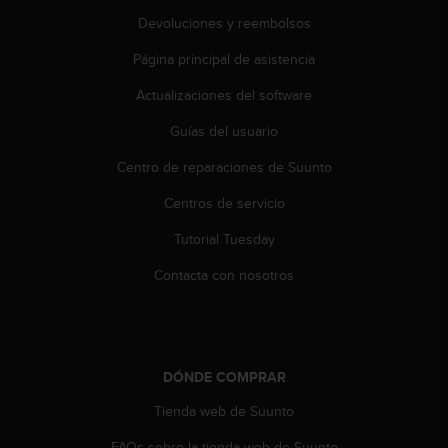
t
A
Devoluciones y reembolsos
c
Página principal de asistencia
c
e
Actualizaciones del software
s
s
Guías del usuario
i
b
Centro de reparaciones de Suunto
i
l
Centros de servicio
i
Tutorial Tuesday
t
y
Contacta con nosotros
G
u
i
d
e
DÓNDE COMPRAR
l
i
Tienda web de Suunto
n
e
FAQs sobre la tienda web de Suunto