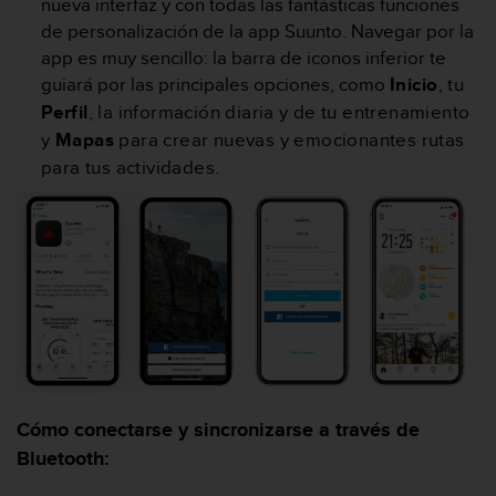
nueva interfaz y con todas las fantásticas funciones
c
de personalización de la app Suunto. Navegar por la
o
app es muy sencillo: la barra de iconos inferior te
n
f
guiará por las principales opciones, como
Inicio
, tu
o
Perfil
, la información diaria y de tu entrenamiento
r
y
Mapas
para crear nuevas y emocionantes rutas
m
para tus actividades.
i
d
a
d
A
A
e
n
e
s
t
e
Cómo conectarse y sincronizarse a través de
s
Bluetooth:
i
t