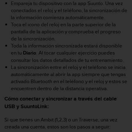
i
Empareja tu dispositivo con la app Suunto. Una vez
o
conectados el reloj y el teléfono, la sincronización de
w
la información comienza automáticamente.
e
Toca el icono del reloj en la parte superior de la
b
d
pantalla de la aplicación y comprueba el progreso
e
de la sincronización.
a
Toda la información sincronizada estará disponible
c
en tu
Diario
. Al tocar cualquier ejercicio puedes
u
consultar los datos detallados de tu entrenamiento.
e
r
La sincronización entre el reloj y el teléfono se inicia
d
automáticamente al abrir la app siempre que tengas
o
activado Bluetooth en el teléfono y el reloj y estos se
c
encuentren dentro de la distancia operativa.
o
n
Cómo conectar y sincronizar a través del cable
l
USB y SuuntoLink:
a
s
Si que tienes un Ambit (1,2,3) o un Traverse, una vez
P
a
creada una cuenta, estos son los pasos a seguir:
u