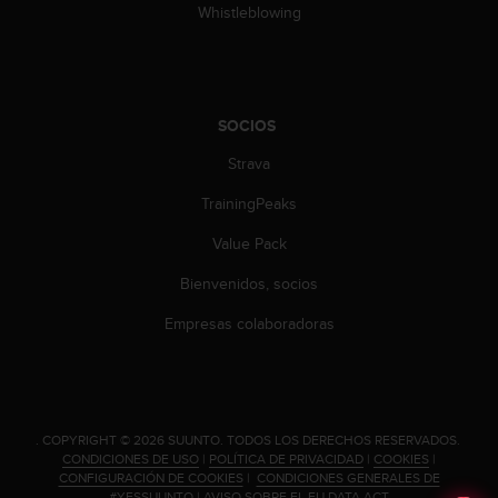
d
Whistleblowing
e
a
c
c
e
SOCIOS
s
i
Strava
b
TrainingPeaks
i
l
Value Pack
i
d
Bienvenidos, socios
a
d
Empresas colaboradoras
.
P
o
n
t
.
COPYRIGHT © 2026 SUUNTO.
TODOS LOS DERECHOS RESERVADOS.
e
CONDICIONES DE USO
|
POLÍTICA DE PRIVACIDAD
|
COOKIES
|
e
CONFIGURACIÓN DE COOKIES
|
CONDICIONES GENERALES DE
n
#YESSUUNTO
|
AVISO SOBRE EL EU DATA ACT