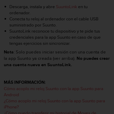
t
Descarga, instala y abre
SuuntoLink
en tu
a
ordenador.
s
Conecta tu reloj al ordenador con el cable USB
d
suministrado por Suunto.
e
a
SuuntoLink reconoce tu dispositivo y te pide tus
c
credenciales para la app Suunto en caso de que
c
tengas ejercicios sin sincronizar.
e
s
Nota
: Solo puedes iniciar sesión con una cuenta de
i
la app Suunto ya creada (ver arriba).
No puedes crear
b
una cuenta nueva en SuuntoLink.
i
l
i
d
MÁS INFORMACIÓN:
a
Cómo acoplo mi reloj Suunto con la app Suunto para
d
Android
p
¿Cómo acoplo mi reloj Suunto con la app Suunto para
a
r
iPhone?
a
¿Cómo puedo transferir mi historial de Moves de