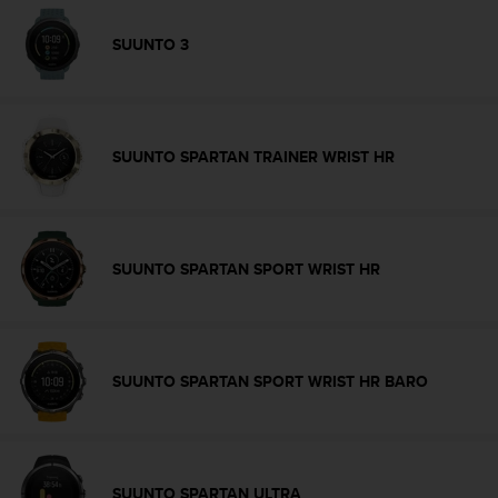
i
o
SUUNTO 3
w
e
b
d
e
SUUNTO SPARTAN TRAINER WRIST HR
a
c
u
e
r
SUUNTO SPARTAN SPORT WRIST HR
d
o
c
o
n
SUUNTO SPARTAN SPORT WRIST HR BARO
l
a
s
P
a
SUUNTO SPARTAN ULTRA
u