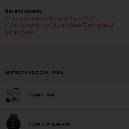
m
i
Más información:
s
o
Cómo comenzar con las guías SuuntoPlus™
d
¿Cómo comienzo con Guides desde TrainingPeaks?
e
TrainingPeaks
a
l
c
a
n
z
a
ASISTENCIA ADICIONAL PARA:
r
e
l
n
SUUNTO APP
i
v
e
l
d
SUUNTO 9 PEAK PRO
e