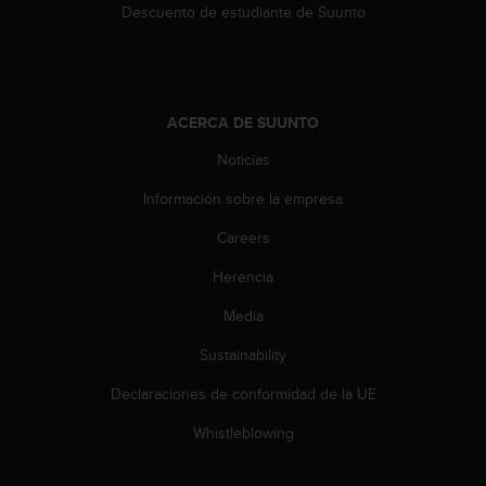
Descuento de estudiante de Suunto
s
,
W
C
A
ACERCA DE SUUNTO
G
)
Noticias
2
.
Información sobre la empresa
0
y
Careers
o
t
Herencia
r
Media
a
s
Sustainability
n
o
Declaraciones de conformidad de la UE
r
m
Whistleblowing
a
s