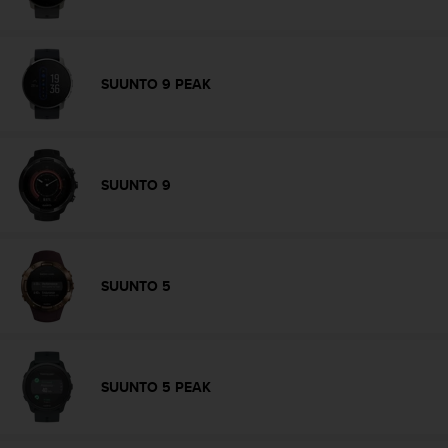
c
o
n
f
SUUNTO 9 PEAK
o
r
m
i
d
SUUNTO 9
a
d
A
A
e
SUUNTO 5
n
e
s
t
e
SUUNTO 5 PEAK
s
i
t