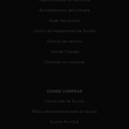
t
A
Actualizaciones del software
c
c
Guías del usuario
e
s
Centro de reparaciones de Suunto
s
i
Centros de servicio
b
Tutorial Tuesday
i
l
Contacta con nosotros
i
t
y
G
u
DÓNDE COMPRAR
i
d
Tienda web de Suunto
e
l
FAQs sobre la tienda web de Suunto
i
n
Suunto Pro Club
e