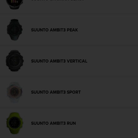
t
a
s
d
e
SUUNTO AMBIT3 PEAK
a
c
c
e
s
SUUNTO AMBIT3 VERTICAL
i
b
i
l
i
SUUNTO AMBIT3 SPORT
d
a
d
p
a
SUUNTO AMBIT3 RUN
r
a