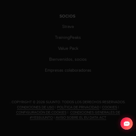
d
e
a
SOCIOS
c
c
Strava
e
TrainingPeaks
s
i
Value Pack
b
i
Bienvenidos, socios
l
i
Empresas colaboradoras
d
a
d
.
P
.
COPYRIGHT © 2026 SUUNTO.
TODOS LOS DERECHOS RESERVADOS.
o
CONDICIONES DE USO
|
POLÍTICA DE PRIVACIDAD
|
COOKIES
|
n
CONFIGURACIÓN DE COOKIES
|
CONDICIONES GENERALES DE
t
#YESSUUNTO
|
AVISO SOBRE EL EU DATA ACT
e
e
n