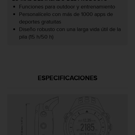
c
Funciones para outdoor y entrenamiento
o
Personalícelo con más de 1000 apps de
n
deportes gratuitas
f
o
Diseño robusto con una larga vida útil de la
r
pila (15 h/50 h)
m
i
d
a
d
A
ESPECIFICACIONES
A
e
n
e
s
t
e
s
i
t