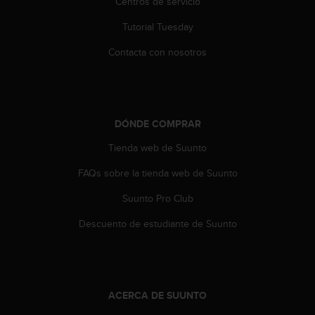
e
Centros de servicio
n
Tutorial Tuesday
E
E
Contacta con nosotros
.
U
U
.
DÓNDE COMPRAR
e
n
Tienda web de Suunto
e
l
FAQs sobre la tienda web de Suunto
+
1
Suunto Pro Club
8
Descuento de estudiante de Suunto
5
5
2
5
8
ACERCA DE SUUNTO
0
9