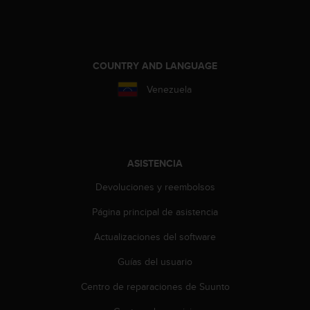
n
t
o
d
e
COUNTRY AND LANGUAGE
S
e
Venezuela
r
v
i
c
i
ASISTENCIA
o
a
Devoluciones y reembolsos
l
Página principal de asistencia
C
l
Actualizaciones del software
i
e
Guías del usuario
n
t
Centro de reparaciones de Suunto
e