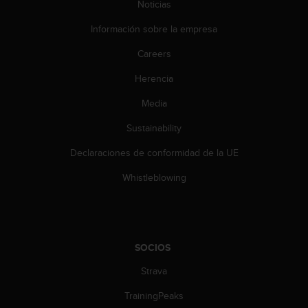
Noticias
0
0
Información sobre la empresa
(
l
Careers
l
a
Herencia
m
Media
a
d
Sustainability
a
g
Declaraciones de conformidad de la UE
r
a
Whistleblowing
t
u
i
t
a
SOCIOS
)
s
Strava
i
TrainingPeaks
t