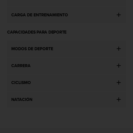
t
A
c
CARGA DE ENTRENAMIENTO
c
e
s
CAPACIDADES PARA DEPORTE
s
i
b
MODOS DE DEPORTE
i
l
i
CARRERA
t
y
CICLISMO
G
u
i
NATACIÓN
d
e
l
i
n
e