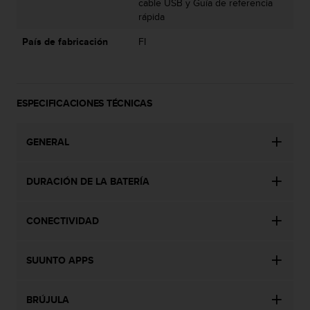
cable USB y Guía de referencia
t
rápida
a
s
País de fabricación
FI
d
e
a
c
ESPECIFICACIONES TÉCNICAS
c
e
s
GENERAL
i
b
i
DURACIÓN DE LA BATERÍA
l
i
d
CONECTIVIDAD
a
d
SUUNTO APPS
p
a
r
BRÚJULA
a