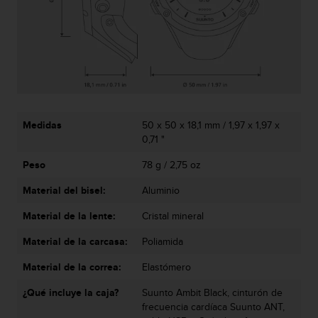
i
o
w
e
b
d
e
a
c
Medidas
50 x 50 x 18,1 mm / 1,97 x 1,97 x
u
0,71 "
e
r
Peso
78 g / 2,75 oz
d
o
Material del bisel:
Aluminio
c
Material de la lente:
Cristal mineral
o
n
Material de la carcasa:
Poliamida
l
a
Material de la correa:
Elastómero
s
P
¿Qué incluye la caja?
Suunto Ambit Black, cinturón de
a
frecuencia cardíaca Suunto ANT,
u