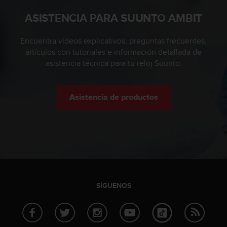
c
ASISTENCIA PARA SUUNTO AMBIT
o
n
t
Encuentra vídeos explicativos, preguntas frecuentes,
a
artículos con tutoriales e información detallada de
c
asistencia técnica para tu reloj Suunto.
t
o
c
Asistencia de productos
o
n
e
l
d
e
p
a
r
SÍGUENOS
t
a
m
e