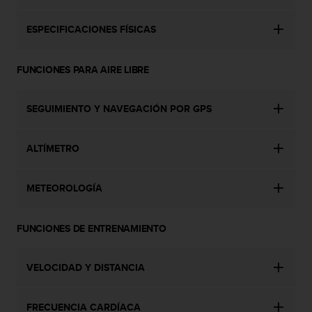
c
o
ESPECIFICACIONES FÍSICAS
n
t
e
FUNCIONES PARA AIRE LIBRE
n
i
d
SEGUIMIENTO Y NAVEGACIÓN POR GPS
o
w
e
ALTÍMETRO
b
(
W
METEOROLOGÍA
e
b
FUNCIONES DE ENTRENAMIENTO
C
o
n
VELOCIDAD Y DISTANCIA
t
e
n
FRECUENCIA CARDÍACA