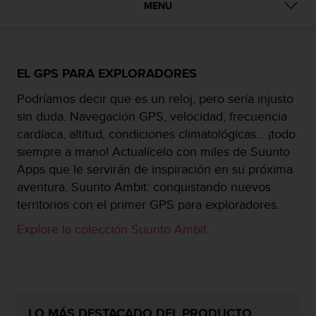
m
MENU
i
s
o
d
e
EL GPS PARA EXPLORADORES
a
Podríamos decir que es un reloj, pero sería injusto
l
c
sin duda. Navegación GPS, velocidad, frecuencia
a
cardíaca, altitud, condiciones climatológicas... ¡todo
n
siempre a mano! Actualícelo con miles de Suunto
z
Apps que le servirán de inspiración en su próxima
a
r
aventura. Suunto Ambit: conquistando nuevos
e
territorios con el primer GPS para exploradores.
l
n
Explore la colección Suunto Ambit.
i
v
e
l
d
e
LO MÁS DESTACADO DEL PRODUCTO