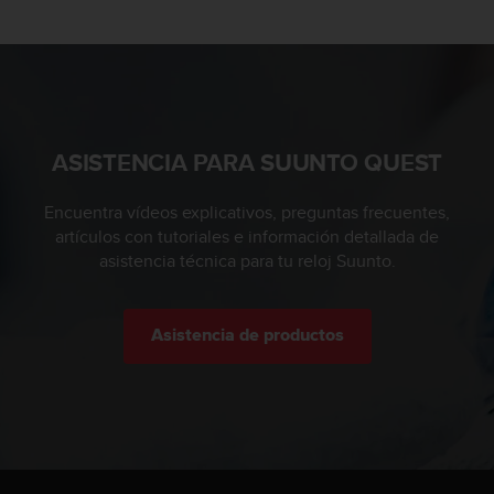
c
o
n
t
a
c
t
ASISTENCIA PARA SUUNTO QUEST
o
c
Encuentra vídeos explicativos, preguntas frecuentes,
o
artículos con tutoriales e información detallada de
n
asistencia técnica para tu reloj Suunto.
e
l
d
e
Asistencia de productos
p
a
r
t
a
m
e