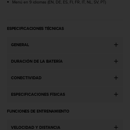
Menú en 9 idiomas (EN, DE, ES, FI, FR, IT, NL, SV, PT)
c
o
n
t
e
ESPECIFICACIONES TÉCNICAS
n
i
d
GENERAL
o
w
e
DURACIÓN DE LA BATERÍA
b
(
CONECTIVIDAD
W
e
b
ESPECIFICACIONES FÍSICAS
C
o
n
FUNCIONES DE ENTRENAMIENTO
t
e
n
VELOCIDAD Y DISTANCIA