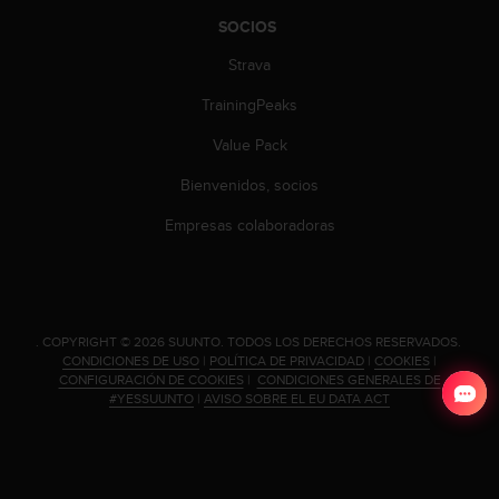
i
SOCIOS
e
n
Strava
e
s
TrainingPeaks
a
l
Value Pack
g
ú
Bienvenidos, socios
n
Empresas colaboradoras
p
r
o
b
l
e
.
COPYRIGHT © 2026 SUUNTO.
TODOS LOS DERECHOS RESERVADOS.
m
CONDICIONES DE USO
|
POLÍTICA DE PRIVACIDAD
|
COOKIES
|
CONFIGURACIÓN DE COOKIES
|
CONDICIONES GENERALES DE
a
#YESSUUNTO
|
AVISO SOBRE EL EU DATA ACT
p
a
r
a
a