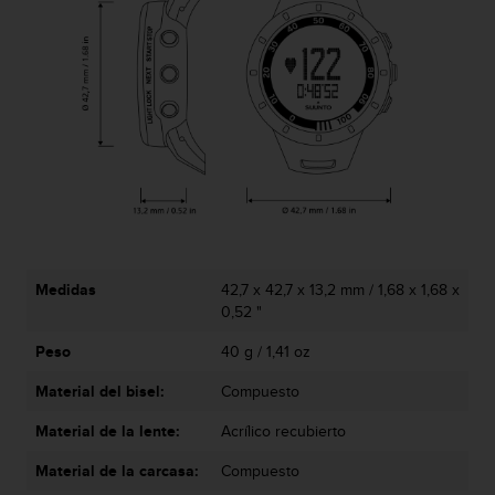
i
o
w
e
b
d
e
a
c
u
e
r
d
Medidas
42,7 x 42,7 x 13,2 mm / 1,68 x 1,68 x
o
0,52 "
c
o
Peso
40 g / 1,41 oz
n
l
Material del bisel:
Compuesto
a
s
Material de la lente:
Acrílico recubierto
P
a
Material de la carcasa:
Compuesto
u