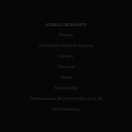
0
0
(
l
ACERCA DE SUUNTO
l
a
Noticias
m
a
Información sobre la empresa
d
Careers
a
g
Herencia
r
a
Media
t
u
Sustainability
i
t
Declaraciones de conformidad de la UE
a
Whistleblowing
)
s
i
t