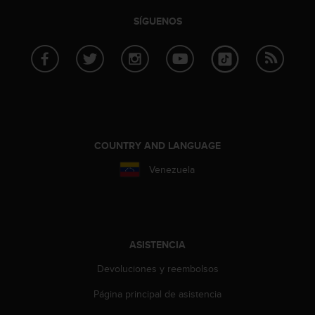
n
t
SÍGUENOS
o
d
e
S
e
r
v
i
COUNTRY AND LANGUAGE
c
i
Venezuela
o
a
l
C
l
ASISTENCIA
i
e
Devoluciones y reembolsos
n
t
Página principal de asistencia
e