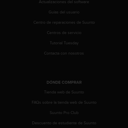
e
Actualizaciones del software
n
E
Guías del usuario
E
Centro de reparaciones de Suunto
.
Centros de servicio
U
U
Tutorial Tuesday
.
e
Contacta con nosotros
n
e
l
+
1
DÓNDE COMPRAR
8
5
Tienda web de Suunto
5
FAQs sobre la tienda web de Suunto
2
5
Suunto Pro Club
8
0
Descuento de estudiante de Suunto
9