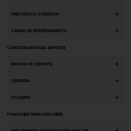
t
A
c
FRECUENCIA CARDÍACA
c
e
s
CARGA DE ENTRENAMIENTO
s
i
b
CAPACIDADES PARA DEPORTE
i
l
MODOS DE DEPORTE
i
t
y
CARRERA
G
u
i
CICLISMO
d
e
l
FUNCIONES PARA AIRE LIBRE
i
n
e
SEGUIMIENTO Y NAVEGACIÓN POR GPS