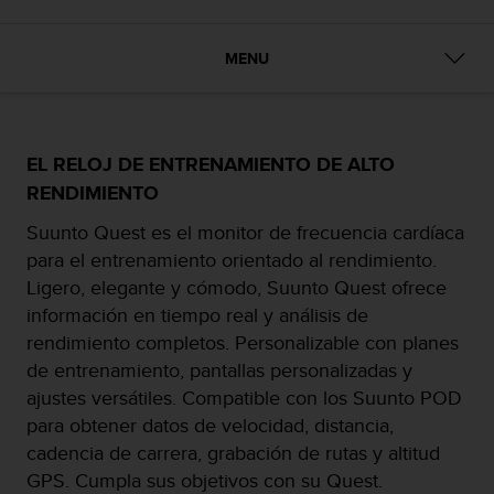
m
i
s
MENU
o
d
e
a
l
EL RELOJ DE ENTRENAMIENTO DE ALTO
c
RENDIMIENTO
a
n
Suunto Quest es el monitor de frecuencia cardíaca
z
para el entrenamiento orientado al rendimiento.
a
Ligero, elegante y cómodo, Suunto Quest ofrece
r
e
información en tiempo real y análisis de
l
rendimiento completos. Personalizable con planes
n
de entrenamiento, pantallas personalizadas y
i
ajustes versátiles. Compatible con los Suunto POD
v
e
para obtener datos de velocidad, distancia,
l
cadencia de carrera, grabación de rutas y altitud
d
GPS. Cumpla sus objetivos con su Quest.
e