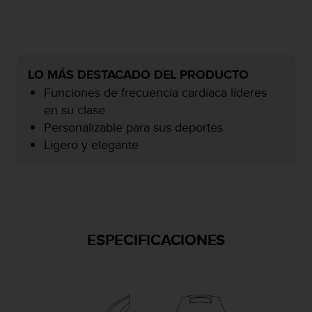
c
o
n
f
o
LO MÁS DESTACADO DEL PRODUCTO
r
Funciones de frecuencia cardíaca líderes
m
i
en su clase
d
Personalizable para sus deportes
a
Ligero y elegante
d
A
A
e
n
e
s
ESPECIFICACIONES
t
e
s
i
t