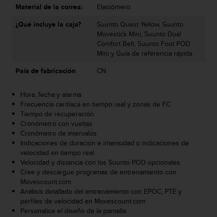
Material de la correa:
Elastómero
t
a
¿Qué incluye la caja?
Suunto Quest Yellow, Suunto
s
Movestick Mini, Suunto Dual
d
Comfort Belt, Suunto Foot POD
e
Mini y Guía de referencia rápida
a
c
País de fabricación
CN
c
e
Hora, fecha y alarma
s
Frecuencia cardíaca en tiempo real y zonas de FC
i
Tiempo de recuperación
b
Cronómetro con vueltas
i
Cronómetro de intervalos
l
Indicaciones de duración e intensidad o indicaciones de
i
velocidad en tiempo real
d
Velocidad y distancia con los Suunto POD opcionales
a
Cree y descargue programas de entrenamiento con
d
Movescount.com
p
Análisis detallado del entrenamiento con EPOC, PTE y
a
perfiles de velocidad en Movescount.com
r
Personalice el diseño de la pantalla
a