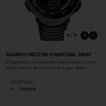
m
i
s
o
d
e
a
l
1 / 1


c
a
n
z
SUUNTO VECTOR CHARCOAL GRAY
a
El legendario reloj deportivo para outdoor con un
r
e
sólido historial de rendimiento a gran altitud
l
n
i
SS020178000
v
Comparar
e
l
d
e