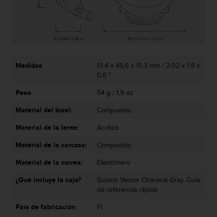
t
a
s
d
e
a
Medidas
51,4 x 45,6 x 15,3 mm / 2,02 x 1,8 x
c
0,6 "
c
e
Peso
54 g / 1,9 oz
s
i
Material del bisel:
Compuesto
b
i
Material de la lente:
Acrílico
l
i
Material de la carcasa:
Compuesto
d
Material de la correa:
Elastómero
a
d
¿Qué incluye la caja?
Suunto Vector Charocal Gray, Guía
p
de referencia rápida
a
r
País de fabricación
FI
a