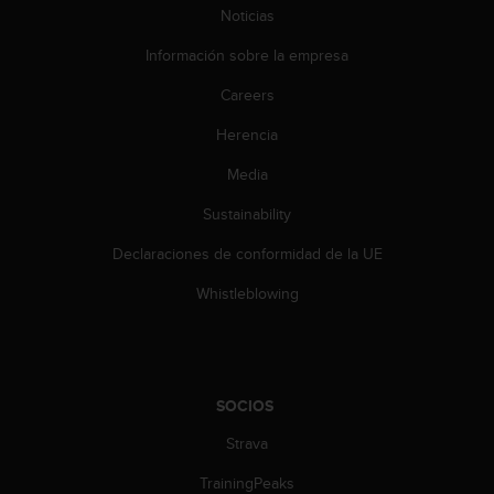
0
Noticias
0
Información sobre la empresa
(
l
Careers
l
a
Herencia
m
a
Media
d
a
Sustainability
g
Declaraciones de conformidad de la UE
r
a
Whistleblowing
t
u
i
t
a
SOCIOS
)
s
Strava
i
t
TrainingPeaks