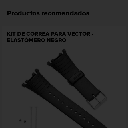
s
,
Productos recomendados
W
C
A
G
KIT DE CORREA PARA VECTOR -
)
ELASTÓMERO NEGRO
2
.
0
y
o
t
r
a
s
n
o
r
m
a
s