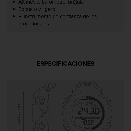
Altímetro, barómetro, brújula
i
o
Robusto y ligero
w
El instrumento de confianza de los
e
profesionales
b
d
e
a
c
u
e
ESPECIFICACIONES
r
d
o
c
o
n
l
a
s
P
a
u