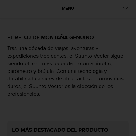
c
MENU
o
n
f
o
r
EL RELOJ DE MONTAÑA GENUINO
m
i
Tras una década de viajes, aventuras y
d
expediciones trepidantes, el Suunto Vector sigue
a
siendo el reloj más legendario con altímetro,
d
barómetro y brújula. Con una tecnología y
A
A
durabilidad capaces de afrontar los entornos más
e
duros, el Suunto Vector es la elección de los
n
profesionales.
e
s
t
e
s
i
LO MÁS DESTACADO DEL PRODUCTO
t