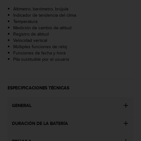
c
Altímetro, barómetro, brújula
o
Indicador de tendencia del clima
n
Temperatura
t
Medición de cambio de altitud
e
Registro de altitud
n
Velocidad vertical
i
Múltiples funciones de reloj
d
Funciones de fecha y hora
o
Pila sustituible por el usuario
w
e
b
(
W
ESPECIFICACIONES TÉCNICAS
e
b
C
GENERAL
o
n
t
DURACIÓN DE LA BATERÍA
e
n