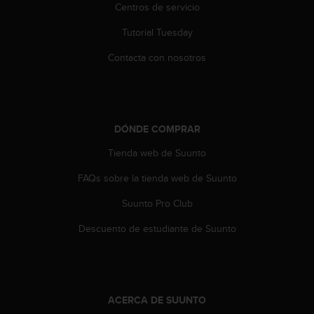
e
Centros de servicio
n
E
Tutorial Tuesday
E
.
Contacta con nosotros
U
U
.
e
DÓNDE COMPRAR
n
Tienda web de Suunto
e
l
FAQs sobre la tienda web de Suunto
+
1
Suunto Pro Club
8
5
Descuento de estudiante de Suunto
5
2
5
8
0
ACERCA DE SUUNTO
9