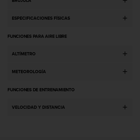
t
BRÚJULA
A
c
ESPECIFICACIONES FÍSICAS
c
e
s
FUNCIONES PARA AIRE LIBRE
s
i
b
ALTÍMETRO
i
l
i
METEOROLOGÍA
t
y
G
FUNCIONES DE ENTRENAMIENTO
u
i
d
VELOCIDAD Y DISTANCIA
e
l
i
n
e