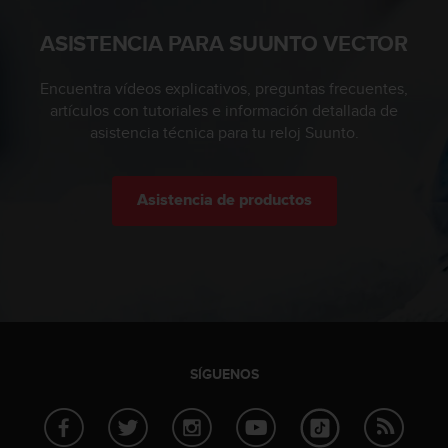
c
ASISTENCIA PARA SUUNTO VECTOR
o
n
t
Encuentra vídeos explicativos, preguntas frecuentes,
a
artículos con tutoriales e información detallada de
c
asistencia técnica para tu reloj Suunto.
t
o
c
o
Asistencia de productos
n
e
l
d
e
p
a
r
SÍGUENOS
t
a
m
e