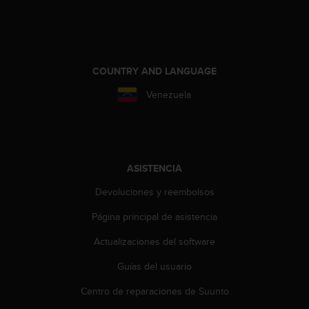
n
t
o
d
e
COUNTRY AND LANGUAGE
S
e
Venezuela
r
v
i
c
i
ASISTENCIA
o
a
Devoluciones y reembolsos
l
C
Página principal de asistencia
l
i
Actualizaciones del software
e
Guías del usuario
n
t
Centro de reparaciones de Suunto
e