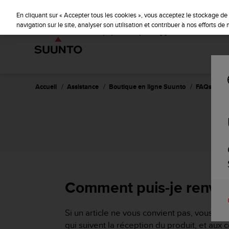
S
u
En cliquant sur « Accepter tous les cookies », vous acceptez le stockage de 
u
navigation sur le site, analyser son utilisation et contribuer à nos efforts d
n
t
o
s
'
e
Accueil
Assistance
Boutique en ligne Suunto
FAQs sur l
n
g
a
g
e
à
a
m
e
Comment puis-je renvoye
n
e
r
Si un article ne vous convient pas, vous po
c
qui suivent la réception du produit, et aux c