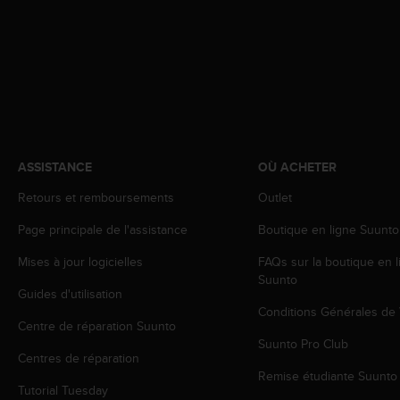
a
c
c
e
s
s
i
b
i
l
ASSISTANCE
OÙ ACHETER
i
Retours et remboursements
Outlet
t
é
Page principale de l'assistance
Boutique en ligne Suunto
d
u
Mises à jour logicielles
FAQs sur la boutique en l
c
Suunto
o
Guides d'utilisation
n
Conditions Générales de
Centre de réparation Suunto
t
Suunto Pro Club
e
Centres de réparation
n
Remise étudiante Suunto
u
Tutorial Tuesday
W