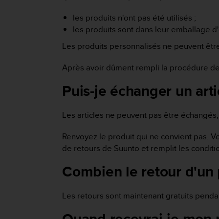
e
s
les produits n'ont pas été utilisés ;
i
les produits sont dans leur emballage 
t
e
Les produits personnalisés ne peuvent être
W
e
Après avoir dûment rempli la procédure de r
b
a
Puis-je échanger un arti
u
n
i
Les articles ne peuvent pas être échangés, 
v
e
Renvoyez le produit qui ne convient pas. 
a
u
de retours de Suunto et remplit les condi
A
Combien le retour d'un 
A
d
e
Les retours sont maintenant gratuits penda
c
o
n