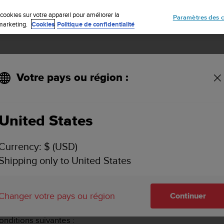
Inscrivez-vous à la newsletter et obtenez 5% de remise
| Retours gratuit
cookies sur votre appareil pour améliorer la
Paramètres des c
e marketing.
Cookies
Politique de confidentialité
Votre pays ou région :
a boutique en ligne Suunto
Retours et remboursements
United States
RETOURS ET REMBOURSEMENTS
Currency: $ (USD)
Shipping only to United States
r un article acheté sur la boutiq
Changer votre pays ou région
Continuer
uvez le renvoyer en suivant la procédure de retour sur notre
onditions suivantes :