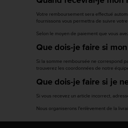
Quand recevrai-je mon
f
o
Votre remboursement sera effectué automa
r
fournissons vous permettra de suivre votre 
m
i
t
Selon le moyen de paiement que vous avez 
é
a
Que dois-je faire si mo
u
x
Si la somme remboursée ne correspond pas
d
i
trouverez les coordonnées de notre équi
r
e
Que dois-je faire si je n
c
t
i
Si vous recevez un article incorrect, adre
v
e
Nous organiserons l'enlèvement de la livrai
s
d
'