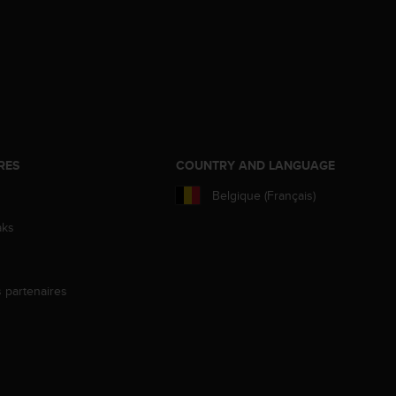
RES
COUNTRY AND LANGUAGE
Belgique (Français)
aks
s partenaires
s