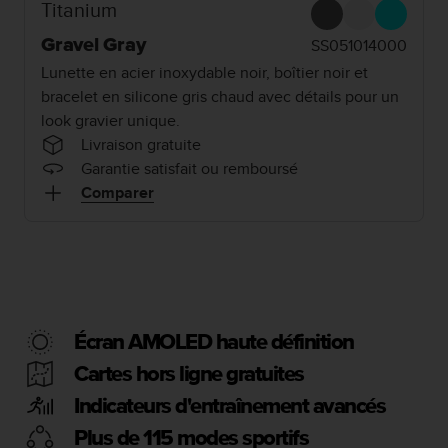
e
Titanium
s
i
Gravel Gray
SS051014000
t
Lunette en acier inoxydable noir, boîtier noir et
e
bracelet en silicone gris chaud avec détails pour un
W
look gravier unique.
e
b
Livraison gratuite
a
Garantie satisfait ou remboursé
u
Comparer
n
i
v
e
a
u
A
Écran AMOLED haute définition
A
d
Cartes hors ligne gratuites
e
c
Indicateurs d'entraînement avancés
o
Plus de 115 modes sportifs
n