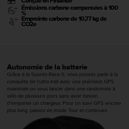
Conçue en Finlande
'
Émissions carbone compensées à 100
a
%
c
Empreinte carbone de 10,77 kg de
c
CO2e
e
s
s
i
b
i
l
i
Autonomie de la batterie
t
Grâce à la Suunto Race S, vous pouvez partir à la
é
conquête de l'ultra trail avec une précision GPS
.
A
maximale ou vous lancer dans une randonnée à
d
vélo de plusieurs jours sans avoir besoin
r
d'emporter un chargeur. Pour un suivi GPS encore
e
plus long, passez en mode Tour et continuez.
s
s
e
z