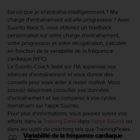
s
r
Est-ce que je m'entraîne intelligemment ? Ma
e
charge d'entraînement est-elle progressive ? Avec
n
Suunto Race S, vous obtenez un feedback
c
personnalisé sur votre charge d'entraînement,
o
n
votre progression et votre récupération, calculée
t
en fonction de la variabilité de la fréquence
r
cardiaque (VFC).
e
Le Suunto Coach basé sur l'IA supervise vos
z
d
séances d'entraînement et vous donne des
e
conseils pour vous aider à rester motivé. Vous
s
pouvez désormais consulter vos données
p
d'entraînement et les comparez à vos cycles
r
o
menstruels sur l'appli Suunto.
b
Pour plus d'informations, vous pouvez suivre vos
l
efforts dans la
Training Zone
dans
l'appli Suunto
ou
è
dans les outils de coaching tels que TrainingPeaks.
m
Variabilité de la fréquence cardiaque
e