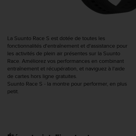
l
i
t
y
G
u
La Suunto Race S est dotée de toutes les
i
fonctionnalités d'entraînement et d'assistance pour
d
e
les activités de plein air présentes sur la Suunto
l
Race. Améliorez vos performances en combinant
i
entraînement et récupération, et naviguez à l'aide
n
de cartes hors ligne gratuites.
e
s
Suunto Race S - la montre pour performer, en plus
,
petit.
W
C
A
G
)
2
.