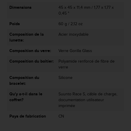
Dimensions
45 x 45 x 11,4 mm / 1,77 x 1,77 x
0,45 "
Poids
60 g / 2,12 oz
Composition de la
Acier inoxydable
lunette:
Composition du verre:
Verre Gorilla Glass
Composition du boîtier:
Polyamide renforcé de fibre de
verre
Composition du
Silicone
bracelet:
Qu'y a-t-il dans le
Suunto Race S, câble de charge,
coffret?
documentation utilisateur
imprimée
Pays de fabrication
CN