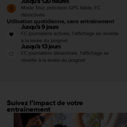
Jusqu'à 120 heures
u
Mode Tour, précision GPS faible, FC
x
É
désactivée
t
Utilisation quotidienne, sans entraînement
a
Jusqu'à 9 jours
t
FC journalière activée, l'affichage se réveille
s
à la levée du poignet
-
Jusqu'à 13 jours
U
FC journalière désactivée, l'affichage se
n
i
réveille à la levée du poignet
s
a
u
+
1
8
5
Suivez l'impact de votre
5
entraînement
2
5
8