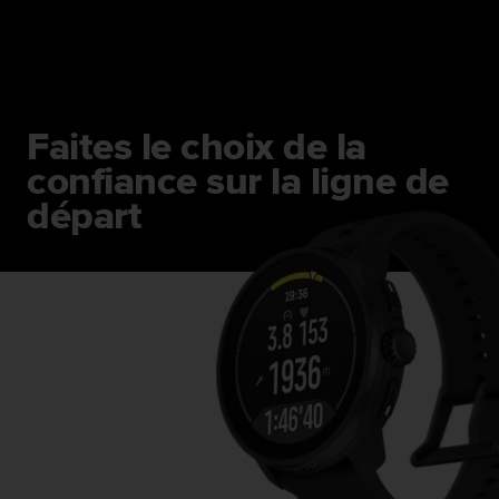
e
b
(
W
e
b
Faites le choix de la
C
confiance sur la ligne de
o
n
départ
t
e
n
t
A
c
c
e
s
s
i
b
i