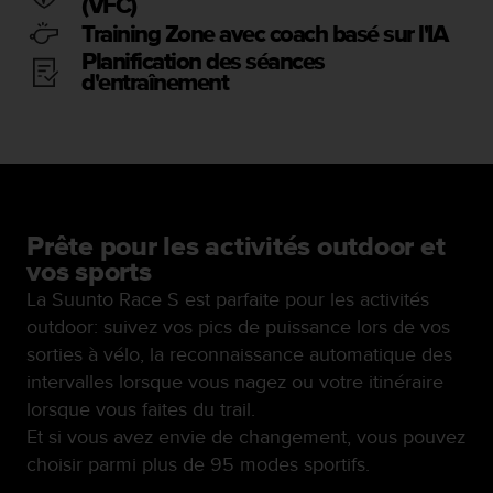
(VFC)
s
p
Training Zone avec coach basé sur l'IA
o
Planification des séances
u
d'entraînement
r
a
c
c
é
d
e
Prête pour les activités outdoor et
r
vos sports
a
u
La Suunto Race S est parfaite pour les activités
x
outdoor: suivez vos pics de puissance lors de vos
i
sorties à vélo, la reconnaissance automatique des
n
intervalles lorsque vous nagez ou votre itinéraire
f
o
lorsque vous faites du trail.
r
Et si vous avez envie de changement, vous pouvez
m
choisir parmi plus de 95 modes sportifs.
a
t