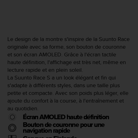
o
r
m
i
t
é
Le design de la montre s'inspire de la Suunto Race
a
originale avec sa forme, son bouton de couronne
u
x
et son écran AMOLED. Grâce à l'écran tactile
a
haute définition, l'affichage est très net, même en
u
lecture rapide et en plein soleil.
t
La Suunto Race S a un look élégant et fin qui
r
e
s'adapte à différents styles, dans une taille plus
s
petite et compacte. Avec son poids plus léger, elle
n
ajoute du confort à la course, à l'entraînement et
o
au quotidien.
r
m
Écran AMOLED haute définition
e
Bouton de couronne pour une
s
navigation rapide
d