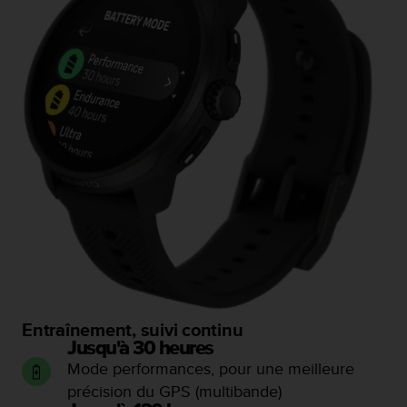
-
v
o
u
s
a
u
S
e
r
v
i
c
e
c
l
i
e
Entraînement, suivi continu
n
Jusqu'à 30 heures
t
Mode performances, pour une meilleure
s
précision du GPS (multibande)
a