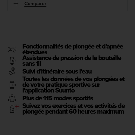
e
Comparer
s
i
t
e
W
e
b
Fonctionnalités de plongée et d'apnée
a
étendues
u
Assistance de pression de la bouteille
n
sans fil
i
Suivi d'itinéraire sous l'eau
v
Toutes les données de vos plongées et
e
de votre pratique sportive sur
a
l'application Suunto
u
A
Plus de 115 modes sportifs
A
Suivez vos exercices et vos activités de
d
plongée pendant 60 heures maximum
e
c
o
n