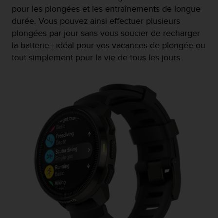
u
pour les plongées et les entraînements de longue
x
durée. Vous pouvez ainsi effectuer plusieurs
É
plongées par jour sans vous soucier de recharger
t
a
la batterie : idéal pour vos vacances de plongée ou
t
tout simplement pour la vie de tous les jours.
s
-
U
n
i
s
a
u
+
1
8
5
5
2
5
8