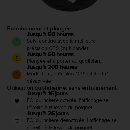
0
9
0
0
(
Entraînement et plongée
a
Jusqu'à 50 heures
p
Suivi continu avec la meilleure
p
e
précision GPS (multibande)
l
Jusqu'à 60 heures
g
Plongée et à porter au quotidien.
r
Jusqu'à 200 heures
a
Mode Tour, précision GPS faible, FC
t
désactivée
u
Utilisation quotidienne, sans entraînement
i
Jusqu'à 16 jours
t
)
FC journalière activée, l'affichage se
s
réveille à la levée du poignet
i
Jusqu'à 26 jours
v
FC journalière désactivée, l'affichage se
o
réveille à la levée du poignet
u