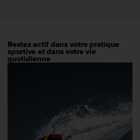
s
r
e
n
c
o
n
Restez actif dans votre pratique
t
sportive et dans votre vie
r
quotidienne
e
z
d
e
s
p
r
o
b
l
è
m
e