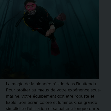
o
r
m
i
t
é
a
u
x
a
u
t
r
e
s
n
o
La magie de la plongée réside dans l'inattendu.
r
Pour profiter au mieux de votre expérience sous-
m
marine, votre équipement doit être robuste et
e
fiable. Son écran coloré et lumineux, sa grande
s
d
simplicité d'utilisation et sa batterie longue durée