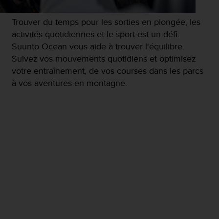
i
o
Trouver du temps pour les sorties en plongée, les
n
activités quotidiennes et le sport est un défi.
s
Suunto Ocean vous aide à trouver l'équilibre.
d
e
Suivez vos mouvements quotidiens et optimisez
c
votre entraînement, de vos courses dans les parcs
e
à vos aventures en montagne.
s
i
t
e
W
e
b
.