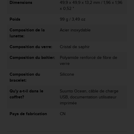
Dimensions
49,9 x 49,9 x 13,2 mm / 1,96 x 1,96
x 0,52 "
Poids
99 g / 3,49 oz
Composition de la
Acier inoxydable
lunette:
Composition du verre:
Cristal de saphir
Composition du boîtier:
Polyamide renforcé de fibre de
verre
Composition du
Silicone
bracelet:
Qu'y a-t-il dans le
Suunto Ocean, câble de charge
coffret?
USB, documentation utilisateur
imprimée
Pays de fabrication
CN