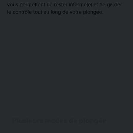
'
vous permettent de rester informé(e) et de garder
a
le contrôle tout au long de votre plongée.
c
c
e
s
s
i
b
i
l
i
t
é
.
A
d
r
e
s
Plusieurs modes de plongée
s
e
Gaz unique simple pour la plongée de loisir avec
z