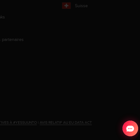
Suisse
aks
s partenaires
s
TIVES À #YESSUUNTO
|
AVIS RELATIF AU EU DATA ACT