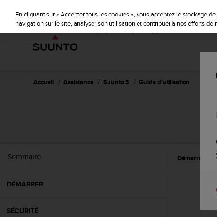
S
u
En cliquant sur « Accepter tous les cookies », vous acceptez le stockage de 
u
navigation sur le site, analyser son utilisation et contribuer à nos efforts d
n
t
o
s
'
e
Accueil
Assistance
Suunto 3
Guide d'utilisation
n
g
a
g
e
à
a
Sommaire
Démarrer
E
m
e
n
DÉMARRER
e
r
c
SÉCURITÉ