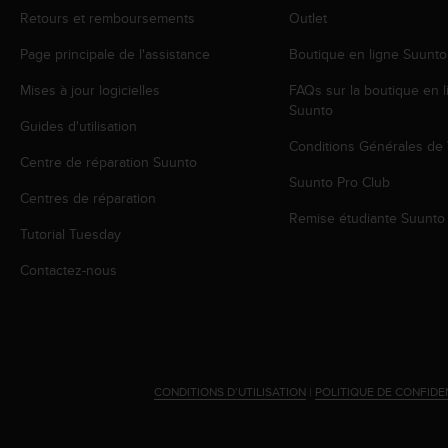
a
Retours et remboursements
Outlet
c
c
Page principale de l'assistance
Boutique en ligne Suunto
e
s
Mises à jour logicielles
FAQs sur la boutique en l
s
Suunto
i
Guides d'utilisation
b
Conditions Générales de
Centre de réparation Suunto
i
Suunto Pro Club
l
Centres de réparation
i
Remise étudiante Suunto
t
Tutorial Tuesday
é
d
Contactez-nous
u
c
o
n
t
e
CONDITIONS D’UTILISATION
|
POLITIQUE DE CONFIDE
n
u
W