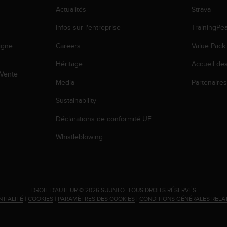
Actualités
Strava
Infos sur l'entreprise
TrainingPe
igne
Careers
Value Pack
Héritage
Accueil de
 Vente
Media
Partenaire
Sustainability
Déclarations de conformité UE
Whistleblowing
.
DROIT D'AUTEUR © 2026 SUUNTO.
TOUS DROITS RÉSERVÉS.
NTIALITÉ
|
COOKIES
|
PARAMÈTRES DES COOKIES
|
CONDITIONS GÉNÉRALES RELA