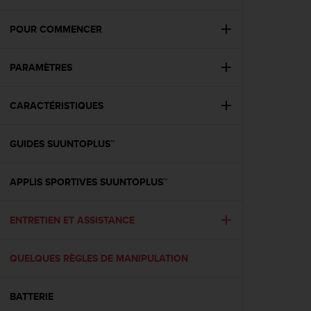
e
s
i
POUR COMMENCER
t
e
PARAMÈTRES
W
e
b
CARACTÉRISTIQUES
a
u
n
GUIDES SUUNTOPLUS™
i
v
e
APPLIS SPORTIVES SUUNTOPLUS™
a
u
ENTRETIEN ET ASSISTANCE
A
A
d
QUELQUES RÈGLES DE MANIPULATION
e
c
o
BATTERIE
n