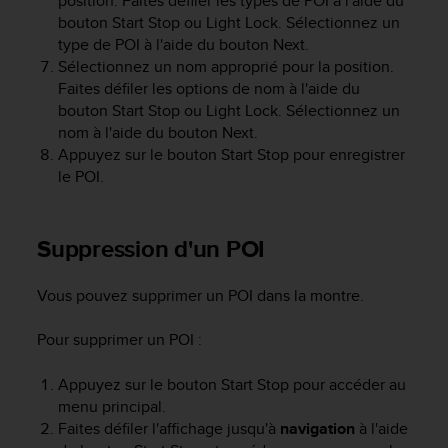
position. Faites défiler les types de POI à l'aide du
-
bouton
Start Stop
ou
Light Lock
. Sélectionnez un
v
type de POI à l'aide du bouton
Next
.
o
Sélectionnez un nom approprié pour la position.
u
Faites défiler les options de nom à l'aide du
s
bouton
Start Stop
ou
Light Lock
. Sélectionnez un
a
nom à l'aide du bouton
Next
.
u
Appuyez sur le bouton
Start Stop
pour enregistrer
S
le POI.
e
r
v
i
Suppression d'un POI
c
e
Vous pouvez supprimer un POI dans la montre.
c
l
i
Pour supprimer un POI :
e
n
Appuyez sur le bouton
Start Stop
pour accéder au
t
menu principal.
s
Faites défiler l'affichage jusqu'à
navigation
à l'aide
a