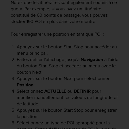
'
Notez que les itinéraires sont également soumis à ce
a
quota. Par exemple, si vous avez un itinéraire
c
constitué de 60 points de passage, vous pouvez
c
stocker 190 POI en plus dans votre montre.
e
s
Pour enregistrer une position en tant que POI :
s
i
Appuyez sur le bouton
Start Stop
pour accéder au
b
menu principal.
i
l
Faites défiler l'affichage jusqu'à
Navigation
à l'aide
i
du bouton
Start Stop
et accédez au menu avec le
t
bouton
Next
.
é
Appuyez sur le bouton
Next
pour sélectionner
.
Position
.
A
Sélectionnez
ACTUELLE
ou
DÉFINIR
pour
d
modifier manuellement les valeurs de longitude et
r
de latitude.
e
Appuyez sur le bouton
Start Stop
pour enregistrer
s
la position.
s
e
Sélectionnez un type de POI approprié pour la
z