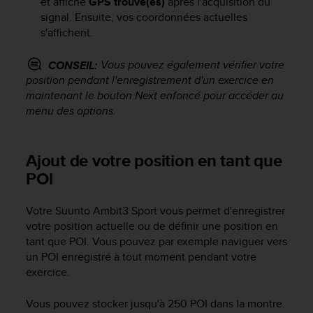
et affiche
GPS trouvé(es)
après l'acquisition du
o
signal. Ensuite, vos coordonnées actuelles
r
s'affichent.
m
i
Vous pouvez également vérifier votre
CONSEIL:
t
position pendant l'enregistrement d'un exercice en
é
a
maintenant le bouton
Next
enfoncé pour accéder au
u
menu des options.
x
a
u
Ajout de votre position en tant que
t
POI
r
e
s
Votre
Suunto Ambit3 Sport
vous permet d'enregistrer
n
votre position actuelle ou de définir une position en
o
tant que POI. Vous pouvez par exemple naviguer vers
r
un POI enregistré à tout moment pendant votre
m
exercice.
e
s
Vous pouvez stocker jusqu'à 250 POI dans la montre.
d