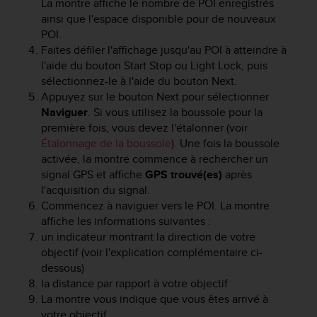
La montre affiche le nombre de POI enregistrés
f
ainsi que l'espace disponible pour de nouveaux
o
POI.
r
Faites défiler l'affichage jusqu'au POI à atteindre à
m
l'aide du bouton
Start Stop
ou
Light Lock
, puis
i
t
sélectionnez-le à l'aide du bouton
Next
.
é
Appuyez sur le bouton
Next
pour sélectionner
a
Naviguer
. Si vous utilisez la boussole pour la
u
première fois, vous devez l'étalonner (voir
x
Étalonnage de la boussole
). Une fois la boussole
d
activée, la montre commence à rechercher un
i
signal GPS et affiche
GPS trouvé(es)
après
r
l'acquisition du signal.
e
Commencez à naviguer vers le POI. La montre
c
affiche les informations suivantes :
t
i
un indicateur montrant la direction de votre
v
objectif (voir l'explication complémentaire ci-
e
dessous)
s
la distance par rapport à votre objectif
d
La montre vous indique que vous êtes arrivé à
'
votre objectif.