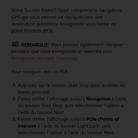
e
s
Votre
Suunto Ambit3 Sport
comprend la navigation
i
GPS qui vous permet de naviguer vers une
t
destination prédéfinie enregistrée sous forme de
e
point d'intérêt (POI).
W
e
b
Vous pouvez également naviguer
REMARQUE:
a
pendant que vous enregistrez un exercice (voir
u
Navigation pendant l'exercice
).
n
i
Pour naviguer vers un POI :
v
e
Appuyez sur le bouton
Start Stop
pour accéder au
a
menu principal.
u
Faites défiler l'affichage jusqu'à
Navigation
à l'aide
A
A
du bouton
Start Stop
, puis sélectionnez l'option à
d
l'aide du bouton
Next
.
e
Faites défiler l'affichage jusqu'à
POIs (Points of
c
interest)
à l'aide du bouton
Light Lock
, puis
o
sélectionnez l'option à l'aide du bouton
Next
.
n