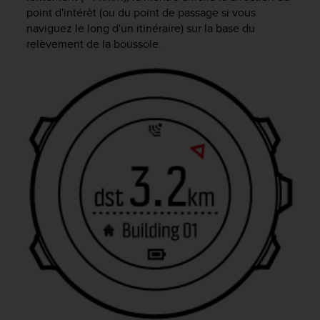
point d'intérêt (ou du point de passage si vous
e
b
naviguez le long d'un itinéraire) sur la base du
(
relèvement de la boussole.
W
e
b
C
o
n
t
e
n
t
A
c
c
e
s
s
i
b
i