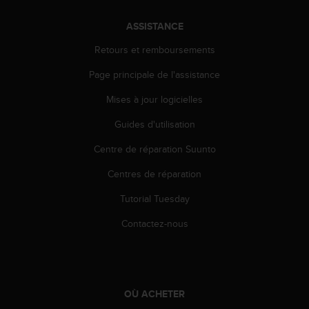
s
r
ASSISTANCE
e
Retours et remboursements
n
c
Page principale de l'assistance
o
n
Mises à jour logicielles
t
r
Guides d'utilisation
e
z
Centre de réparation Suunto
d
Centres de réparation
e
s
Tutorial Tuesday
p
r
Contactez-nous
o
b
l
è
m
OÙ ACHETER
e