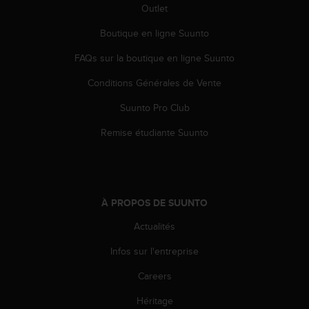
s
Outlet
p
o
Boutique en ligne Suunto
u
FAQs sur la boutique en ligne Suunto
r
a
Conditions Générales de Vente
c
c
Suunto Pro Club
é
d
Remise étudiante Suunto
e
r
a
u
x
À PROPOS DE SUUNTO
i
n
Actualités
f
Infos sur l'entreprise
o
r
Careers
m
a
Héritage
t