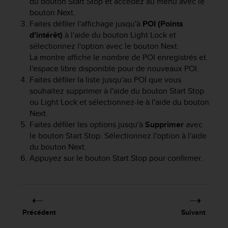
du bouton
Start Stop
et accédez au menu avec le
u
bouton
Next
.
x
Faites défiler l'affichage jusqu'à
POI (Points
É
d'intérêt)
à l'aide du bouton
Light Lock
et
t
sélectionnez l'option avec le bouton
Next
.
a
t
La montre affiche le nombre de POI enregistrés et
s
l'espace libre disponible pour de nouveaux POI.
-
Faites défiler la liste jusqu'au POI que vous
U
souhaitez supprimer à l'aide du bouton
Start Stop
n
ou
Light Lock
et sélectionnez-le à l'aide du bouton
i
Next
.
s
Faites défiler les options jusqu'à
Supprimer
avec
a
le bouton
Start Stop
. Sélectionnez l'option à l'aide
u
du bouton
Next
.
+
Appuyez sur le bouton
Start Stop
pour confirmer.
1
8
5
5
2
5
Précédent
Suivant
8