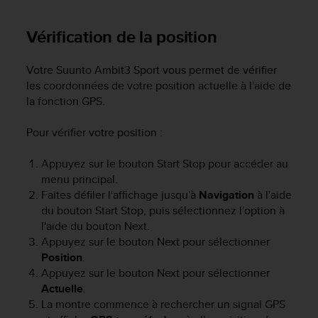
0
a
i
Vérification de la position
n
s
Votre
Suunto Ambit3 Sport
vous permet de vérifier
i
les coordonnées de votre position actuelle à l'aide de
q
la fonction GPS.
u
'
à
Pour vérifier votre position :
a
s
Appuyez sur le bouton
Start Stop
pour accéder au
s
menu principal.
u
Faites défiler l'affichage jusqu'à
Navigation
à l'aide
r
du bouton
Start Stop
, puis sélectionnez l'option à
e
l'aide du bouton
Next
.
r
Appuyez sur le bouton
Next
pour sélectionner
s
a
Position
.
c
Appuyez sur le bouton
Next
pour sélectionner
o
Actuelle
.
n
La montre commence à rechercher un signal GPS
f