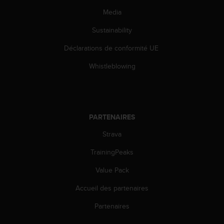
i
Media
o
n
Sustainability
s
Déclarations de conformité UE
d
e
Whistleblowing
c
e
s
i
t
PARTENAIRES
e
W
Strava
e
b
TrainingPeaks
.
Value Pack
Accueil des partenaires
Partenaires