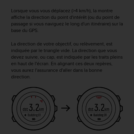
l
i
Lorsque vous vous déplacez (>4 km/h), la montre
t
affiche la direction du point d'intérêt (ou du point de
y
passage si vous naviguez le long d'un itinéraire) sur la
G
base du GPS.
u
i
La direction de votre objectif, ou relèvement, est
d
indiquée par le triangle vide. La direction que vous
e
devez suivre, ou cap, est indiquée par les traits pleins
l
i
en haut de l'écran. En alignant ces deux repères,
n
vous aurez l'assurance d'aller dans la bonne
e
direction.
s
,
W
C
A
G
)
2
.