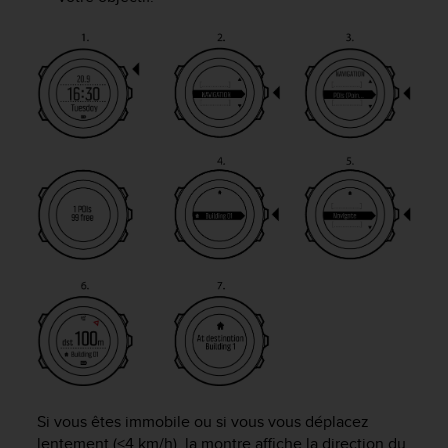
a
c
c
e
s
s
i
b
i
l
i
t
é
d
u
c
o
n
t
e
n
Si vous êtes immobile ou si vous vous déplacez
u
lentement (<4 km/h), la montre affiche la direction du
W