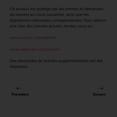
e
s
Ce produit est protégé par les brevets et demandes
i
de brevets en cours suivantes, ainsi que les
t
législations nationales correspondantes. Pour obtenir
e
une liste des brevets actuels, rendez-vous sur :
W
e
b
www.suunto.com/patents
a
u
www.valencell.com/patents
n
i
Des demandes de brevets supplémentaires ont été
v
déposées.
e
a
u
A
A
d
Précédent
Suivant
e
c
o
n