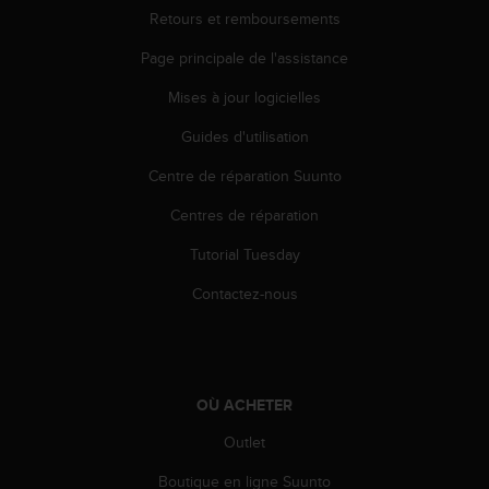
a
Retours et remboursements
c
c
Page principale de l'assistance
e
s
Mises à jour logicielles
s
Guides d'utilisation
i
b
Centre de réparation Suunto
i
l
Centres de réparation
i
t
Tutorial Tuesday
é
d
Contactez-nous
u
c
o
n
t
OÙ ACHETER
e
Outlet
n
u
Boutique en ligne Suunto
W