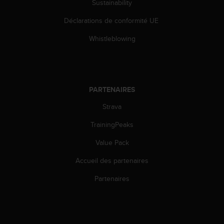
Sustainability
l
i
Déclarations de conformité UE
t
y
Whistleblowing
G
u
i
d
e
PARTENAIRES
l
i
Strava
n
TrainingPeaks
e
s
Value Pack
,
W
Accueil des partenaires
C
A
Partenaires
G
)
2
.