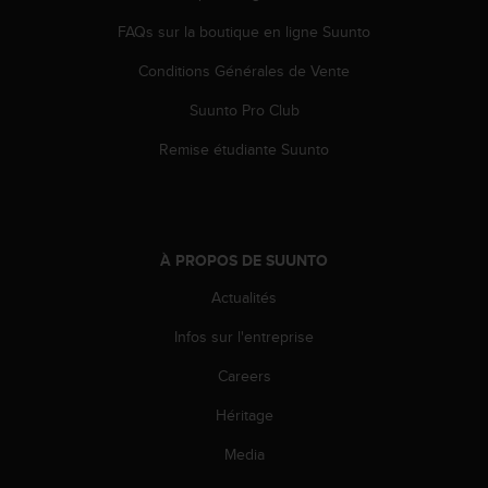
e
FAQs sur la boutique en ligne Suunto
b
(
Conditions Générales de Vente
W
e
Suunto Pro Club
b
Remise étudiante Suunto
C
o
n
t
e
n
À PROPOS DE SUUNTO
t
Actualités
A
c
Infos sur l'entreprise
c
e
Careers
s
s
Héritage
i
Media
b
i