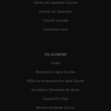
0
Centre de réparation Suunto
a
i
Centres de réparation
n
s
Tutorial Tuesday
i
Contactez-nous
q
u
'
à
a
OÙ ACHETER
s
s
Outlet
u
r
Boutique en ligne Suunto
e
r
FAQs sur la boutique en ligne Suunto
s
a
Conditions Générales de Vente
c
Suunto Pro Club
o
n
Remise étudiante Suunto
f