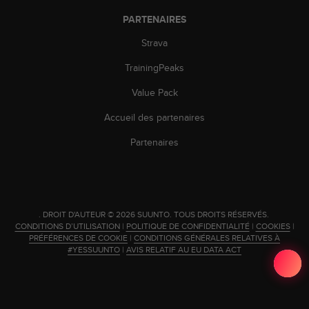
'
a
PARTENAIRES
c
Strava
c
e
TrainingPeaks
s
s
Value Pack
i
b
Accueil des partenaires
i
l
Partenaires
i
t
é
.
A
.
DROIT D'AUTEUR © 2026 SUUNTO.
TOUS DROITS RÉSERVÉS.
d
CONDITIONS D’UTILISATION
|
POLITIQUE DE CONFIDENTIALITÉ
|
COOKIES
|
r
PRÉFÉRENCES DE COOKIE
|
CONDITIONS GÉNÉRALES RELATIVES À
#YESSUUNTO
|
AVIS RELATIF AU EU DATA ACT
e
s
s
e
z