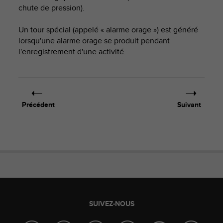
chute de pression).
e
b
(
Un tour spécial (appelé « alarme orage ») est généré
W
lorsqu'une alarme orage se produit pendant
e
l'enregistrement d'une activité.
b
C
o
n
t
Précédent
Suivant
e
n
t
A
c
c
e
s
s
i
SUIVEZ-NOUS
b
i