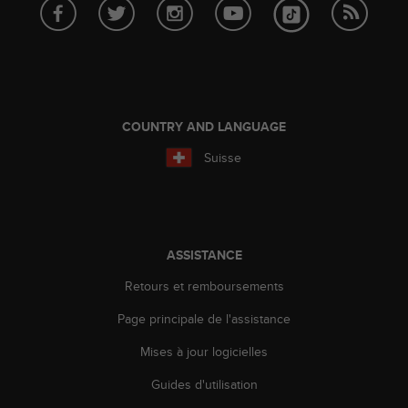
l
i
t
y
G
u
i
COUNTRY AND LANGUAGE
d
e
Suisse
l
i
n
e
s
ASSISTANCE
,
W
Retours et remboursements
C
A
Page principale de l'assistance
G
Mises à jour logicielles
)
2
Guides d'utilisation
.