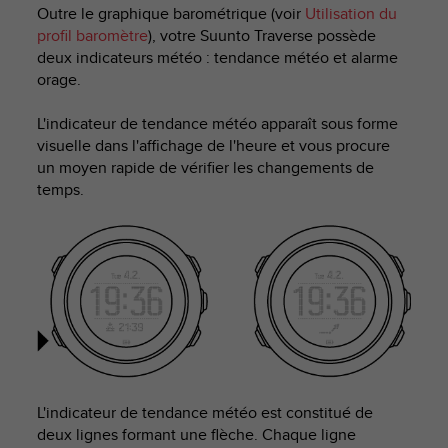
e
Outre le graphique barométrique (voir
Utilisation du
s
profil baromètre
), votre
Suunto Traverse
possède
i
deux indicateurs météo : tendance météo et alarme
t
orage.
e
W
e
L'indicateur de tendance météo apparaît sous forme
b
visuelle dans l'affichage de l'heure et vous procure
a
un moyen rapide de vérifier les changements de
u
temps.
n
i
v
e
a
u
A
A
d
e
c
L'indicateur de tendance météo est constitué de
o
deux lignes formant une flèche. Chaque ligne
n