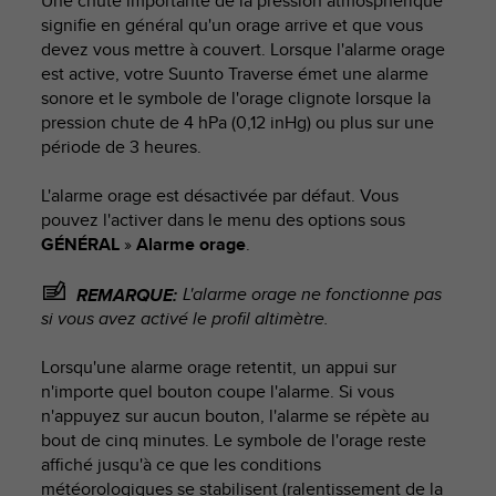
Une chute importante de la pression atmosphérique
a
signifie en général qu'un orage arrive et que vous
c
devez vous mettre à couvert. Lorsque l'alarme orage
c
est active, votre
Suunto Traverse
émet une alarme
e
s
sonore et le symbole de l'orage clignote lorsque la
s
pression chute de 4 hPa (0,12 inHg) ou plus sur une
i
période de 3 heures.
b
i
L'alarme orage est désactivée par défaut. Vous
l
pouvez l'activer dans le menu des options sous
i
GÉNÉRAL
»
Alarme orage
.
t
é
L'alarme orage ne fonctionne pas
d
REMARQUE:
u
si vous avez activé le profil altimètre.
c
o
Lorsqu'une alarme orage retentit, un appui sur
n
n'importe quel bouton coupe l'alarme. Si vous
t
n'appuyez sur aucun bouton, l'alarme se répète au
e
bout de cinq minutes. Le symbole de l'orage reste
n
affiché jusqu'à ce que les conditions
u
météorologiques se stabilisent (ralentissement de la
W