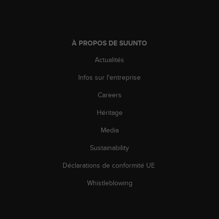
o
r
m
i
À PROPOS DE SUUNTO
t
é
Actualités
a
u
Infos sur l'entreprise
x
a
Careers
u
Héritage
t
r
Media
e
s
Sustainability
n
o
Déclarations de conformité UE
r
m
Whistleblowing
e
s
d