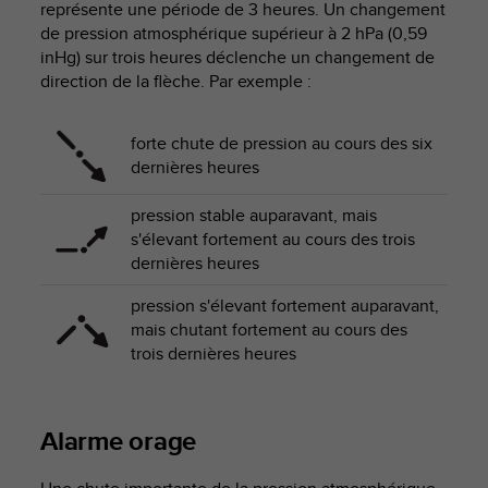
représente une période de 3 heures. Un changement
f
de pression atmosphérique supérieur à 2 hPa (0,59
o
inHg) sur trois heures déclenche un changement de
r
direction de la flèche. Par exemple :
m
i
t
forte chute de pression au cours des six
é
dernières heures
a
u
x
pression stable auparavant, mais
d
s'élevant fortement au cours des trois
i
dernières heures
r
e
pression s'élevant fortement auparavant,
c
mais chutant fortement au cours des
t
trois dernières heures
i
v
e
s
Alarme orage
d
'