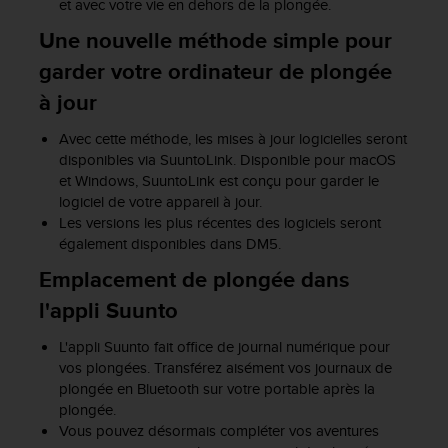
et avec votre vie en dehors de la plongée.
'
a
Une nouvelle méthode simple pour
c
c
garder votre ordinateur de plongée
e
à jour
s
s
Avec cette méthode, les mises à jour logicielles seront
i
disponibles via SuuntoLink. Disponible pour macOS
b
et Windows, SuuntoLink est conçu pour garder le
i
logiciel de votre appareil à jour.
l
Les versions les plus récentes des logiciels seront
i
également disponibles dans DM5.
t
é
Emplacement de plongée dans
.
l'appli Suunto
A
d
r
L'appli Suunto fait office de journal numérique pour
e
vos plongées. Transférez aisément vos journaux de
s
plongée en Bluetooth sur votre portable après la
s
plongée.
e
Vous pouvez désormais compléter vos aventures
z