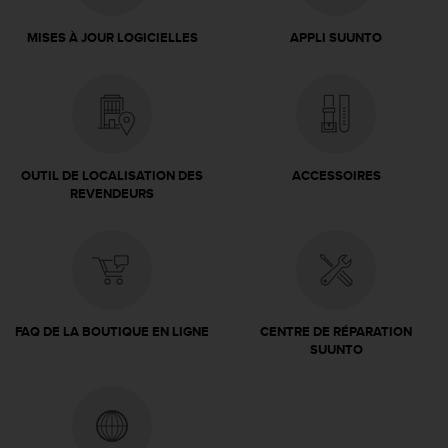
s
p
MISES À JOUR LOGICIELLES
APPLI SUUNTO
o
u
r
a
c
c
é
OUTIL DE LOCALISATION DES
ACCESSOIRES
d
REVENDEURS
e
r
a
u
x
i
n
FAQ DE LA BOUTIQUE EN LIGNE
CENTRE DE RÉPARATION
f
SUUNTO
o
r
m
a
t