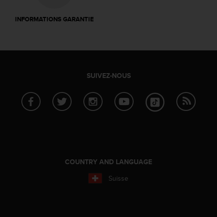
i
o
INFORMATIONS GARANTIE
n
s
d
e
c
SUIVEZ-NOUS
e
s
i
t
e
W
e
b
.
COUNTRY AND LANGUAGE
Suisse