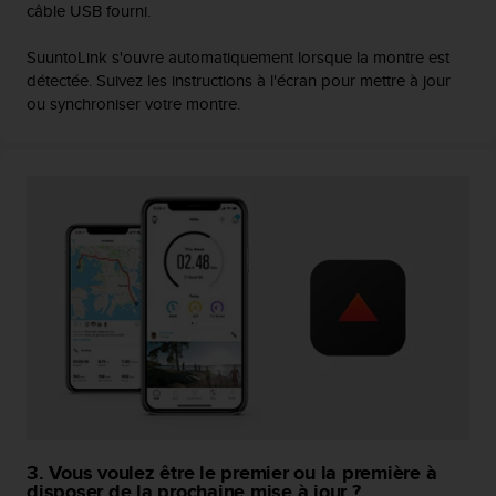
câble USB fourni.
e
b
SuuntoLink s'ouvre automatiquement lorsque la montre est
(
détectée. Suivez les instructions à l'écran pour mettre à jour
W
ou synchroniser votre montre.
e
b
C
o
n
t
e
n
t
A
c
c
e
s
s
i
b
3. Vous voulez être le premier ou la première à
i
disposer de la prochaine mise à jour ?