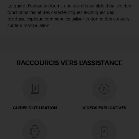
s
Le guide d'utilisation fournit une vue d'ensemble détaillée des
r
fonctionnalités et des caractéristiques techniques des
e
produits, explique comment les utiliser et donne des conseils
n
sur leur manipulation.
c
o
n
t
r
e
RACCOURCIS VERS L'ASSISTANCE
z
d
e
s
p
r
o
GUIDES D'UTILISATION
VIDÉOS EXPLICATIVES
b
l
è
m
e