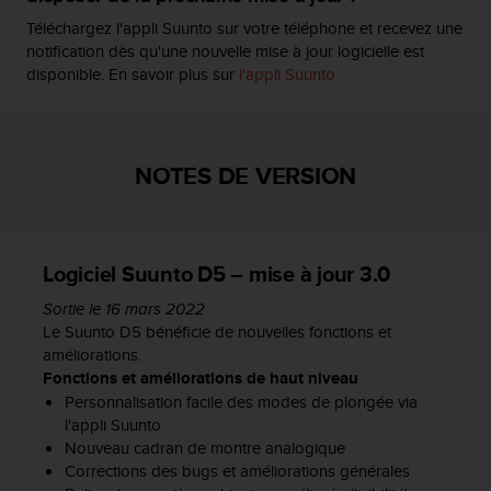
l
Téléchargez l'appli Suunto sur votre téléphone et recevez une
i
notification dès qu'une nouvelle mise à jour logicielle est
t
disponible. En savoir plus sur
l'appli Suunto
y
G
u
i
d
NOTES DE VERSION
e
l
i
n
Logiciel Suunto D5 – mise à jour 3.0
e
s
Sortie le 16 mars 2022
,
Le Suunto D5 bénéficie de nouvelles fonctions et
W
améliorations.
C
Fonctions et améliorations de haut niveau
A
Personnalisation facile des modes de plongée via
G
l'appli Suunto
)
Nouveau cadran de montre analogique
2
.
Corrections des bugs et améliorations générales