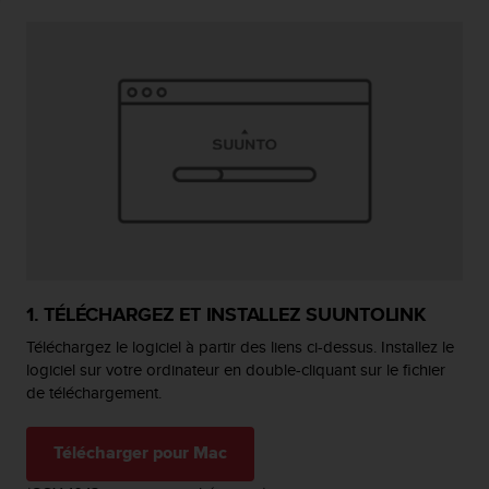
f
o
r
m
i
t
é
a
u
x
d
i
r
e
1. TÉLÉCHARGEZ ET INSTALLEZ SUUNTOLINK
c
t
Téléchargez le logiciel à partir des liens ci-dessus. Installez le
i
logiciel sur votre ordinateur en double-cliquant sur le fichier
v
de téléchargement.
e
s
d
Télécharger pour Mac
'