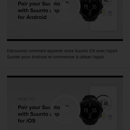
u
x
É
t
a
t
s
-
U
Découvrez comment appairer votre Suunto D5 avec l'appli
n
Suunto pour Android et commencer à utiliser l'appli.
i
s
a
u
+
1
8
5
5
2
5
8