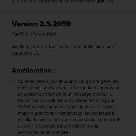
0
Police de caractères chinoise améliorée (lisibilité)
a
i
n
Version 2.5.2059
s
i
Publié le 31 mars 2021
q
u
Amélioration de la fonctionnalité de notification mobile
'
du Suunto D5
à
a
s
Amélioration :
s
u
Après la mise à jour, le Suunto D5 pourra gérer les
r
notifications spéciales qui provoquaient auparavant
e
un dysfonctionnement et un message d'erreur à
r
l'écran. Ce correctif est particulièrement utile pour
s
l'affichage des langues comme le thaï et le swahili,
a
mais nous incitons vivement tous les utilisateurs à
c
installer la mise à jour, quelle que soit la langue qu'ils
o
utilisent. Cette mise à jour n'affecte pas la
n
fonctionnalité de plongée.
f