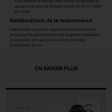
sous-marines et enrichir votre journal de plongée en
-
ajoutant des sites de plongée prédéfinis ou en créant
v
les vôtres.
o
Améliorations de la maintenance
u
s
a
Cette version comprend également des améliorations
u
portant sur les performances et la simplicité d'utilisation
S
de l'appareil, ainsi que sur les calculs de temps
e
d'interdiction de vol.
r
v
i
c
EN SAVOIR PLUS
e
c
l
i
e
n
t
s
a