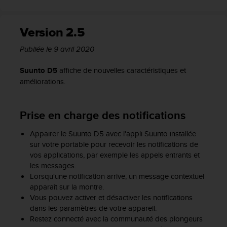
o
r
m
Version 2.5
i
t
Publiée le 9 avril 2020
é
a
Suunto D5
affiche de nouvelles caractéristiques et
u
améliorations.
x
a
u
Prise en charge des notifications
t
r
Appairer le Suunto D5 avec l'appli Suunto installée
e
sur votre portable pour recevoir les notifications de
s
vos applications, par exemple les appels entrants et
n
les messages.
o
Lorsqu'une notification arrive, un message contextuel
r
apparaît sur la montre.
m
Vous pouvez activer et désactiver les notifications
e
dans les paramètres de votre appareil.
s
Restez connecté avec la communauté des plongeurs
d