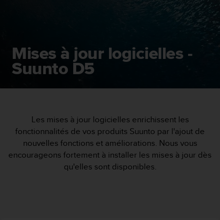
e
s
i
t
e
Mises à jour logicielles -
W
e
Suunto D5
b
a
u
n
i
v
Les mises à jour logicielles enrichissent les
e
fonctionnalités de vos produits Suunto par l'ajout de
a
nouvelles fonctions et améliorations. Nous vous
u
encourageons fortement à installer les mises à jour dès
A
qu'elles sont disponibles.
A
d
e
c
o
n