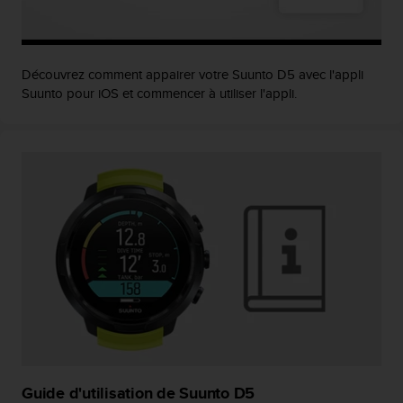
0
9
0
0
(
Découvrez comment appairer votre Suunto D5 avec l'appli
a
Suunto pour iOS et commencer à utiliser l'appli.
p
p
e
l
g
r
a
t
u
i
t
)
s
i
v
o
Guide d'utilisation de Suunto D5
u