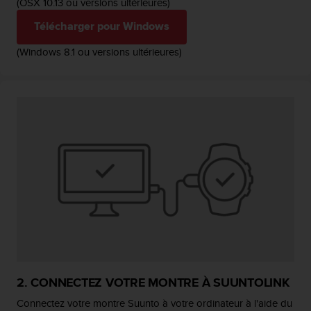
(OSX 10.13 ou versions ultérieures)
a
c
Télécharger pour Windows
c
e
(Windows 8.1 ou versions ultérieures)
s
s
i
b
i
l
i
t
é
d
u
c
o
n
t
e
2. CONNECTEZ VOTRE MONTRE À SUUNTOLINK
n
u
Connectez votre montre Suunto à votre ordinateur à l'aide du
W