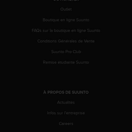
o
Outlet
r
m
Boutique en ligne Suunto
i
t
FAQs sur la boutique en ligne Suunto
é
a
Conditions Générales de Vente
u
x
Suunto Pro Club
a
Remise étudiante Suunto
u
t
r
e
s
À PROPOS DE SUUNTO
n
o
Actualités
r
m
Infos sur l'entreprise
e
s
Careers
d