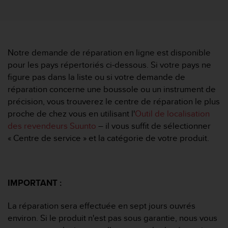
e
s
i
t
e
W
Notre demande de réparation en ligne est disponible
e
pour les pays répertoriés ci-dessous. Si votre pays ne
b
figure pas dans la liste ou si votre demande de
a
réparation concerne une boussole ou un instrument de
u
précision, vous trouverez le centre de réparation le plus
n
i
proche de chez vous en utilisant l'
Outil de localisation
v
des revendeurs Suunto
– il vous suffit de sélectionner
e
« Centre de service » et la catégorie de votre produit.
a
u
A
A
IMPORTANT :
d
e
c
La réparation sera effectuée en sept jours ouvrés
o
environ. Si le produit n'est pas sous garantie, nous vous
n