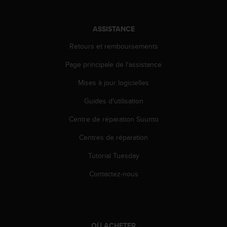
0
a
i
ASSISTANCE
n
s
Retours et remboursements
i
q
Page principale de l'assistance
u
'
Mises à jour logicielles
à
Guides d'utilisation
a
s
Centre de réparation Suunto
s
u
Centres de réparation
r
e
Tutorial Tuesday
r
s
Contactez-nous
a
c
o
n
f
OÙ ACHETER