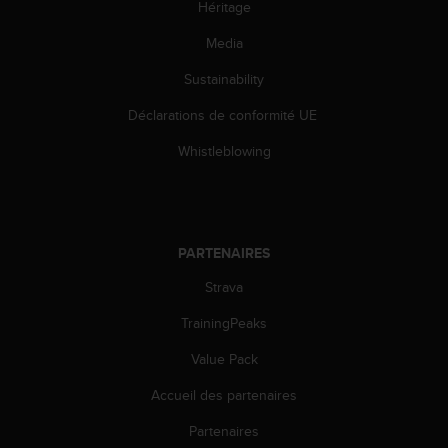
'
Héritage
a
Media
c
c
Sustainability
e
s
Déclarations de conformité UE
s
i
Whistleblowing
b
i
l
i
t
PARTENAIRES
é
.
Strava
A
TrainingPeaks
d
r
Value Pack
e
s
Accueil des partenaires
s
e
Partenaires
z