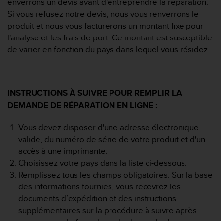
enverrons un devis avant d'entreprendre la réparation.
f
Si vous refusez notre devis, nous vous renverrons le
o
produit et nous vous facturerons un montant fixe pour
r
m
l'analyse et les frais de port. Ce montant est susceptible
i
de varier en fonction du pays dans lequel vous résidez.
t
é
a
u
INSTRUCTIONS À SUIVRE POUR REMPLIR LA
x
DEMANDE DE RÉPARATION EN LIGNE :
d
i
r
Vous devez disposer d'une adresse électronique
e
valide, du numéro de série de votre produit et d'un
c
accès à une imprimante.
t
Choisissez votre pays dans la liste ci-dessous.
i
Remplissez tous les champs obligatoires. Sur la base
v
e
des informations fournies, vous recevrez les
s
documents d’expédition et des instructions
d
supplémentaires sur la procédure à suivre après
'