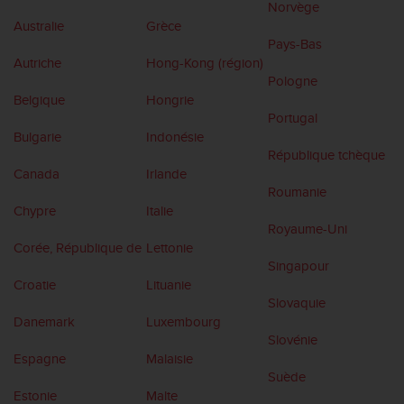
Norvège
e
Australie
Grèce
b
Pays-Bas
(
Autriche
Hong-Kong (région)
W
Pologne
e
Belgique
Hongrie
b
Portugal
C
Bulgarie
Indonésie
o
République tchèque
n
Canada
Irlande
t
Roumanie
e
Chypre
Italie
n
Royaume-Uni
t
Corée, République de
Lettonie
A
Singapour
c
Croatie
Lituanie
c
Slovaquie
e
Danemark
Luxembourg
s
Slovénie
s
i
Espagne
Malaisie
b
Suède
i
Estonie
Malte