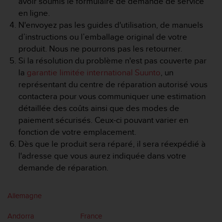
avoir soumis le formulaire de demande de service
a
en ligne.
c
c
N'envoyez pas les guides d'utilisation, de manuels
e
d’instructions ou l’emballage original de votre
s
produit. Nous ne pourrons pas les retourner.
s
Si la résolution du problème n'est pas couverte par
i
la
garantie limitée international Suunto
, un
b
i
représentant du centre de réparation autorisé vous
l
contactera pour vous communiquer une estimation
i
détaillée des coûts ainsi que des modes de
t
paiement sécurisés. Ceux-ci pouvant varier en
é
fonction de votre emplacement.
d
u
Dès que le produit sera réparé, il sera réexpédié à
c
l'adresse que vous aurez indiquée dans votre
o
demande de réparation.
n
t
e
Allemagne
n
u
Andorra
France
W