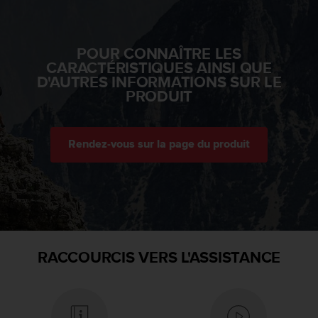
l
i
t
POUR CONNAÎTRE LES
y
CARACTÉRISTIQUES AINSI QUE
G
D'AUTRES INFORMATIONS SUR LE
u
PRODUIT
i
d
e
l
Rendez-vous sur la page du produit
i
n
e
s
,
W
C
A
RACCOURCIS VERS L'ASSISTANCE
G
)
2
.