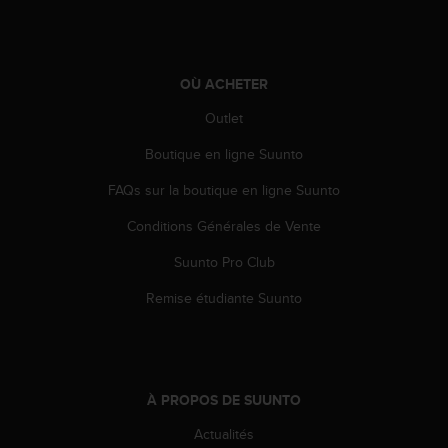
u
x
É
t
OÙ ACHETER
a
t
Outlet
s
-
Boutique en ligne Suunto
U
n
FAQs sur la boutique en ligne Suunto
i
Conditions Générales de Vente
s
a
Suunto Pro Club
u
+
Remise étudiante Suunto
1
8
5
5
2
À PROPOS DE SUUNTO
5
8
Actualités