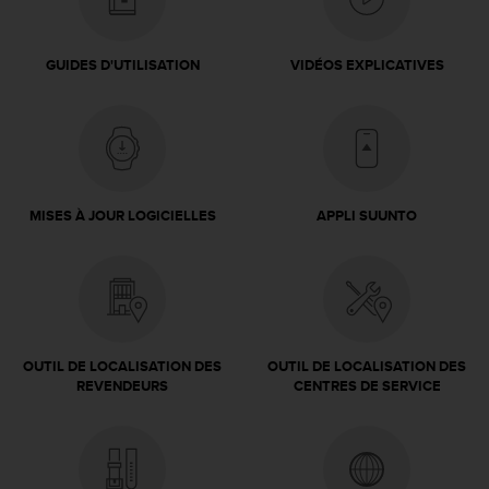
0
a
i
GUIDES D'UTILISATION
VIDÉOS EXPLICATIVES
n
s
i
q
u
'
à
MISES À JOUR LOGICIELLES
APPLI SUUNTO
a
s
s
u
r
e
r
OUTIL DE LOCALISATION DES
OUTIL DE LOCALISATION DES
s
REVENDEURS
CENTRES DE SERVICE
a
c
o
n
f