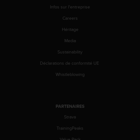
0
9
Infos sur l'entreprise
0
Careers
0
(
Héritage
a
p
Media
p
e
Sustainability
l
g
Déclarations de conformité UE
r
Whistleblowing
a
t
u
i
t
PARTENAIRES
)
s
Strava
i
v
TrainingPeaks
o
u
Value Pack