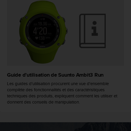
e
b
(
W
e
b
C
o
n
t
e
n
Guide d'utilisation de Suunto Ambit3 Run
t
A
Les guides d'utilisation procurent une vue d'ensemble
c
complète des fonctionnalités et des caractéristiques
c
techniques des produits, expliquent comment les utiliser et
e
donnent des conseils de manipulation.
s
s
i
b
i