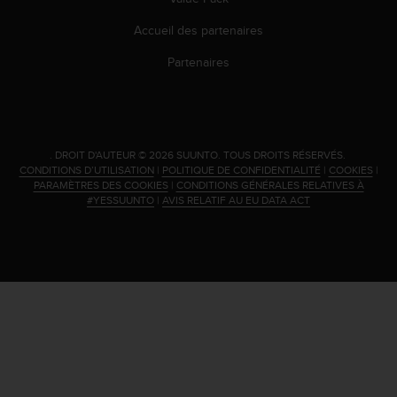
s
r
Accueil des partenaires
e
Partenaires
n
c
o
n
t
r
.
DROIT D'AUTEUR © 2026 SUUNTO.
TOUS DROITS RÉSERVÉS.
CONDITIONS D’UTILISATION
|
POLITIQUE DE CONFIDENTIALITÉ
|
COOKIES
|
e
PARAMÈTRES DES COOKIES
|
CONDITIONS GÉNÉRALES RELATIVES À
z
#YESSUUNTO
|
AVIS RELATIF AU EU DATA ACT
d
e
s
p
r
o
b
l
è
m
e