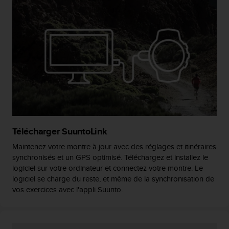
a
c
c
e
s
s
i
b
i
l
i
t
é
Télécharger SuuntoLink
d
u
Maintenez votre montre à jour avec des réglages et itinéraires
c
synchronisés et un GPS optimisé. Téléchargez et installez le
o
logiciel sur votre ordinateur et connectez votre montre. Le
n
logiciel se charge du reste, et même de la synchronisation de
t
vos exercices avec l'appli Suunto.
e
n
u
W