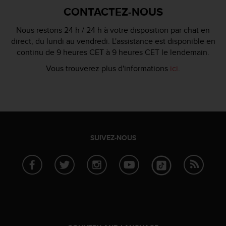
'
CONTACTEZ-NOUS
a
c
Nous restons 24 h / 24 h à votre disposition par chat en
c
direct, du lundi au vendredi. L'assistance est disponible en
e
continu de 9 heures CET à 9 heures CET le lendemain.
s
s
Vous trouverez plus d'informations
ici
.
i
b
i
l
i
t
é
SUIVEZ-NOUS
.
A
d
r
e
s
s
e
z