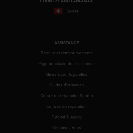
COUNTRY AND LANGUAGE
-
Suisse
v
o
u
s
a
u
ASSISTANCE
S
e
Retours et remboursements
r
Page principale de l'assistance
v
i
Mises à jour logicielles
c
e
Guides d'utilisation
c
l
Centre de réparation Suunto
i
e
Centres de réparation
n
Tutorial Tuesday
t
s
Contactez-nous
a