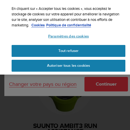
S
Inscrivez-vous à la newsletter et obtenez 5% de
u
En cliquant sur « Accepter tous les cookies », vous acceptez le
remise
| Retours faciles
u
stockage de cookies sur votre appareil pour améliorer la navigation
Votre pays ou région :
sur le site, analyser son utilisation et contribuer à nos efforts de
n
marketing.
Cookies
Politique de confidentialité
t
o
Paramètres des cookies
s
United States
'
Accueil
Assistance
Suunto Ambit3 Run
e
Tout refuser
Currency: $ (USD)
n
g
Shipping only to United States
Autoriser tous les cookies
a
g
e
Changer votre pays ou région
à
Continuer
a
m
e
n
e
r
SUUNTO AMBIT3 RUN
c