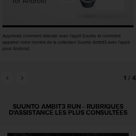
f
o
r
m
i
t
Apprenez comment débuter avec l'appli Suunto et comment
é
appairer votre montre de la collection Suunto Ambit3 avec l'appli
a
pour Android.
u
x
d
i
1 / 4
r
e
c
t
i
SUUNTO AMBIT3 RUN
-
RUBRIQUES
v
D'ASSISTANCE LES PLUS CONSULTÉES
e
s
d
'