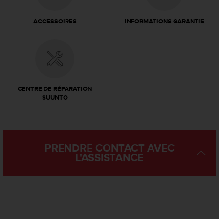
o
r
ACCESSOIRES
INFORMATIONS GARANTIE
m
i
t
é
a
u
x
CENTRE DE RÉPARATION
a
SUUNTO
u
t
r
e
s
PRENDRE CONTACT AVEC
n
L'ASSISTANCE
o
r
m
e
s
d