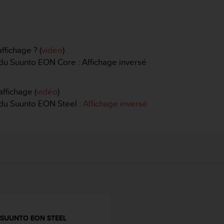
fichage ? (
video
)
r du Suunto EON Core : Affichage inversé
ffichage (
vidéo
)
r du Suunto EON Steel :
Affichage inversé
SUUNTO EON STEEL