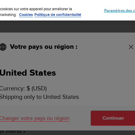
Inscrivez-vous à la newsletter et obtenez 5% de remise
| Retours faciles
cookies sur votre appareil pour améliorer la
Paramètres des c
e marketing.
Cookies
Politique de confidentialité
Votre pays ou région :
le Suunto EON Core / Suunto EON Steel ?
United States
FICHAGE INVERSÉ » SUR LE SUUNTO EON CORE / 
Currency: $ (USD)
Shipping only to United States
us pouvez modifier l’orientation de l'affichage et ainsi port
Changer votre pays ou région
Continuer
ge inversé » :