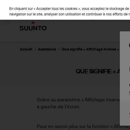
S
u
En cliquant sur « Accepter tous les cookies », vous acceptez le stockage de 
u
navigation sur le site, analyser son utilisation et contribuer à nos efforts d
n
t
o
s
'
e
Accueil
Assistance
Que signifie « Affichage inversé » sur 
n
g
a
QUE SIGNIFIE « AF
g
e
à
a
m
Grâce au paramètre « Affichage inversé », vo
e
à gauche de l’écran.
n
e
r
c
Pour en savoir plus sur la fonction « Afficha