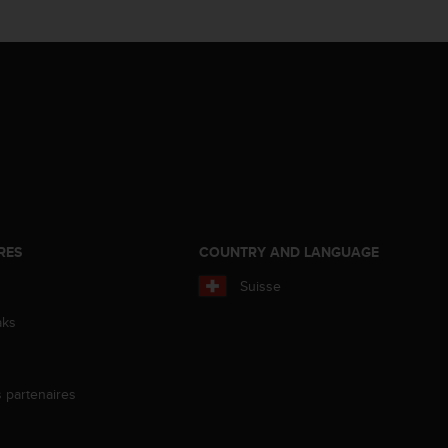
RES
COUNTRY AND LANGUAGE
Suisse
aks
s partenaires
s