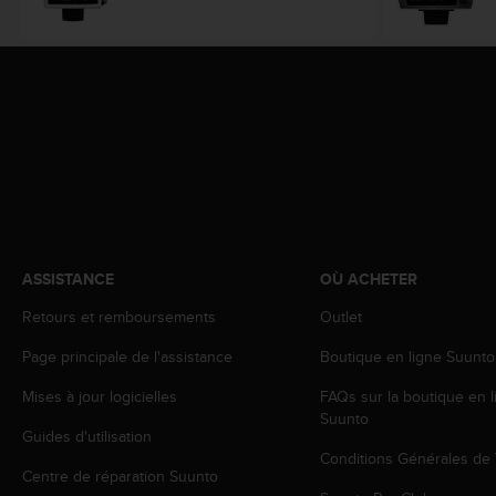
f
o
r
m
i
t
é
a
u
x
d
i
ASSISTANCE
OÙ ACHETER
r
e
Retours et remboursements
Outlet
c
t
Page principale de l'assistance
Boutique en ligne Suunto
i
v
Mises à jour logicielles
FAQs sur la boutique en l
e
Suunto
s
Guides d'utilisation
d
Conditions Générales de
Centre de réparation Suunto
'