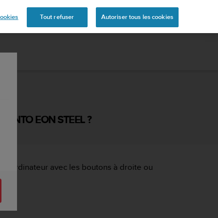
ookies
Tout refuser
Autoriser tous les cookies
SUUNTO EON STEEL ?
er l’ordinateur avec les boutons à droite ou