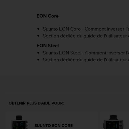
e
s
i
EON Core
t
e
Suunto EON Core - Comment inverser l'af
W
e
Section dédiée du guide de l'utilisateu
b
EON Steel
a
u
Suunto EON Steel - Comment inverser l'a
n
Section dédiée du guide de l'utilisateu
i
v
e
a
u
A
A
OBTENIR PLUS D'AIDE POUR:
d
e
c
o
SUUNTO EON CORE
n