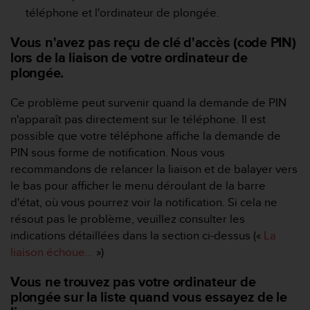
téléphone et l'ordinateur de plongée.
e
b
Vous n'avez pas reçu de clé d'accès (code PIN)
(
W
lors de la liaison de votre ordinateur de
e
plongée.
b
C
Ce problème peut survenir quand la demande de PIN
o
n'apparaît pas directement sur le téléphone. Il est
n
possible que votre téléphone affiche la demande de
t
e
PIN sous forme de notification. Nous vous
n
recommandons de relancer la liaison et de balayer vers
t
le bas pour afficher le menu déroulant de la barre
A
d'état, où vous pourrez voir la notification. Si cela ne
c
résout pas le problème, veuillez consulter les
c
e
indications détaillées dans la section ci-dessus («
La
s
liaison échoue...
»)
s
i
Vous ne trouvez pas votre ordinateur de
b
plongée sur la liste quand vous essayez de le
i