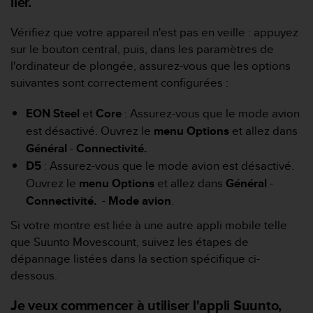
lier.
l
i
Vérifiez que votre appareil n'est pas en veille : appuyez
t
sur le bouton central, puis, dans les paramètres de
y
G
l'ordinateur de plongée, assurez-vous que les options
u
suivantes sont correctement configurées :
i
d
EON Steel
et
Core
: Assurez-vous que le mode avion
e
est désactivé. Ouvrez le
menu Options
et allez dans
l
i
Général
-
Connectivité.
n
D5
: Assurez-vous que le mode avion est désactivé.
e
Ouvrez le
menu Options
et allez dans
Général
-
s
Connectivité.
-
Mode avion
.
,
W
Si votre montre est liée à une autre appli mobile telle
C
que Suunto Movescount, suivez les étapes de
A
dépannage listées dans la section spécifique ci-
G
)
dessous.
2
.
Je veux commencer à utiliser l'appli Suunto,