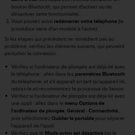
a
bouton Bluetooth, qui permet d'activer ou de
c
désactiver cette fonctionnalité.
c
e
Vous pouvez aussi
redémarrer
votre
téléphone
(la
s
procédure varie d'un modèle à l'autre).
s
i
Si les étapes qui précèdent ne remédient pas au
b
problème, vérifiez les éléments suivants, qui peuvent
i
perturber la connexion.
l
i
Vérifiez si l'ordinateur de plongée est déjà lié avec
t
le téléphone : allez dans les
paramètres Bluetooth
é
d
du téléphone, et s'il apparaît en tant qu'appareil lié,
u
retirez-le et recommencez le processus de liaison.
c
Vérifiez si l'ordinateur de plongée est déjà lié avec
o
une appli : allez dans le
menu Options de
n
t
l'ordinateur de plongée
,
Général
-
Connectivité
,
e
puis sélectionnez
Oublier le portable
pour séparer
n
l'appareil de l'appli.
u
Vérifiez que le
Mode avion
est désactivé
sur le
W