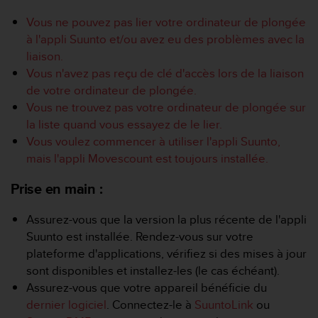
e
s
Vous ne pouvez pas lier votre ordinateur de plongée
i
à l'appli Suunto et/ou avez eu des problèmes avec la
t
liaison.
e
W
Vous n'avez pas reçu de clé d'accès lors de la liaison
e
de votre ordinateur de plongée.
b
Vous ne trouvez pas votre ordinateur de plongée sur
a
la liste quand vous essayez de le lier.
u
Vous voulez commencer à utiliser l'appli Suunto,
n
i
mais l'appli Movescount est toujours installée.
v
e
Prise en main :
a
u
Assurez-vous que la version la plus récente de l'appli
A
Suunto est installée. Rendez-vous sur votre
A
plateforme d'applications, vérifiez si des mises à jour
d
sont disponibles et installez-les (le cas échéant).
e
c
Assurez-vous que votre appareil bénéficie du
o
dernier logiciel
. Connectez-le à
SuuntoLink
ou
n