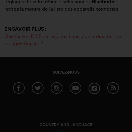
réglages de votre iPhone, sélectionnez
Bluetooth
et
o
retirez la montre de la liste des appareils connectés.
r
m
i
t
EN SAVOIR PLUS :
é
Que faire si DM5 ne reconnaît pas mon ordinateur de
a
plongée Suunto ?
u
x
a
u
t
SUIVEZ-NOUS
r
e
s
n
o
r
m
e
s
COUNTRY AND LANGUAGE
d