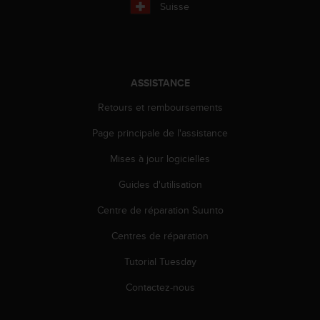
'
Suisse
a
c
c
e
s
ASSISTANCE
s
i
Retours et remboursements
b
i
Page principale de l'assistance
l
Mises à jour logicielles
i
t
Guides d'utilisation
é
.
Centre de réparation Suunto
A
d
Centres de réparation
r
e
Tutorial Tuesday
s
Contactez-nous
s
e
z