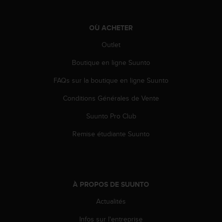
-
v
OÙ ACHETER
o
u
Outlet
s
a
Boutique en ligne Suunto
u
S
FAQs sur la boutique en ligne Suunto
e
r
Conditions Générales de Vente
v
Suunto Pro Club
i
c
Remise étudiante Suunto
e
c
l
i
e
À PROPOS DE SUUNTO
n
t
Actualités
s
a
Infos sur l'entreprise