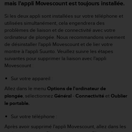
0
mais l'appli Movescount est toujours installée.
a
i
Si les deux appli sont installées sur votre téléphone et
n
utilisées simultanément, cela engendrera des
s
problèmes de liaison et de connectivité avec votre
i
q
ordinateur de plongée. Nous recommandons vivement
u
de désinstaller l'appli Movescount et de lier votre
'
montre à l'appli Suunto. Veuillez suivre les étapes
à
suivantes pour supprimer la liaison avec l'appli
a
Movescount :
s
s
u
Sur votre appareil :
r
Allez dans le menu
Options
de l'ordinateur de
e
r
plongée
, sélectionnez
Général
-
Connectivité
et
Oublier
s
le portable.
a
c
Sur votre téléphone :
o
n
Après avoir supprimé l'appli Movescount, allez dans les
f