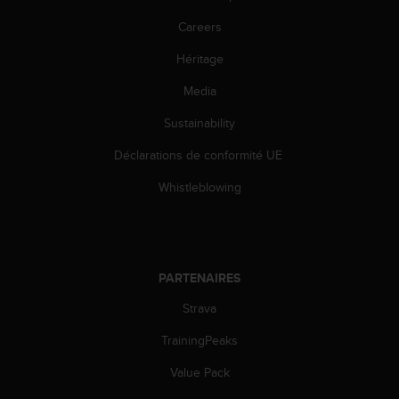
u
x
Careers
É
Héritage
t
a
Media
t
s
Sustainability
-
U
Déclarations de conformité UE
n
i
Whistleblowing
s
a
u
+
1
PARTENAIRES
8
Strava
5
5
TrainingPeaks
2
5
Value Pack
8