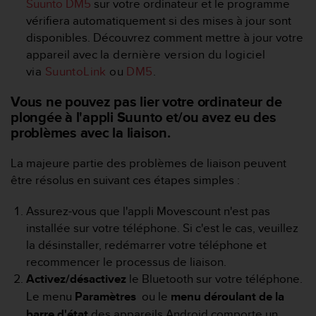
Suunto DM5
sur votre ordinateur et le programme
f
vérifiera automatiquement si des mises à jour sont
o
disponibles. Découvrez comment mettre à jour votre
r
m
appareil avec
la dernière version du logiciel
i
via
SuuntoLink
ou
DM5
.
t
é
Vous ne pouvez pas lier votre ordinateur de
a
plongée à l'appli Suunto et/ou avez eu des
u
problèmes avec la liaison.
x
d
La majeure partie des problèmes de liaison peuvent
i
r
être résolus en suivant ces étapes simples :
e
c
Assurez-vous que l'appli Movescount n'est pas
t
installée sur votre téléphone. Si c'est le cas, veuillez
i
la désinstaller, redémarrer votre téléphone et
v
recommencer le processus de liaison.
e
s
Activez/désactivez
le Bluetooth sur votre téléphone.
d
Le menu
Paramètres
ou le
menu déroulant de la
'
barre d'état
des appareils Android comporte un