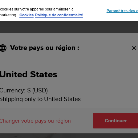
Inscrivez-vous à la newsletter et obtenez 5% de remise
| Retours faciles
cookies sur votre appareil pour améliorer la
Paramètres des c
e marketing.
Cookies
Politique de confidentialité
Votre pays ou région :
United States
Currency: $ (USD)
Shipping only to United States
Changer votre pays ou région
Continuer