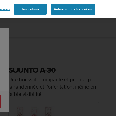
ookies
Tout refuser
Autoriser tous les cookies
SUUNTO A-30
Une boussole compacte et précise pour
la randonnée et l'orientation, même en
faible visibilité