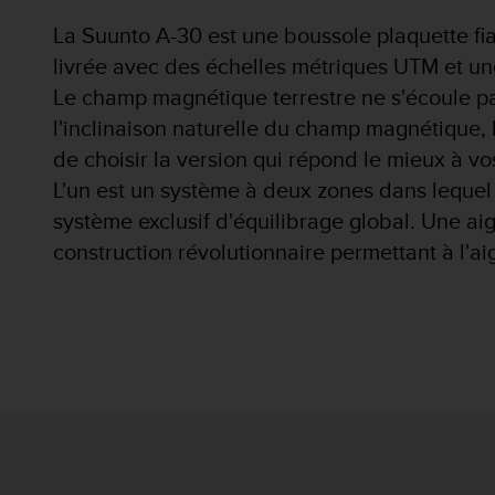
l
La Suunto A-30 est une boussole plaquette fia
i
t
livrée avec des échelles métriques UTM et u
y
Le champ magnétique terrestre ne s'écoule pa
G
u
l'inclinaison naturelle du champ magnétique, 
i
de choisir la version qui répond le mieux à vo
d
L'un est un système à deux zones dans lequel 
e
l
système exclusif d'équilibrage global. Une aig
i
construction révolutionnaire permettant à l'ai
n
e
s
,
W
C
A
G
)
2
.