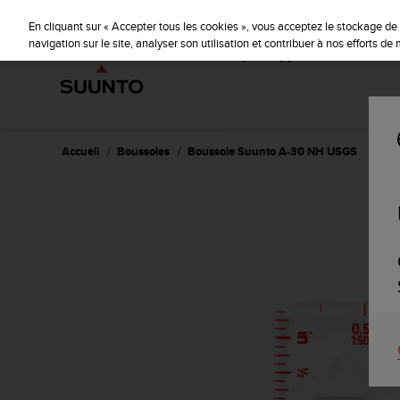
S
u
En cliquant sur « Accepter tous les cookies », vous acceptez le stockage de 
u
navigation sur le site, analyser son utilisation et contribuer à nos efforts d
n
t
o
s
'
e
Accueil
Boussoles
Boussole Suunto A-30 NH USGS
n
g
a
g
e
à
a
m
e
n
e
r
c