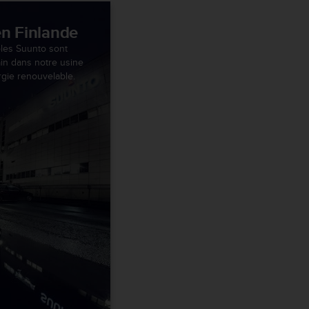
en Finlande
les Suunto sont
ain dans notre usine
gie renouvelable.