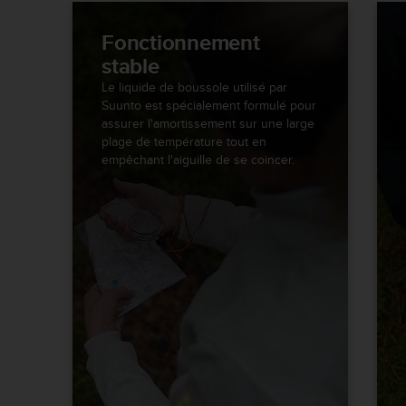
0
a
Fonctionnement
i
n
stable
s
Le liquide de boussole utilisé par
i
Suunto est spécialement formulé pour
q
assurer l'amortissement sur une large
u
plage de température tout en
'
empêchant l'aiguille de se coincer.
à
a
s
s
u
r
e
r
s
a
c
o
n
f