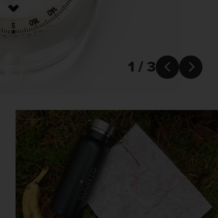
1 / 3

