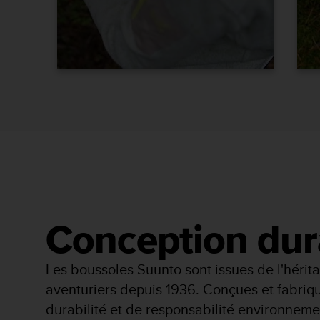
o
r
m
i
t
é
a
u
x
a
u
t
r
e
s
n
Conception dura
o
r
Les boussoles Suunto sont issues de l'héritag
m
e
aventuriers depuis 1936. Conçues et fabriq
s
durabilité et de responsabilité environnem
d