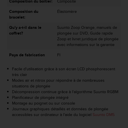
Composition du boîtier:
Composite
o
r
Composition du
Élastomère
m
bracelet:
i
t
Qu'y a-t-il dans le
Suunto Zoop Orange, manuels de
é
coffret?
plongée sur DVD, Guide rapide
a
Zoop et livret juridique de plongée
u
avec informations sur la garantie
x
Pays de fabrication
FI
a
u
t
Facile d'utilisation grâce à son écran LCD phosphorescent
r
très clair
e
Modes air et nitrox pour répondre à de nombreuses
s
situations de plongée
n
Décompression continue grâce à l'algorithme Suunto RGBM
o
Planificateur de plongée intégré
r
Montage au poignet ou sur console
m
Journaux graphiques détaillés et données de plongée
e
accessibles sur ordinateur à l'aide du logiciel
Suunto DM5
s
d