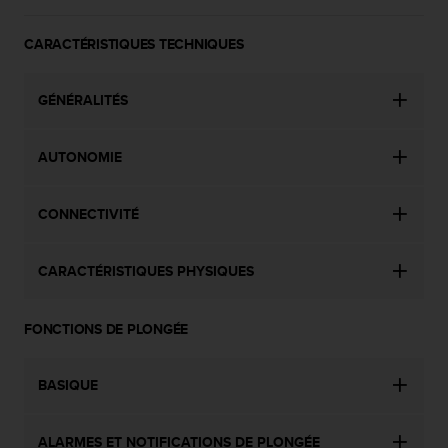
'
a
CARACTÉRISTIQUES TECHNIQUES
c
c
e
GÉNÉRALITÉS
s
s
i
AUTONOMIE
b
i
l
CONNECTIVITÉ
i
t
é
CARACTÉRISTIQUES PHYSIQUES
.
A
d
FONCTIONS DE PLONGÉE
r
e
s
BASIQUE
s
e
ALARMES ET NOTIFICATIONS DE PLONGÉE
z