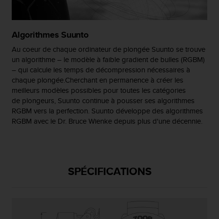
l
i
t
Algorithmes Suunto
y
G
Au coeur de chaque ordinateur de plongée Suunto se trouve
u
un algorithme – le modèle à faible gradient de bulles (RGBM)
i
– qui calcule les temps de décompression nécessaires à
d
chaque plongée.Cherchant en permanence à créer les
e
meilleurs modèles possibles pour toutes les catégories
l
de plongeurs, Suunto continue à pousser ses algorithmes
i
RGBM vers la perfection. Suunto développe des algorithmes
n
RGBM avec le Dr. Bruce Wienke depuis plus d'une décennie.
e
s
,
W
C
SPÉCIFICATIONS
A
G
)
2
.