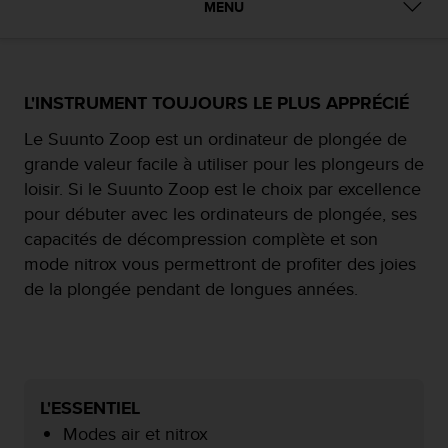
e
MENU
s
i
t
e
L'INSTRUMENT TOUJOURS LE PLUS APPRÉCIÉ
W
e
Le Suunto Zoop est un ordinateur de plongée de
b
a
grande valeur facile à utiliser pour les plongeurs de
u
loisir. Si le Suunto Zoop est le choix par excellence
n
pour débuter avec les ordinateurs de plongée, ses
i
capacités de décompression complète et son
v
e
mode nitrox vous permettront de profiter des joies
a
de la plongée pendant de longues années.
u
A
A
d
e
c
L'ESSENTIEL
o
Modes air et nitrox
n