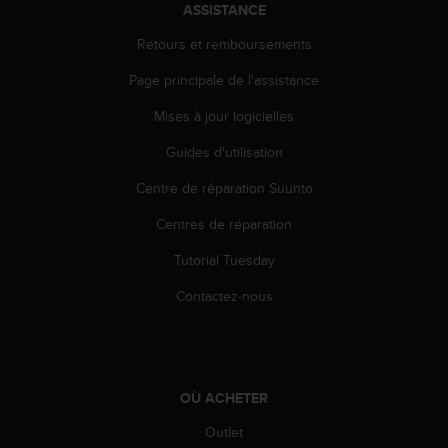
s
ASSISTANCE
p
Retours et remboursements
o
u
Page principale de l'assistance
r
a
Mises à jour logicielles
c
c
Guides d'utilisation
é
d
Centre de réparation Suunto
e
Centres de réparation
r
a
Tutorial Tuesday
u
x
Contactez-nous
i
n
f
o
r
OÙ ACHETER
m
a
Outlet
t