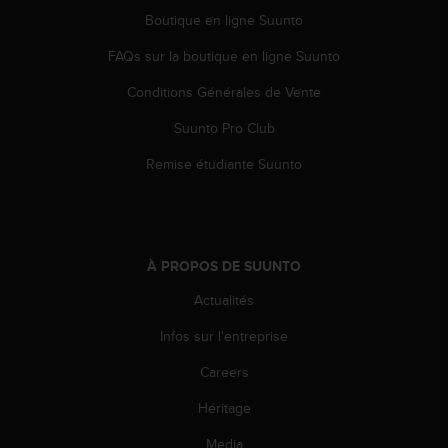
i
Boutique en ligne Suunto
o
FAQs sur la boutique en ligne Suunto
n
s
Conditions Générales de Vente
d
e
Suunto Pro Club
c
e
Remise étudiante Suunto
s
i
t
e
W
À PROPOS DE SUUNTO
e
b
Actualités
.
Infos sur l'entreprise
Careers
Héritage
Media