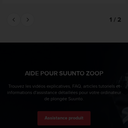
0
9
0
0
1 / 2
(
a
p
p
e
l
g
r
a
AIDE POUR SUUNTO ZOOP
t
u
Trouvez les vidéos explicatives, FAQ, articles tutoriels et
i
t
informations d'assistance détaillées pour votre ordinateur
)
de plongée Suunto.
s
i
v
Assistance produit
o
u