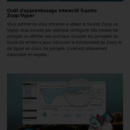
a
c
Outil d'apprentissage interactif Suunto
c
Zoop/Vyper
e
Vous permet de vous entraîner à utiliser le Suunto Zoop ou
s
Vyper, vous pouvez par exemple configurer des modes de
s
plongée ou afficher des journaux. Essayez les plongées en
i
mode Air et Nitrox pour découvrir le fonctionnent de Zoop et
b
i
de Vyper en cours de plongée. L'outil est uniquement
l
disponible en anglais.
i
t
é
d
u
c
o
n
t
e
n
u
W