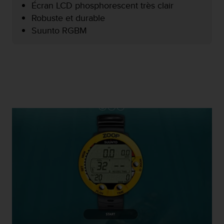
Écran LCD phosphorescent très clair
f
o
Robuste et durable
r
Suunto RGBM
m
i
t
é
a
u
x
d
i
r
e
c
t
i
v
e
s
d
'