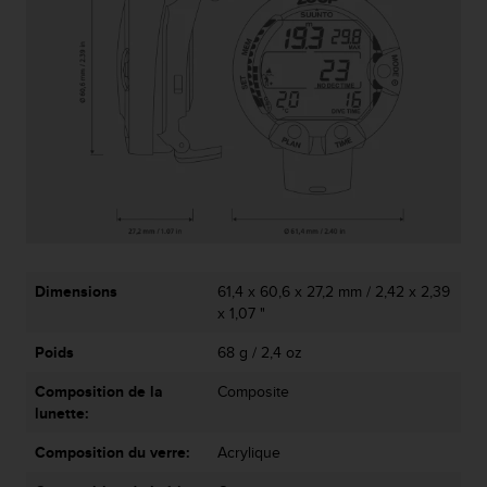
0
a
i
n
s
i
q
u
'
à
a
s
s
u
Dimensions
61,4 x 60,6 x 27,2 mm / 2,42 x 2,39
r
x 1,07 "
e
r
Poids
68 g / 2,4 oz
s
Composition de la
Composite
a
lunette:
c
o
Composition du verre:
Acrylique
n
f