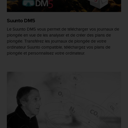
e
b
(
Suunto DM5
W
e
Le Suunto DM5 vous permet de télécharger vos journaux de
b
plongée en vue de les analyser et de créer des plans de
C
plongée. Transférez les journaux de plongée de votre
o
ordinateur Suunto compatible, téléchargez vos plans de
n
plongée et personnalisez votre ordinateur.
t
e
n
t
A
c
c
e
s
s
i
b
i