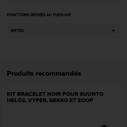
-
v
FONCTIONS DÉDIÉES AU PLEIN AIR
o
u
s
MÉTÉO
a
u
S
e
r
v
i
Produits recommandés
c
e
c
l
KIT BRACELET NOIR POUR SUUNTO
i
HELO2, VYPER, GEKKO ET ZOOP
e
n
t
s
a