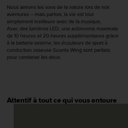
l
Nous aimons les sons de la nature lors de nos
i
aventures – mais parfois, la vie est tout
t
y
simplement meilleure avec de la musique.
G
Avec des lumières LED, une autonomie maximale
u
de 10 heures et 20 heures supplémentaires grâce
i
à la batterie externe, les écouteurs de sport à
d
e
conduction osseuse Suunto Wing sont parfaits
l
pour combiner les deux.
i
n
e
s
,
W
C
Attentif à tout ce qui vous entoure
A
G
)
2
.