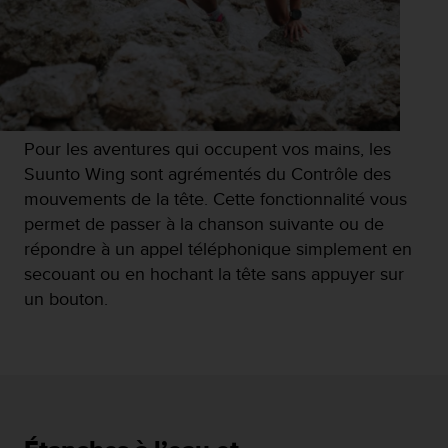
s
r
e
n
c
o
n
Pour les aventures qui occupent vos mains, les
t
Suunto Wing sont agrémentés du Contrôle des
r
e
mouvements de la tête. Cette fonctionnalité vous
z
permet de passer à la chanson suivante ou de
d
répondre à un appel téléphonique simplement en
e
secouant ou en hochant la tête sans appuyer sur
s
p
un bouton.
r
o
b
l
è
m
e