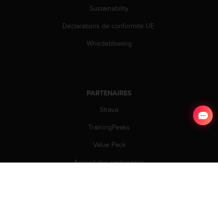
Sustainability
Déclarations de conformité UE
Whistleblowing
PARTENAIRES
Strava
TrainingPeaks
Value Pack
Accueil des partenaires
Partenaires