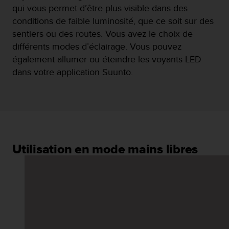
u
qui vous permet d’être plus visible dans des
x
conditions de faible luminosité, que ce soit sur des
É
sentiers ou des routes. Vous avez le choix de
t
différents modes d’éclairage. Vous pouvez
a
t
également allumer ou éteindre les voyants LED
s
dans votre application Suunto.
-
U
n
i
s
a
u
Utilisation en mode mains libres
+
1
8
5
5
2
5
8