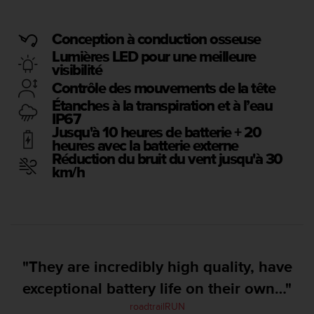
e
s
i
Conception à conduction osseuse
t
Lumières LED pour une meilleure
e
visibilité
W
e
Contrôle des mouvements de la tête
b
Étanches à la transpiration et à l’eau
a
IP67
u
Jusqu'à 10 heures de batterie + 20
n
heures avec la batterie externe
i
Réduction du bruit du vent jusqu'à 30
v
km/h
e
a
u
A
A
d
"They are incredibly high quality, have
e
c
exceptional battery life on their own…"
o
roadtrailRUN
n