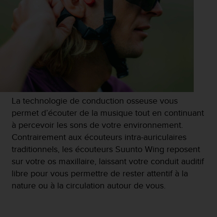
o
r
m
i
t
é
a
u
x
a
La technologie de conduction osseuse vous
u
permet d’écouter de la musique tout en continuant
t
r
à percevoir les sons de votre environnement.
e
Contrairement aux écouteurs intra-auriculaires
s
traditionnels, les écouteurs Suunto Wing reposent
n
sur votre os maxillaire, laissant votre conduit auditif
o
r
libre pour vous permettre de rester attentif à la
m
nature ou à la circulation autour de vous.
e
s
d