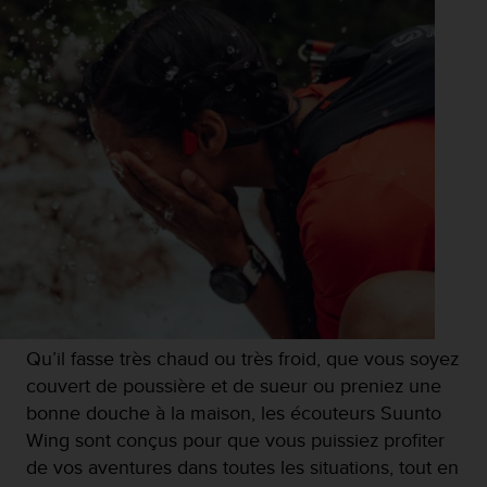
i
o
n
s
d
e
c
e
s
i
t
e
W
e
b
.
Qu’il fasse très chaud ou très froid, que vous soyez
couvert de poussière et de sueur ou preniez une
bonne douche à la maison, les écouteurs Suunto
Wing sont conçus pour que vous puissiez profiter
de vos aventures dans toutes les situations, tout en