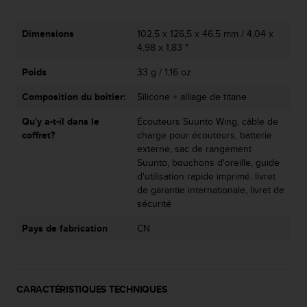
Dimensions
102,5 x 126,5 x 46,5 mm / 4,04 x
4,98 x 1,83 "
Poids
33 g / 1,16 oz
Composition du boîtier:
Silicone + alliage de titane
Qu'y a-t-il dans le
Écouteurs Suunto Wing, câble de
coffret?
charge pour écouteurs, batterie
externe, sac de rangement
Suunto, bouchons d'oreille, guide
d'utilisation rapide imprimé, livret
de garantie internationale, livret de
sécurité
Pays de fabrication
CN
CARACTÉRISTIQUES TECHNIQUES