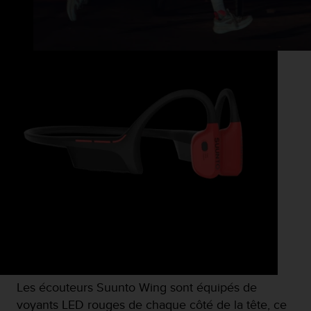
-
v
o
u
s
a
u
S
e
r
v
i
c
e
c
l
i
e
n
t
Les écouteurs Suunto Wing sont équipés de
s
voyants LED rouges de chaque côté de la tête, ce
a