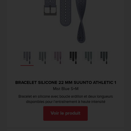
s
p
o
u
r
a
c
c
é
d
e
r
a
u
BRACELET SILICONE 22 MM SUUNTO ATHLETIC 1
x
Mist Blue S+M
i
n
Bracelet en silicone avec boucle ardillon et deux longueurs
f
disponibles pour l'entraînement à haute intensité
o
r
Voir le produit
m
a
t