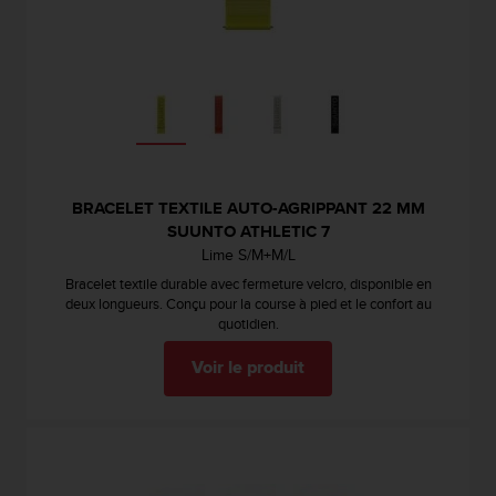
l
i
t
y
G
u
i
d
e
BRACELET TEXTILE AUTO-AGRIPPANT 22 MM
l
SUUNTO ATHLETIC 7
i
n
Lime S/M+M/L
e
Bracelet textile durable avec fermeture velcro, disponible en
s
deux longueurs. Conçu pour la course à pied et le confort au
,
quotidien.
W
C
Voir le produit
A
G
)
2
.