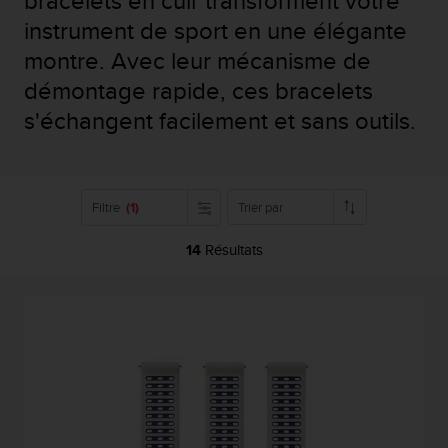
bracelets en cuir transforment votre
e
s
instrument de sport en une élégante
i
montre. Avec leur mécanisme de
t
e
démontage rapide, ces bracelets
W
s'échangent facilement et sans outils.
e
b
a
u
n
Filtre
(1)
Trier par
i
v
14
Résultats
e
a
u
A
A
d
e
c
o
n