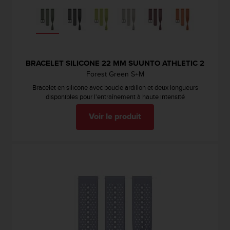
s
r
e
n
c
o
BRACELET SILICONE 22 MM SUUNTO ATHLETIC 2
n
Forest Green S+M
t
Bracelet en silicone avec boucle ardillon et deux longueurs
r
disponibles pour l'entraînement à haute intensité
e
z
Voir le produit
d
e
s
p
r
o
b
l
è
m
e