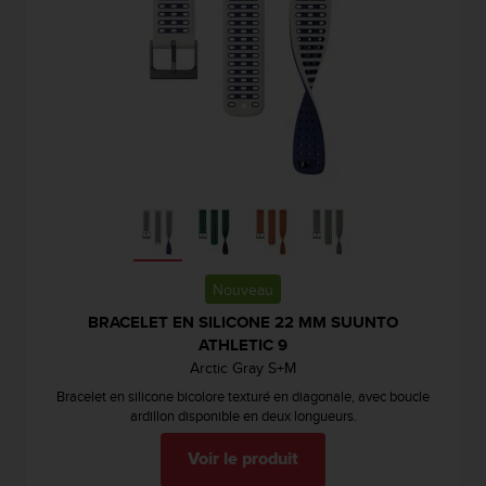
f
o
r
m
i
t
é
a
u
x
d
i
r
Nouveau
e
c
BRACELET EN SILICONE 22 MM SUUNTO
t
ATHLETIC 9
i
Arctic Gray S+M
v
Bracelet en silicone bicolore texturé en diagonale, avec boucle
e
ardillon disponible en deux longueurs.
s
d
Voir le produit
'