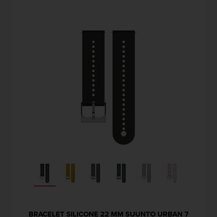
i
o
n
s
d
e
c
e
s
i
t
e
W
e
b
.
BRACELET SILICONE 22 MM SUUNTO URBAN 7