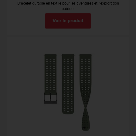
0
Bracelet durable en textile pour les aventures et l'exploration
9
outdoor
0
0
Voir le produit
(
a
p
p
e
l
g
r
a
t
u
i
t
)
s
i
v
o
u