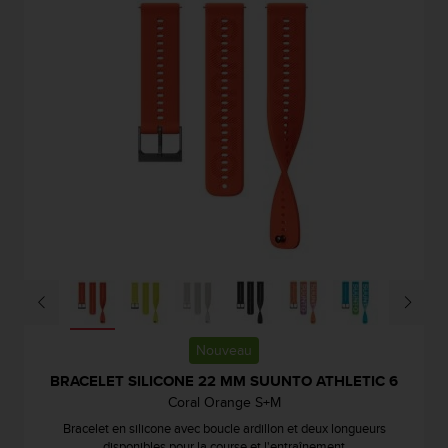
0
a
i
n
s
i
q
u
'
à
a
s
s
u
r
e
r
s
Nouveau
a
BRACELET SILICONE 22 MM SUUNTO ATHLETIC 6
c
o
Coral Orange S+M
n
Bracelet en silicone avec boucle ardillon et deux longueurs
f
disponibles pour la course et l'entraînement