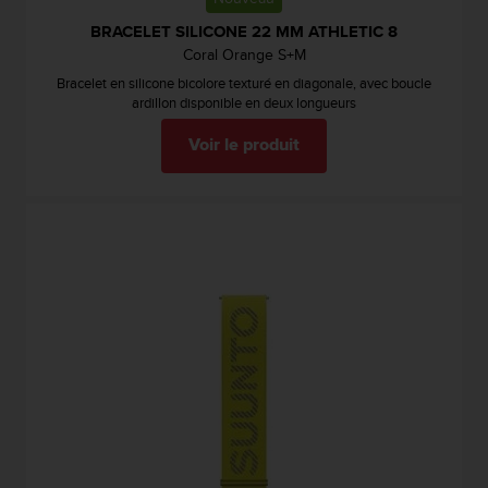
e
BRACELET SILICONE 22 MM ATHLETIC 8
b
Coral Orange S+M
(
Bracelet en silicone bicolore texturé en diagonale, avec boucle
W
ardillon disponible en deux longueurs
e
b
Voir le produit
C
o
n
t
e
n
t
A
c
c
e
s
s
i
b
i