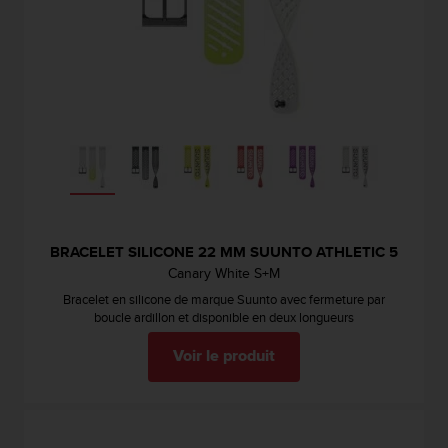
-
v
o
u
s
a
u
S
e
r
v
i
BRACELET SILICONE 22 MM SUUNTO ATHLETIC 5
c
Canary White S+M​
e
c
Bracelet en silicone de marque Suunto avec fermeture par
l
boucle ardillon et disponible en deux longueurs
i
Voir le produit
e
n
t
s
a