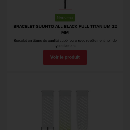
'
a
c
Nouveau
c
e
BRACELET SUUNTO ALL BLACK FULL TITANIUM 22
s
MM
s
Bracelet en titane de qualité supérieure avec revêtement noir de
i
type diamant
b
i
Voir le produit
l
i
t
é
.
A
d
r
e
s
s
e
z