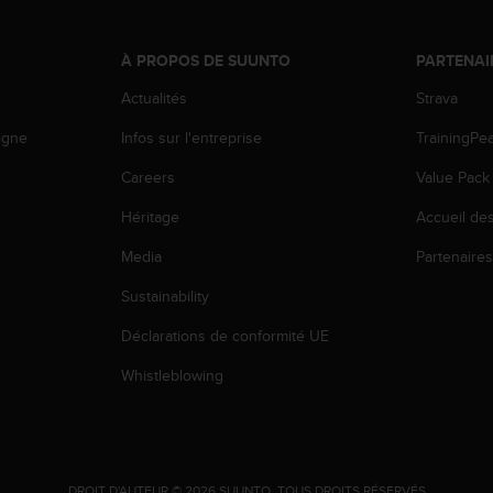
À PROPOS DE SUUNTO
PARTENAI
Actualités
Strava
igne
Infos sur l'entreprise
TrainingPe
Careers
Value Pack
Héritage
Accueil de
Media
Partenaire
Sustainability
Déclarations de conformité UE
Whistleblowing
.
DROIT D'AUTEUR © 2026 SUUNTO.
TOUS DROITS RÉSERVÉS.