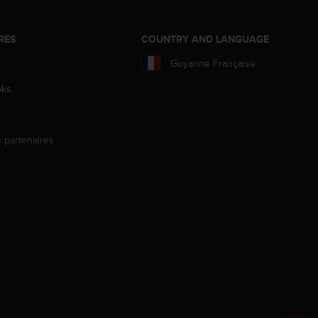
RES
COUNTRY AND LANGUAGE
Guyanne Française
aks
s partenaires
s