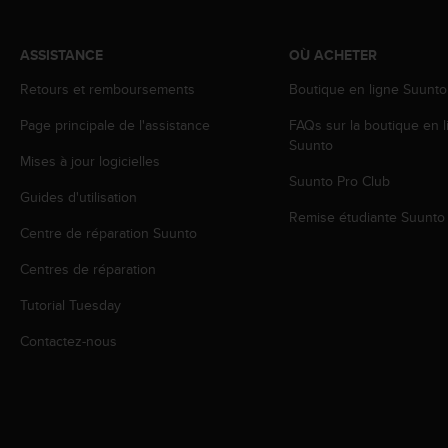
l
i
t
ASSISTANCE
OÙ ACHETER
y
Retours et remboursements
Boutique en ligne Suunto
G
u
Page principale de l'assistance
FAQs sur la boutique en l
i
Suunto
d
Mises à jour logicielles
e
Suunto Pro Club
l
Guides d'utilisation
i
Remise étudiante Suunto
n
Centre de réparation Suunto
e
Centres de réparation
s
,
Tutorial Tuesday
W
C
Contactez-nous
A
G
)
2
.