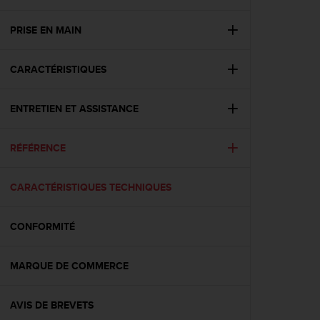
e
s
i
PRISE EN MAIN
t
e
CARACTÉRISTIQUES
W
e
b
ENTRETIEN ET ASSISTANCE
a
u
n
RÉFÉRENCE
i
v
e
CARACTÉRISTIQUES TECHNIQUES
a
u
CONFORMITÉ
A
A
d
MARQUE DE COMMERCE
e
c
o
AVIS DE BREVETS
n