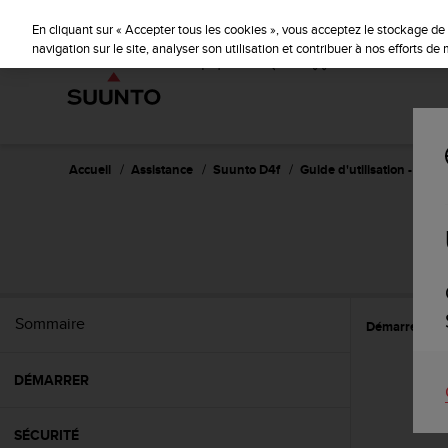
S
u
En cliquant sur « Accepter tous les cookies », vous acceptez le stockage de 
u
navigation sur le site, analyser son utilisation et contribuer à nos efforts d
n
t
o
s
'
e
Accueil
Assistance
Suunto D4f
Guide d'utilisation -
n
g
a
g
e
à
a
Sommaire
Démarrer
R
m
e
n
DÉMARRER
e
r
c
SÉCURITÉ