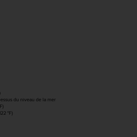
)
-dessus du niveau de la mer
F)
122 °F)