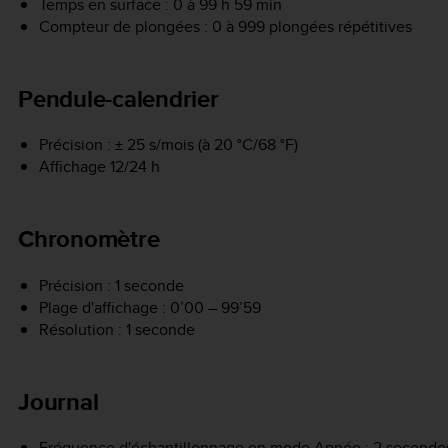
Temps en surface : 0 à 99 h 59 min
Compteur de plongées : 0 à 999 plongées répétitives
Pendule-calendrier
Précision : ± 25 s/mois (à 20 °C/68 °F)
Affichage 12/24 h
Chronomètre
Précision : 1 seconde
Plage d'affichage : 0’00 – 99’59
Résolution : 1 seconde
Journal
Fréquence d'échantillonnage en mode Apnée : 2 secondes