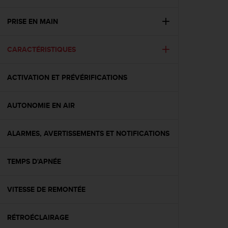
e
s
i
PRISE EN MAIN
t
e
CARACTÉRISTIQUES
W
e
b
ACTIVATION ET PRÉVÉRIFICATIONS
a
u
n
AUTONOMIE EN AIR
i
v
e
ALARMES, AVERTISSEMENTS ET NOTIFICATIONS
a
u
TEMPS D'APNÉE
A
A
d
VITESSE DE REMONTÉE
e
c
o
RÉTROÉCLAIRAGE
n