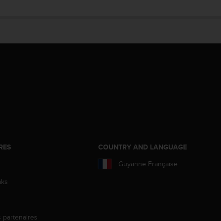
RES
COUNTRY AND LANGUAGE
Guyanne Française
aks
s partenaires