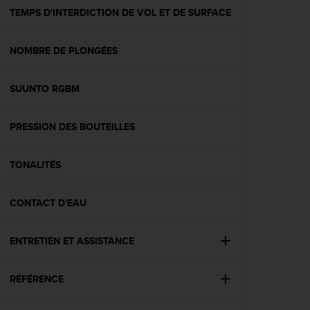
e
TEMPS D'INTERDICTION DE VOL ET DE SURFACE
b
(
NOMBRE DE PLONGÉES
W
e
b
SUUNTO RGBM
C
o
n
PRESSION DES BOUTEILLES
t
e
n
TONALITÉS
t
A
CONTACT D'EAU
c
c
e
ENTRETIEN ET ASSISTANCE
s
s
i
RÉFÉRENCE
b
i