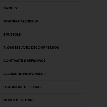
f
o
SIGNETS
r
m
MONTRE-CALENDRIER
i
t
é
BOUSSOLE
a
u
x
PLONGÉES AVEC DÉCOMPRESSION
d
i
r
CONTRASTE D'AFFICHAGE
e
c
ALARME DE PROFONDEUR
t
i
v
HISTORIQUE DE PLONGÉE
e
s
d
MODES DE PLONGÉE
'