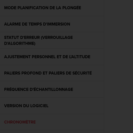
a
c
MODE PLANIFICATION DE LA PLONGÉE
c
e
ALARME DE TEMPS D'IMMERSION
s
s
i
STATUT D'ERREUR (VERROUILLAGE
b
D'ALGORITHME)
i
l
AJUSTEMENT PERSONNEL ET DE L'ALTITUDE
i
t
é
PALIERS PROFOND ET PALIERS DE SÉCURITÉ
d
u
FRÉQUENCE D'ÉCHANTILLONNAGE
c
o
n
VERSION DU LOGICIEL
t
e
n
CHRONOMÈTRE
u
W