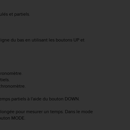
és et partiels.
 ligne du bas en utilisant les boutons
UP
et
hronomètre.
iels.
e chronomètre.
temps partiels à l'aide du bouton
DOWN
.
 plongée pour mesurer un temps. Dans le mode
bouton
MODE
.