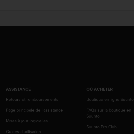
l
i
t
y
G
u
i
d
e
l
i
n
e
s
,
ASSISTANCE
OÙ ACHETER
W
C
Retours et remboursements
Boutique en ligne Suunto
A
Page principale de l'assistance
FAQs sur la boutique en l
G
Suunto
)
Mises à jour logicielles
2
Suunto Pro Club
.
Guides d'utilisation