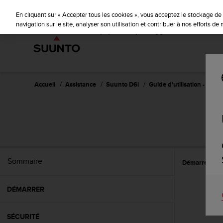
S
u
En cliquant sur « Accepter tous les cookies », vous acceptez le stockage de 
u
navigation sur le site, analyser son utilisation et contribuer à nos efforts d
n
t
o
s
'
e
Accueil
Assistance
Suunto D6i
Guide d'utilisation -
n
g
a
g
e
à
a
Sommaire
Démarrer
C
m
e
n
DÉMARRER
e
r
c
SÉCURITÉ