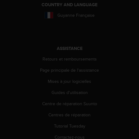
a
COUNTRY AND LANGUAGE
c
c
Guyanne Française
e
s
s
i
b
ASSISTANCE
i
l
Retours et remboursements
i
t
Page principale de l'assistance
é
Mises à jour logicielles
d
u
Guides d'utilisation
c
o
Centre de réparation Suunto
n
t
Centres de réparation
e
n
Tutorial Tuesday
u
Contactez-nous
W