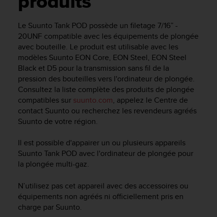
produits
e
s
i
Le
Suunto Tank POD
possède un filetage 7/16” -
t
20UNF compatible avec les équipements de plongée
e
avec bouteille. Le produit est utilisable avec les
W
modèles Suunto EON Core, EON Steel, EON Steel
e
Black et D5 pour la transmission sans fil de la
b
a
pression des bouteilles vers l'ordinateur de plongée.
u
Consultez la liste complète des produits de plongée
n
compatibles sur
suunto.com
, appelez le Centre de
i
contact Suunto ou recherchez les revendeurs agréés
v
Suunto de votre région.
e
a
Il est possible d'appairer un ou plusieurs appareils
u
Suunto Tank POD
avec l'ordinateur de plongée pour
A
la plongée multi-gaz.
A
d
e
N’utilisez pas cet appareil avec des accessoires ou
c
équipements non agréés ni officiellement pris en
o
charge par Suunto.
n