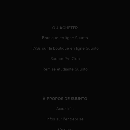
e
b
(
W
OÙ ACHETER
e
b
Boutique en ligne Suunto
C
o
FAQs sur la boutique en ligne Suunto
n
t
Suunto Pro Club
e
n
Remise étudiante Suunto
t
A
c
c
e
À PROPOS DE SUUNTO
s
Actualités
s
i
Infos sur l'entreprise
b
i
Careers