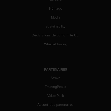
l
i
Héritage
t
y
Media
G
Sustainability
u
i
Déclarations de conformité UE
d
e
Whistleblowing
l
i
n
e
s
PARTENAIRES
,
W
Strava
C
A
TrainingPeaks
G
Value Pack
)
2
Accueil des partenaires
.