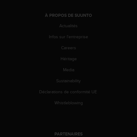
0
a
i
À PROPOS DE SUUNTO
n
s
Actualités
i
Infos sur l'entreprise
q
u
Careers
'
à
Héritage
a
s
Media
s
u
Sustainability
r
Déclarations de conformité UE
e
r
Whistleblowing
s
a
c
o
n
PARTENAIRES
f