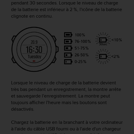
pendant 30 secondes. Lorsque le niveau de charge
f
de la batterie est inférieur à 2 %, l'icône de la batterie
o
clignote en continu.
r
m
i
t
é
a
u
x
d
i
r
e
Lorsque le niveau de charge de la batterie devient
c
très bas pendant un enregistrement, la montre arrête
t
et sauvegarde l'enregistrement. La montre peut
i
toujours afficher l'heure mais les boutons sont
v
désactivés.
e
s
Chargez la batterie en la branchant à votre ordinateur
d
à l'aide du câble USB fourni ou à l'aide d'un chargeur
'