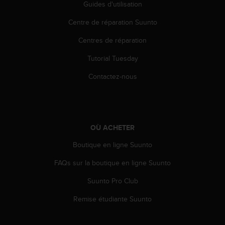
Guides d'utilisation
l
i
Centre de réparation Suunto
t
y
Centres de réparation
G
u
Tutorial Tuesday
i
d
Contactez-nous
e
l
i
n
e
OÙ ACHETER
s
Boutique en ligne Suunto
,
W
FAQs sur la boutique en ligne Suunto
C
A
Suunto Pro Club
G
)
Remise étudiante Suunto
2
.