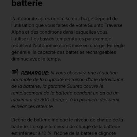
e
batterie
s
i
L'autonomie après une mise en charge dépend de
t
l'utilisation que vous faites de votre
Suunto Traverse
e
W
Alpha
et des conditions dans lesquelles vous
e
l'utilisez. Les basses températures par exemple
b
réduisent l'autonomie après mise en charge. En règle
a
générale, la capacité des batteries rechargeables
u
diminue avec le temps.
n
i
Si vous observez une réduction
REMARQUE:
v
anormale de la capacité en raison d'une défaillance
e
de la batterie, la garantie Suunto couvre le
a
u
remplacement de la batterie pendant un an ou un
A
maximum de 300 charges, à la première des deux
A
échéances atteinte.
d
e
L'icône de batterie indique le niveau de charge de la
c
batterie. Lorsque le niveau de charge de la batterie
o
est inférieur à 10 %, l'icône de la batterie clignote
n