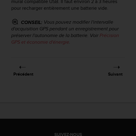
mural compatible USB. Il faut environ 2 à 3 heures
a
c
pour recharger entièrement une batterie vide.
c
e
Vous pouvez modifier l'intervalle
CONSEIL:
s
d'acquisition GPS pendant un enregistrement pour
s
préserver l'autonomie de la batterie. Voir
Précision
i
GPS et économie d'énergie
.
b
i
l
i
t
Précédent
Suivant
é
d
u
c
o
n
t
e
n
u
SUIVEZ-NOUS
W