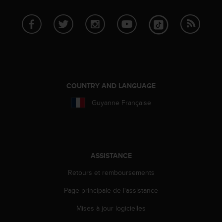
e
b
(
W
e
b
C
o
COUNTRY AND LANGUAGE
n
t
Guyanne Française
e
n
t
A
c
ASSISTANCE
c
e
Retours et remboursements
s
s
Page principale de l'assistance
i
b
Mises à jour logicielles
i