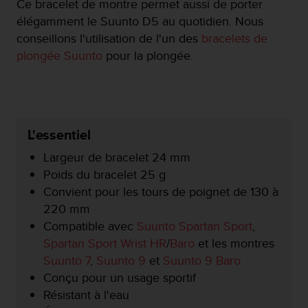
Ce bracelet de montre permet aussi de porter
a
c
élégamment le Suunto D5 au quotidien. Nous
c
conseillons l'utilisation de l'un des
bracelets de
e
plongée Suunto
pour la plongée.
s
s
i
b
i
l
L'essentiel
i
t
Largeur de bracelet 24 mm
é
Poids du bracelet 25 g
d
Convient pour les tours de poignet de 130 à
u
220 mm
c
o
Compatible avec
Suunto Spartan Sport
,
n
Spartan Sport Wrist HR
/
Baro
et les montres
t
Suunto 7
,
Suunto 9
et
Suunto 9 Baro
e
Conçu pour un usage sportif
n
u
Résistant à l'eau
W