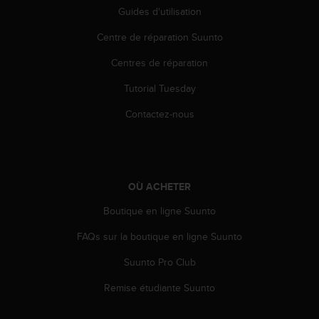
'
Guides d'utilisation
a
c
Centre de réparation Suunto
c
e
Centres de réparation
s
Tutorial Tuesday
s
i
Contactez-nous
b
i
l
i
t
OÙ ACHETER
é
.
Boutique en ligne Suunto
A
d
FAQs sur la boutique en ligne Suunto
r
e
Suunto Pro Club
s
Remise étudiante Suunto
s
e
z