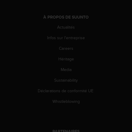
-
v
o
À PROPOS DE SUUNTO
u
Actualités
s
a
Infos sur l'entreprise
u
S
Careers
e
r
Héritage
v
Media
i
c
Sustainability
e
c
Déclarations de conformité UE
l
i
Whistleblowing
e
n
t
s
a
PARTENAIRES