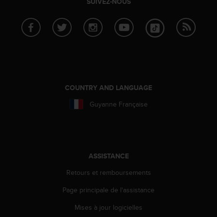
SUIVEZ-NOUS
o
r
m
i
t
é
a
u
x
COUNTRY AND LANGUAGE
a
u
Guyanne Française
t
r
e
s
n
ASSISTANCE
o
r
Retours et remboursements
m
Page principale de l'assistance
e
s
Mises à jour logicielles
d