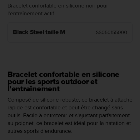
f
Bracelet confortable en silicone noir pour
o
l'entraînement actif
r
m
i
Black Steel taille M
SS050155000
t
é
a
u
x
d
i
Bracelet confortable en silicone
r
pour les sports outdoor et
e
l'entraînement
c
t
Composé de silicone robuste, ce bracelet à attache
i
rapide est confortable et peut être changé sans
v
outils. Facile à entretenir et s'ajustant parfaitement
e
au poignet, ce bracelet est idéal pour la natation et
s
d
autres sports d'endurance.
'