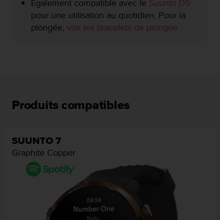
Également compatible avec le
Suunto D5
e
pour une utilisation au quotidien. Pour la
b
plongée,
voir les bracelets de plongée
(
W
e
b
C
o
n
t
Produits compatibles
e
n
t
A
SUUNTO 7
c
Graphite Copper
c
e
s
s
i
b
i