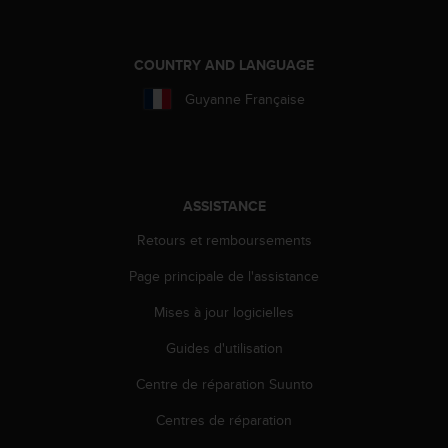
-
v
o
COUNTRY AND LANGUAGE
u
s
Guyanne Française
a
u
S
e
r
ASSISTANCE
v
i
Retours et remboursements
c
Page principale de l'assistance
e
c
Mises à jour logicielles
l
i
Guides d'utilisation
e
n
Centre de réparation Suunto
t
s
Centres de réparation
a