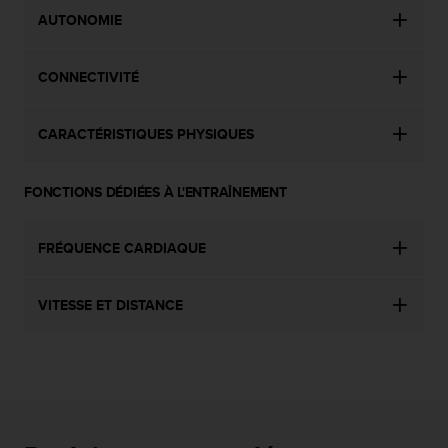
l
AUTONOMIE
i
t
y
CONNECTIVITÉ
G
u
i
CARACTÉRISTIQUES PHYSIQUES
d
e
l
FONCTIONS DÉDIÉES À L'ENTRAÎNEMENT
i
n
FRÉQUENCE CARDIAQUE
e
s
,
VITESSE ET DISTANCE
W
C
A
G
)
2
.