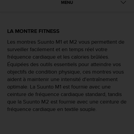
e
MENU
s
i
t
e
W
LA MONTRE FITNESS
e
Les montres Suunto M1 et M2 vous permettent de
b
a
surveiller facilement et en temps réel votre
u
fréquence cardiaque et les calories brûlées.
n
Équipées des outils essentiels pour atteindre vos
i
objectifs de condition physique, ces montres vous
v
e
aident à maintenir une intensité d'entraînement
a
optimale. La Suunto M1 est fournie avec une
u
ceinture de fréquence cardiaque standard, tandis
A
que la Suunto M2 est fournie avec une ceinture de
A
d
fréquence cardiaque en textile souple.
e
c
o
n