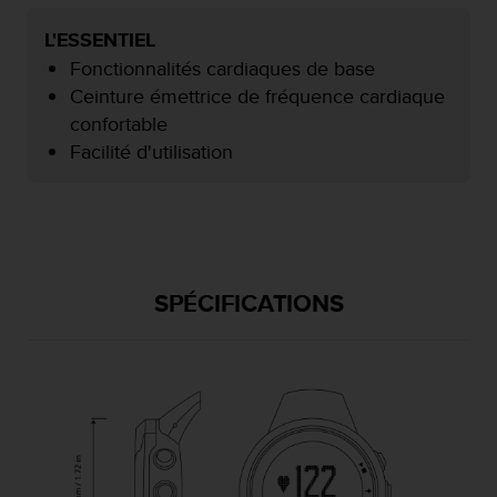
f
o
L'ESSENTIEL
r
Fonctionnalités cardiaques de base
m
Ceinture émettrice de fréquence cardiaque
i
confortable
t
é
Facilité d'utilisation
a
u
x
d
i
r
SPÉCIFICATIONS
e
c
t
i
v
e
s
d
'