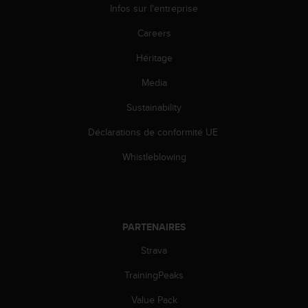
0
Infos sur l'entreprise
9
0
Careers
0
(
Héritage
a
Media
p
p
Sustainability
e
l
Déclarations de conformité UE
g
r
Whistleblowing
a
t
u
i
t
PARTENAIRES
)
s
Strava
i
TrainingPeaks
v
o
Value Pack
u