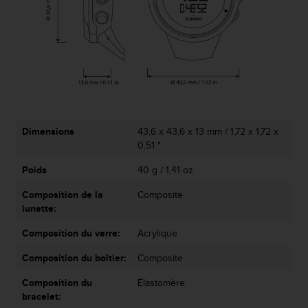
a
c
c
e
s
s
i
b
i
l
Dimensions
43,6 x 43,6 x 13 mm / 1,72 x 1,72 x
i
0,51 "
t
é
Poids
40 g / 1,41 oz
d
Composition de la
Composite
u
lunette:
c
o
Composition du verre:
Acrylique
n
t
Composition du boîtier:
Composite
e
n
Composition du
Élastomère
u
bracelet:
W