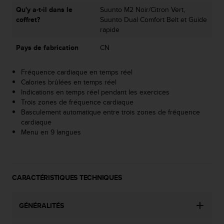
e
Qu'y a-t-il dans le
Suunto M2 Noir/Citron Vert,
b
coffret?
Suunto Dual Comfort Belt et Guide
(
rapide
W
Pays de fabrication
CN
e
b
C
Fréquence cardiaque en temps réel
o
Calories brûlées en temps réel
n
Indications en temps réel pendant les exercices
t
Trois zones de fréquence cardiaque
e
Basculement automatique entre trois zones de fréquence
n
cardiaque
t
Menu en 9 langues
A
c
c
e
CARACTÉRISTIQUES TECHNIQUES
s
s
i
GÉNÉRALITÉS
b
i