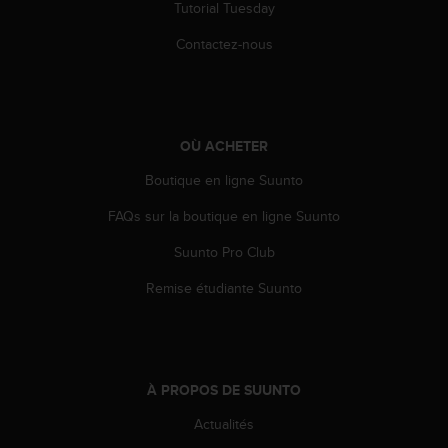
Tutorial Tuesday
u
x
Contactez-nous
É
t
a
t
s
OÙ ACHETER
-
U
Boutique en ligne Suunto
n
i
FAQs sur la boutique en ligne Suunto
s
a
Suunto Pro Club
u
Remise étudiante Suunto
+
1
8
5
5
2
À PROPOS DE SUUNTO
5
Actualités
8