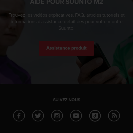
AIDE POUR SUUNTO M2
'
a
c
Trouvez les vidéos explicatives, FAQ, articles tutoriels et
c
informations d'assistance détaillées pour votre montre
e
Suunto.
s
s
i
Assistance produit
b
i
l
i
t
é
.
A
d
SUIVEZ-NOUS
r
e
s
s
e
z