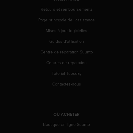
l
i
Retours et remboursements
t
Page principale de l'assistance
y
G
Mises à jour logicielles
u
i
Guides d'utilisation
d
e
Centre de réparation Suunto
l
i
Centres de réparation
n
Tutorial Tuesday
e
s
Contactez-nous
,
W
C
A
G
OÙ ACHETER
)
2
Boutique en ligne Suunto
.