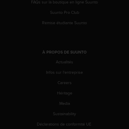
0
FAQs sur la boutique en ligne Suunto
a
i
Suunto Pro Club
n
Remise étudiante Suunto
s
i
q
u
'
à
À PROPOS DE SUUNTO
a
Actualités
s
s
Infos sur l'entreprise
u
r
Careers
e
r
Héritage
s
Media
a
c
Sustainability
o
n
Déclarations de conformité UE
f