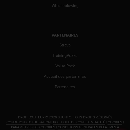
o
Whistleblowing
r
m
i
t
é
PARTENAIRES
a
u
Strava
x
TrainingPeaks
a
u
Value Pack
t
r
Accueil des partenaires
e
s
Partenaires
n
o
r
m
e
.
DROIT D'AUTEUR © 2026 SUUNTO.
TOUS DROITS RÉSERVÉS.
s
CONDITIONS D’UTILISATION
|
POLITIQUE DE CONFIDENTIALITÉ
|
COOKIES
|
d
PARAMÈTRES DES COOKIES
|
CONDITIONS GÉNÉRALES RELATIVES À