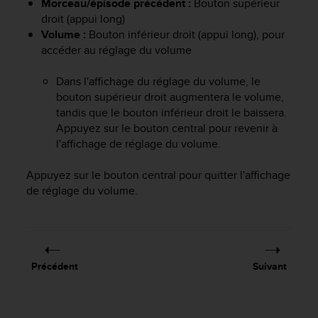
Morceau/épisode précédent :
Bouton supérieur
a
droit (appui long)
c
c
Volume :
Bouton inférieur droit (appui long), pour
e
accéder au réglage du volume
s
s
Dans l'affichage du réglage du volume, le
i
bouton supérieur droit augmentera le volume,
b
tandis que le bouton inférieur droit le baissera.
i
Appuyez sur le bouton central pour revenir à
l
l'affichage de réglage du volume.
i
t
é
Appuyez sur le bouton central pour quitter l'affichage
d
de réglage du volume.
u
c
o
n
t
Précédent
Suivant
e
n
u
W