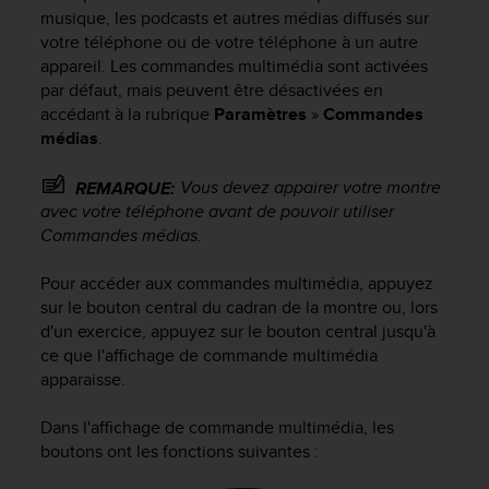
e
musique, les podcasts et autres médias diffusés sur
s
votre téléphone ou de votre téléphone à un autre
i
appareil. Les commandes multimédia sont activées
t
par défaut, mais peuvent être désactivées en
e
W
accédant à la rubrique
Paramètres
»
Commandes
e
médias
.
b
a
Vous devez appairer votre montre
REMARQUE:
u
avec votre téléphone avant de pouvoir utiliser
n
Commandes médias.
i
v
Pour accéder aux commandes multimédia, appuyez
e
sur le bouton central du cadran de la montre ou, lors
a
u
d'un exercice, appuyez sur le bouton central jusqu'à
A
ce que l'affichage de commande multimédia
A
apparaisse.
d
e
Dans l'affichage de commande multimédia, les
c
boutons ont les fonctions suivantes :
o
n