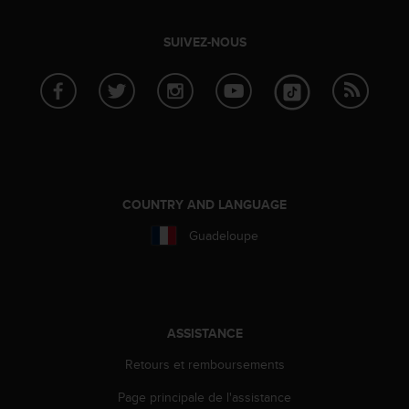
0
9
0
SUIVEZ-NOUS
0
(
a
p
p
e
l
g
r
COUNTRY AND LANGUAGE
a
Guadeloupe
t
u
i
t
)
s
ASSISTANCE
i
Retours et remboursements
v
o
Page principale de l'assistance
u