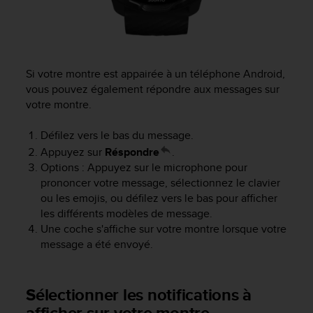
o
r
m
i
t
Si votre montre est appairée à un téléphone Android,
é
vous pouvez également répondre aux messages sur
a
votre montre.
u
x
Défilez vers le bas du message.
a
u
Appuyez sur
Réspondre
.
t
Options : Appuyez sur le microphone pour
r
prononcer votre message, sélectionnez le clavier
e
ou les emojis, ou défilez vers le bas pour afficher
s
les différents modèles de message.
n
Une coche s'affiche sur votre montre lorsque votre
o
message a été envoyé.
r
m
e
s
Sélectionner les notifications à
d
afficher sur votre montre