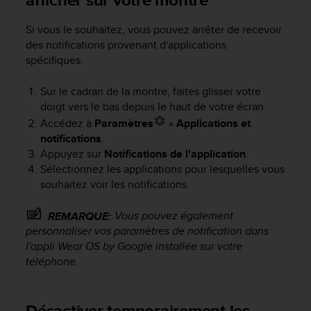
'
a
Si vous le souhaitez, vous pouvez arrêter de recevoir
c
des notifications provenant d'applications
c
e
spécifiques.
s
s
Sur le cadran de la montre, faites glisser votre
i
doigt vers le bas depuis le haut de votre écran.
b
Accédez à
Paramètres
»
Applications et
i
notifications
.
l
Appuyez sur
Notifications de l'application
.
i
Sélectionnez les applications pour lesquelles vous
t
souhaitez voir les notifications.
é
.
A
Vous pouvez également
REMARQUE:
d
personnaliser vos paramètres de notification dans
r
l'appli Wear OS by Google installée sur votre
e
téléphone.
s
s
e
Désactiver temporairement les
z