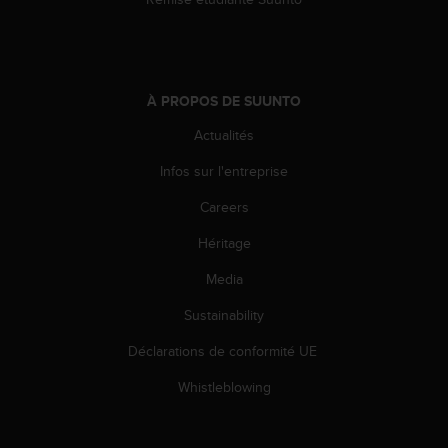
s
p
o
u
r
À PROPOS DE SUUNTO
a
c
Actualités
c
é
Infos sur l'entreprise
d
e
Careers
r
Héritage
a
u
Media
x
i
Sustainability
n
f
Déclarations de conformité UE
o
r
Whistleblowing
m
a
t