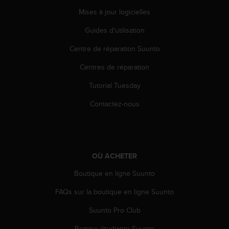
s
Mises à jour logicielles
r
e
Guides d'utilisation
n
c
Centre de réparation Suunto
o
Centres de réparation
n
t
Tutorial Tuesday
r
e
Contactez-nous
z
d
e
s
p
OÙ ACHETER
r
o
Boutique en ligne Suunto
b
l
FAQs sur la boutique en ligne Suunto
è
Suunto Pro Club
m
e
Remise étudiante Suunto