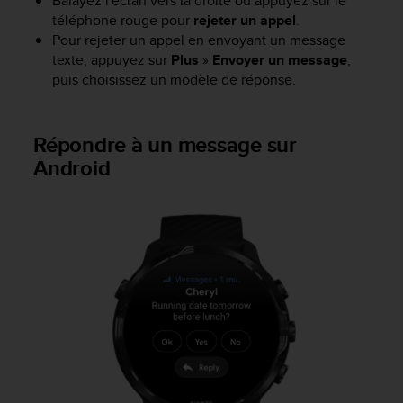
Balayez l'écran vers la droite ou appuyez sur le
0
a
téléphone rouge pour
rejeter un appel
.
i
Pour rejeter un appel en envoyant un message
n
texte, appuyez sur
Plus
»
Envoyer un message
,
s
puis choisissez un modèle de réponse.
i
q
u
Répondre à un message sur
'
Android
à
a
s
s
u
r
e
r
s
a
c
o
n
f