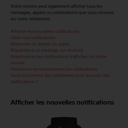
e
Votre montre peut également afficher tous les
s
i
messages, appels ou notifications que vous recevez
t
sur votre téléphone.
e
W
Afficher les nouvelles notifications
e
Gérer vos notifications
b
Répondre ou rejeter un appel
a
Répondre à un message sur Android
u
Sélectionner les notifications à afficher sur votre
n
montre
i
Désactiver temporairement les notifications
v
e
Vous rencontrez des problèmes pour recevoir des
a
notifications ?
u
A
A
Afficher les nouvelles notifications
d
e
c
o
n