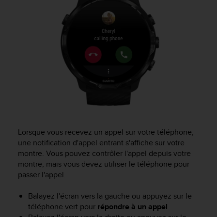
l
i
t
y
G
u
i
d
e
l
i
n
e
s
Lorsque vous recevez un appel sur votre téléphone,
,
une notification d'appel entrant s'affiche sur votre
W
montre. Vous pouvez contrôler l'appel depuis votre
C
montre, mais vous devez utiliser le téléphone pour
A
passer l'appel.
G
)
Balayez l'écran vers la gauche ou appuyez sur le
2
téléphone vert pour
répondre à un appel
.
.