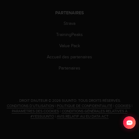
i
o
PARTENAIRES
n
Strava
s
d
TrainingPeaks
e
c
Value Pack
e
s
Accueil des partenaires
i
t
Partenaires
e
W
e
b
.
.
DROIT D'AUTEUR © 2026 SUUNTO.
TOUS DROITS RÉSERVÉS.
CONDITIONS D’UTILISATION
|
POLITIQUE DE CONFIDENTIALITÉ
|
COOKIES
|
PARAMÈTRES DES COOKIES
|
CONDITIONS GÉNÉRALES RELATIVES À
#YESSUUNTO
|
AVIS RELATIF AU EU DATA ACT