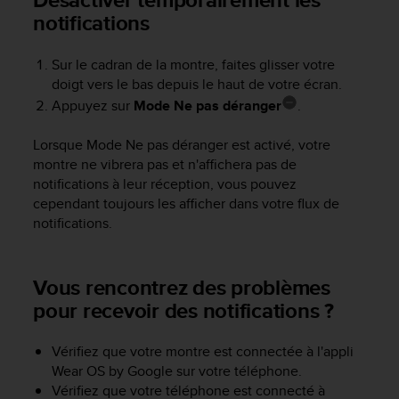
-
notifications
v
o
Sur le cadran de la montre, faites glisser votre
u
doigt vers le bas depuis le haut de votre écran.
s
Appuyez sur
Mode Ne pas déranger
.
a
u
S
Lorsque Mode Ne pas déranger est activé, votre
e
montre ne vibrera pas et n'affichera pas de
r
notifications à leur réception, vous pouvez
v
cependant toujours les afficher dans votre flux de
i
notifications.
c
e
c
Vous rencontrez des problèmes
l
i
pour recevoir des notifications ?
e
n
Vérifiez que votre montre est connectée à l'appli
t
Wear OS by Google sur votre téléphone.
s
a
Vérifiez que votre téléphone est connecté à