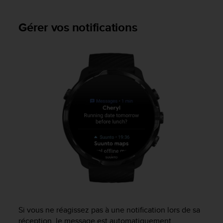
a
c
c
Gérer vos notifications
e
s
s
i
b
i
l
i
t
é
d
u
c
o
n
t
e
n
Si vous ne réagissez pas à une notification lors de sa
u
réception, le message est automatiquement
W