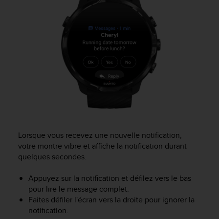
f
o
r
m
i
t
é
a
u
x
d
i
r
e
Lorsque vous recevez une nouvelle notification,
c
votre montre vibre et affiche la notification durant
t
quelques secondes.
i
v
Appuyez sur la notification et défilez vers le bas
e
pour lire le message complet.
s
Faites défiler l'écran vers la droite pour ignorer la
d
notification.
'