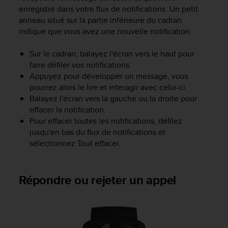
enregistré dans votre flux de notifications. Un petit
e
b
anneau situé sur la partie inférieure du cadran
(
indique que vous avez une nouvelle notification.
W
e
Sur le cadran, balayez l'écran vers le haut pour
b
faire défiler vos notifications.
C
Appuyez pour développer un message, vous
o
pourrez alors le lire et interagir avec celui-ci.
n
Balayez l'écran vers la gauche ou la droite pour
t
effacer la notification.
e
Pour effacer toutes les notifications, défilez
n
t
jusqu'en bas du flux de notifications et
A
sélectionnez Tout effacer.
c
c
e
Répondre ou rejeter un appel
s
s
i
b
i