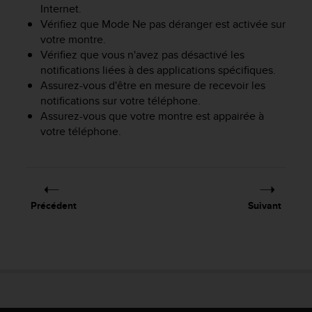
u
Internet.
x
Vérifiez que Mode Ne pas déranger est activée sur
É
votre montre.
t
Vérifiez que vous n'avez pas désactivé les
a
notifications liées à des applications spécifiques.
t
Assurez-vous d'être en mesure de recevoir les
s
notifications sur votre téléphone.
-
Assurez-vous que votre montre est appairée à
U
votre téléphone.
n
i
s
a
u
+
Précédent
Suivant
1
8
5
5
2
5
8