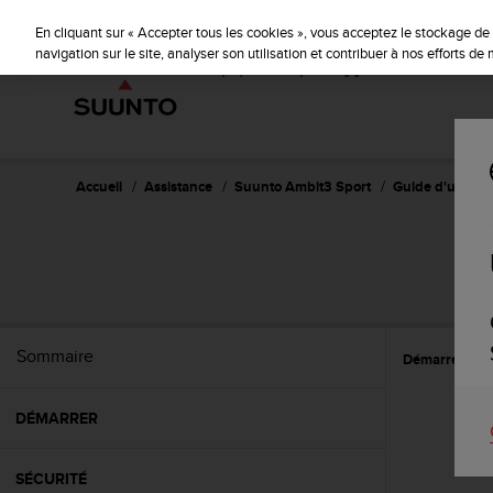
S
u
En cliquant sur « Accepter tous les cookies », vous acceptez le stockage de 
u
navigation sur le site, analyser son utilisation et contribuer à nos efforts d
n
t
o
s
'
e
Accueil
Assistance
Suunto Ambit3 Sport
Guide d'utilisat
n
g
a
S
g
e
à
a
Sommaire
Démarrer
E
m
e
n
DÉMARRER
e
r
c
SÉCURITÉ