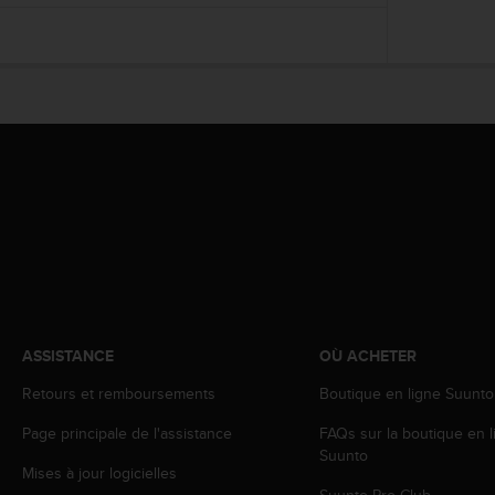
f
o
r
m
i
t
é
a
u
x
d
i
r
e
c
t
ASSISTANCE
OÙ ACHETER
i
v
Retours et remboursements
Boutique en ligne Suunto
e
Page principale de l'assistance
FAQs sur la boutique en l
s
Suunto
d
Mises à jour logicielles
'
Suunto Pro Club