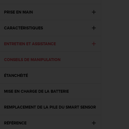
e
s
i
PRISE EN MAIN
t
e
CARACTÉRISTIQUES
W
e
b
ENTRETIEN ET ASSISTANCE
a
u
n
CONSEILS DE MANIPULATION
i
v
e
ÉTANCHÉITÉ
a
u
MISE EN CHARGE DE LA BATTERIE
A
A
d
REMPLACEMENT DE LA PILE DU SMART SENSOR
e
c
o
RÉFÉRENCE
n