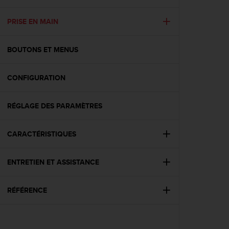
e
s
i
PRISE EN MAIN
t
e
BOUTONS ET MENUS
W
e
b
CONFIGURATION
a
u
n
RÉGLAGE DES PARAMÈTRES
i
v
e
CARACTÉRISTIQUES
a
u
ENTRETIEN ET ASSISTANCE
A
A
d
RÉFÉRENCE
e
c
o
n