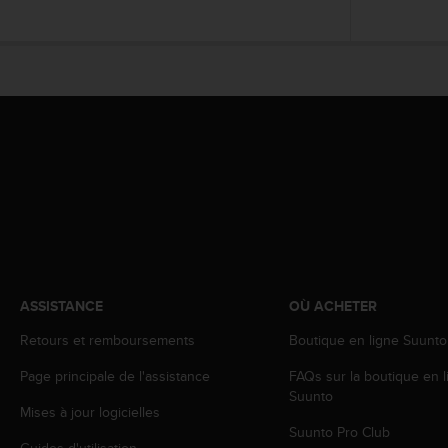
e
b
(
W
e
b
C
o
n
t
e
n
t
A
c
ASSISTANCE
OÙ ACHETER
c
e
Retours et remboursements
Boutique en ligne Suunto
s
Page principale de l'assistance
FAQs sur la boutique en l
s
Suunto
i
Mises à jour logicielles
b
Suunto Pro Club
i