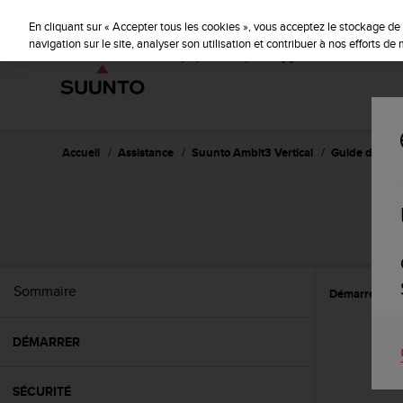
S
u
En cliquant sur « Accepter tous les cookies », vous acceptez le stockage de 
u
navigation sur le site, analyser son utilisation et contribuer à nos efforts d
n
t
o
s
'
e
Accueil
Assistance
Suunto Ambit3 Vertical
Guide d'utilisa
n
g
a
SU
g
e
à
a
Sommaire
Démarrer
P
m
e
n
DÉMARRER
e
r
c
SÉCURITÉ