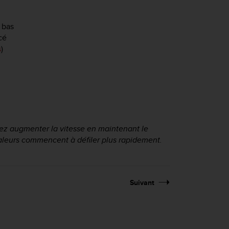
 bas
cé
s
)
ez augmenter la vitesse en maintenant le
aleurs commencent à défiler plus rapidement.
Suivant