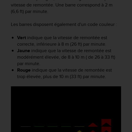
e
vitesse de remontée. Une barre correspond à 2 m
s
(6,6 ft) par minute.
i
t
e
Les barres disposent également d'un code couleur :
W
e
Vert
indique que la vitesse de remontée est
b
correcte, inférieure à 8 m (26 ft) par minute.
a
Jaune
indique que la vitesse de remontée est
u
modérément élevée, de 8 à 10 m ( de 26 à 33 ft)
n
par minute.
i
Rouge
indique que la vitesse de remontée est
v
trop élevée, plus de 10 m (33 ft) par minute.
e
a
u
A
A
d
e
c
o
n