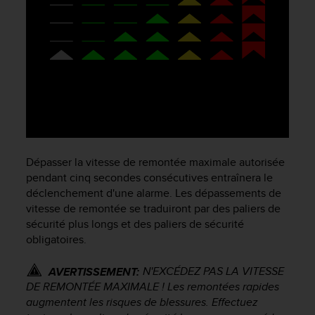
f
o
r
m
i
t
é
a
u
x
d
Dépasser la vitesse de remontée maximale autorisée
i
pendant cinq secondes consécutives entraînera le
r
déclenchement d'une alarme. Les dépassements de
e
c
vitesse de remontée se traduiront par des paliers de
t
sécurité plus longs et des paliers de sécurité
i
obligatoires.
v
e
N'EXCÉDEZ PAS LA VITESSE
AVERTISSEMENT:
s
DE REMONTÉE MAXIMALE ! Les remontées rapides
d
augmentent les risques de blessures. Effectuez
'