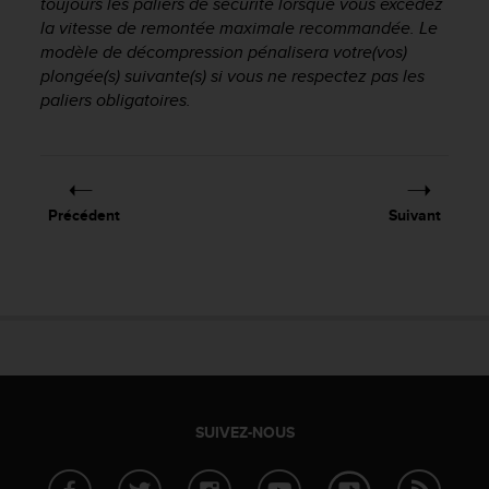
toujours les paliers de sécurité lorsque vous excédez
a
la vitesse de remontée maximale recommandée. Le
c
c
modèle de décompression pénalisera votre(vos)
e
plongée(s) suivante(s) si vous ne respectez pas les
s
paliers obligatoires.
s
i
b
i
l
Précédent
Suivant
i
t
é
d
u
c
o
n
t
e
SUIVEZ-NOUS
n
u
W