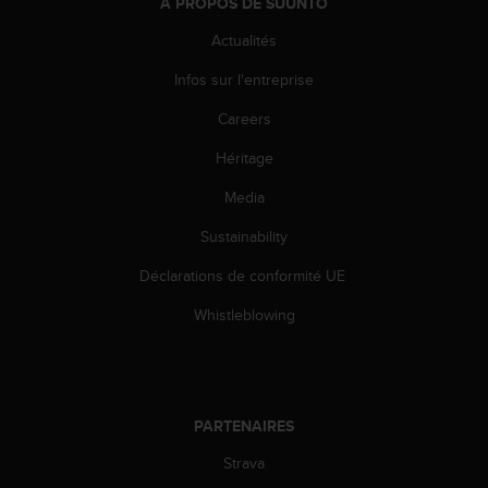
0
À PROPOS DE SUUNTO
a
Actualités
i
n
Infos sur l'entreprise
s
i
Careers
q
u
Héritage
'
à
Media
a
Sustainability
s
s
Déclarations de conformité UE
u
r
Whistleblowing
e
r
s
a
c
PARTENAIRES
o
n
Strava
f