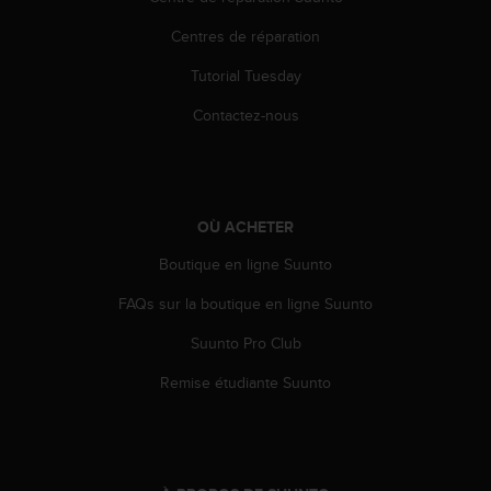
l
i
Centres de réparation
t
y
Tutorial Tuesday
G
Contactez-nous
u
i
d
e
l
OÙ ACHETER
i
n
Boutique en ligne Suunto
e
s
FAQs sur la boutique en ligne Suunto
,
W
Suunto Pro Club
C
A
Remise étudiante Suunto
G
)
2
.