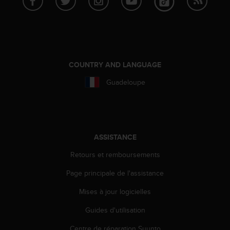
e
b
(
W
e
b
COUNTRY AND LANGUAGE
C
o
Guadeloupe
n
t
e
n
t
ASSISTANCE
A
c
Retours et remboursements
c
e
Page principale de l'assistance
s
Mises à jour logicielles
s
i
Guides d'utilisation
b
i
Centre de réparation Suunto