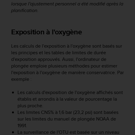
0
lorsque l'ajustement personnel a été modifié après la
a
planification.
i
n
s
Exposition à l'oxygène
i
q
u
Les calculs de l'exposition à l'oxygène sont basés sur
'
les principes et les tables de limites de durée
à
d'exposition approuvés. Aussi, l'ordinateur de
a
plongée emploie plusieurs méthodes pour estimer
s
l'exposition à l'oxygène de manière conservatrice. Par
s
exemple :
u
r
e
Les calculs d'exposition de l'oxygène affichés sont
r
établis et arrondis à la valeur de pourcentage la
s
plus proche.
a
Les limites CNS% à 1,6 bar (23,2 psi) sont basées
c
sur les limites du manuel de plongée NOAA de
o
1991.
n
La surveillance de l'OTU est basée sur un niveau
f