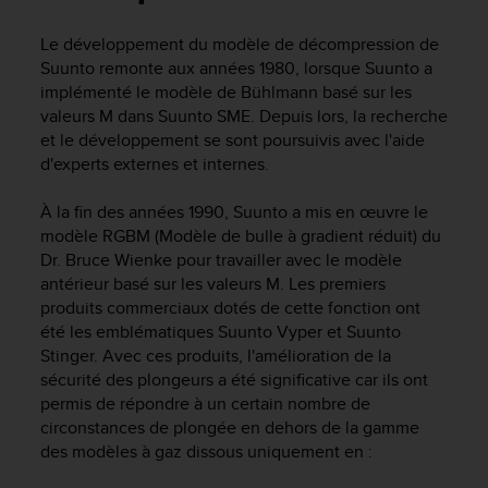
e
s
Le développement du modèle de décompression de
i
Suunto remonte aux années 1980, lorsque Suunto a
t
e
implémenté le modèle de Bühlmann basé sur les
W
valeurs M dans Suunto SME. Depuis lors, la recherche
e
et le développement se sont poursuivis avec l'aide
b
d'experts externes et internes.
a
u
À la fin des années 1990, Suunto a mis en œuvre le
n
modèle RGBM (Modèle de bulle à gradient réduit) du
i
Dr. Bruce Wienke pour travailler avec le modèle
v
antérieur basé sur les valeurs M. Les premiers
e
a
produits commerciaux dotés de cette fonction ont
u
été les emblématiques Suunto Vyper et Suunto
A
Stinger. Avec ces produits, l'amélioration de la
A
sécurité des plongeurs a été significative car ils ont
d
permis de répondre à un certain nombre de
e
circonstances de plongée en dehors de la gamme
c
des modèles à gaz dissous uniquement en :
o
n