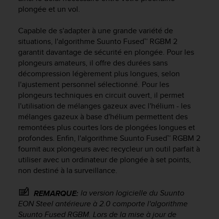
plongée et un vol.
e
b
(
Capable de s'adapter à une grande variété de
W
situations, l'algorithme Suunto Fused™ RGBM 2
e
garantit davantage de sécurité en plongée. Pour les
b
plongeurs amateurs, il offre des durées sans
C
décompression légèrement plus longues, selon
o
l'ajustement personnel sélectionné. Pour les
n
plongeurs techniques en circuit ouvert, il permet
t
l'utilisation de mélanges gazeux avec l'hélium - les
e
n
mélanges gazeux à base d'hélium permettent des
t
remontées plus courtes lors de plongées longues et
A
profondes. Enfin, l'algorithme Suunto Fused™ RGBM 2
c
fournit aux plongeurs avec recycleur un outil parfait à
c
utiliser avec un ordinateur de plongée à set points,
e
non destiné à la surveillance.
s
s
la version logicielle du
Suunto
REMARQUE:
i
EON Steel
antérieure à 2.0 comporte l'algorithme
b
Suunto Fused RGBM. Lors de la mise à jour de
i