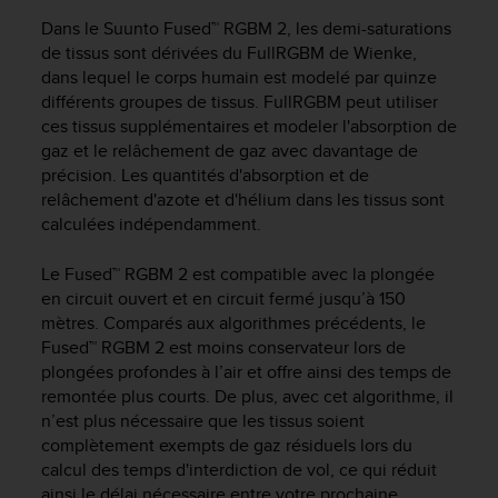
a
Dans le Suunto Fused™ RGBM 2, les demi-saturations
c
c
de tissus sont dérivées du FullRGBM de Wienke,
e
dans lequel le corps humain est modelé par quinze
s
différents groupes de tissus. FullRGBM peut utiliser
s
ces tissus supplémentaires et modeler l'absorption de
i
gaz et le relâchement de gaz avec davantage de
b
précision. Les quantités d'absorption et de
i
relâchement d'azote et d'hélium dans les tissus sont
l
calculées indépendamment.
i
t
Le Fused™ RGBM 2 est compatible avec la plongée
é
d
en circuit ouvert et en circuit fermé jusqu’à 150
u
mètres. Comparés aux algorithmes précédents, le
c
Fused™ RGBM 2 est moins conservateur lors de
o
plongées profondes à l’air et offre ainsi des temps de
n
remontée plus courts. De plus, avec cet algorithme, il
t
n’est plus nécessaire que les tissus soient
e
complètement exempts de gaz résiduels lors du
n
calcul des temps d'interdiction de vol, ce qui réduit
u
ainsi le délai nécessaire entre votre prochaine
W