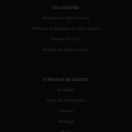
0
9
OÙ ACHETER
0
Boutique en ligne Suunto
0
(
FAQs sur la boutique en ligne Suunto
a
p
Suunto Pro Club
p
e
Remise étudiante Suunto
l
g
r
a
t
À PROPOS DE SUUNTO
u
i
Actualités
t
Infos sur l'entreprise
)
s
Careers
i
v
Héritage
o
u