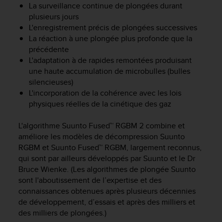
La surveillance continue de plongées durant
f
plusieurs jours
o
r
L'enregistrement précis de plongées successives
m
La réaction à une plongée plus profonde que la
i
précédente
t
L'adaptation à de rapides remontées produisant
é
une haute accumulation de microbulles (bulles
a
silencieuses)
u
L'incorporation de la cohérence avec les lois
x
physiques réelles de la cinétique des gaz
d
i
L'algorithme Suunto Fused™ RGBM 2 combine et
r
e
améliore les modèles de décompression Suunto
c
RGBM et Suunto Fused™ RGBM, largement reconnus,
t
qui sont par ailleurs développés par Suunto et le Dr
i
Bruce Wienke. (Les algorithmes de plongée Suunto
v
sont l'aboutissement de l’expertise et des
e
connaissances obtenues après plusieurs décennies
s
de développement, d’essais et après des milliers et
d
des milliers de plongées.)
'