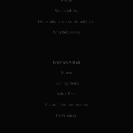
Media
s
r
Sustainability
e
Déclarations de conformité UE
n
c
Whistleblowing
o
n
t
r
e
PARTENAIRES
z
d
Strava
e
s
TrainingPeaks
p
r
Value Pack
o
Accueil des partenaires
b
l
Partenaires
è
m
e