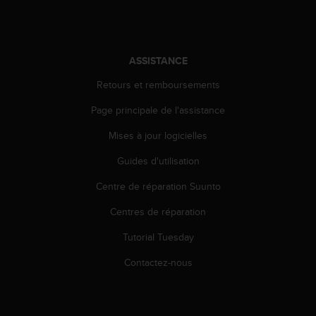
u
x
É
t
ASSISTANCE
a
t
Retours et remboursements
s
-
Page principale de l'assistance
U
n
Mises à jour logicielles
i
Guides d'utilisation
s
a
Centre de réparation Suunto
u
+
Centres de réparation
1
8
Tutorial Tuesday
5
5
Contactez-nous
2
5
8