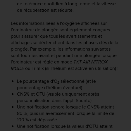
de tolérance quotidien à long terme et la vitesse
o
r
de récupération est réduite.
m
i
Les informations liées à l'oxygène affichées sur
t
l'ordinateur de plongée sont également conçues
é
pour s'assurer que tous les avertissements et
a
affichages se déclenchent dans les phases clés de la
u
plongée. Par exemple, les informations suivantes
x
sont fournies avant et pendant une plongée lorsque
a
l'ordinateur est réglé en mode
TXT AIR NITROX
u
MODE
ou Trimix (si l'hélium est activé en utilisation) :
t
r
e
Le pourcentage d'O
sélectionné (et le
2
s
pourcentage d'hélium éventuel)
n
CNS% et OTU (visible uniquement après
o
personnalisation dans l'appli Suunto)
r
Une notification sonore lorsque le CNS% atteint
m
80 %, puis un avertissement lorsque la limite de
e
100 % est dépassée
s
Une notification lorsque la valeur d'OTU atteint
d