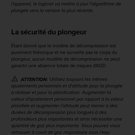
l
l'appareil, le logiciel va mettre à jour l'algorithme de
i
plongée vers la version la plus récente.
t
y
G
La sécurité du plongeur
u
i
d
Étant donné que le modèle de décompression est
e
purement théorique et ne surveille pas le corps du
l
plongeur, aucun modèle de décompression ne peut
i
garantir une absence totale de risques d'ADD.
n
e
Utilisez toujours les mêmes
ATTENTION:
s
ajustements personnels et d'altitude pour la plongée
,
à réaliser et pour la planification. Augmenter la
W
valeur d'ajustement personnel par rapport à la valeur
C
A
planifiée et augmenter l'altitude peut mener à des
G
durées de décompression plus longues à des
)
profondeurs plus importantes et ainsi nécessiter une
2
quantité de gaz plus importante. Vous pouvez vous
.
retrouver à court de gaz respiratoire sous l'eau