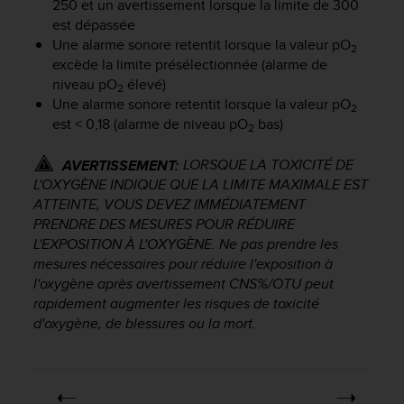
250 et un avertissement lorsque la limite de 300
'
a
est dépassée
c
Une alarme sonore retentit lorsque la valeur pO
2
c
excède la limite présélectionnée (alarme de
e
niveau pO
élevé)
2
s
Une alarme sonore retentit lorsque la valeur pO
2
s
est < 0,18 (alarme de niveau pO
bas)
2
i
b
LORSQUE LA TOXICITÉ DE
AVERTISSEMENT:
i
L'OXYGÈNE INDIQUE QUE LA LIMITE MAXIMALE EST
l
i
ATTEINTE, VOUS DEVEZ IMMÉDIATEMENT
t
PRENDRE DES MESURES POUR RÉDUIRE
é
L'EXPOSITION À L'OXYGÈNE. Ne pas prendre les
.
mesures nécessaires pour réduire l'exposition à
A
l'oxygène après avertissement CNS%/OTU peut
d
rapidement augmenter les risques de toxicité
r
d'oxygène, de blessures ou la mort.
e
s
s
e
z