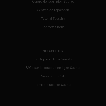
a
Centre de réparation Suunto
c
Centres de réparation
c
e
Tutorial Tuesday
s
s
Contactez-nous
i
b
i
l
i
OÙ ACHETER
t
é
Boutique en ligne Suunto
d
u
FAQs sur la boutique en ligne Suunto
c
Suunto Pro Club
o
n
Remise étudiante Suunto
t
e
n
u
W