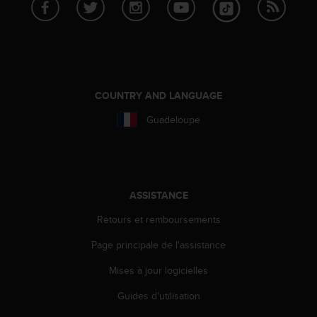
f
o
r
m
i
t
é
COUNTRY AND LANGUAGE
a
Guadeloupe
u
x
d
i
r
e
ASSISTANCE
c
Retours et remboursements
t
i
Page principale de l'assistance
v
e
Mises à jour logicielles
s
d
Guides d'utilisation
'