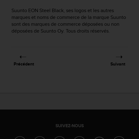
e
s
Suunto EON Steel Black
, ses logos et les autres
i
marques et noms de commerce de la marque Suunto
t
sont des marques de commerce déposées ou non
e
déposées de Suunto Oy. Tous droits réservés.
W
e
b
a
u
n
Précédent
Suivant
i
v
e
a
u
A
A
d
e
c
SUIVEZ-NOUS
o
n