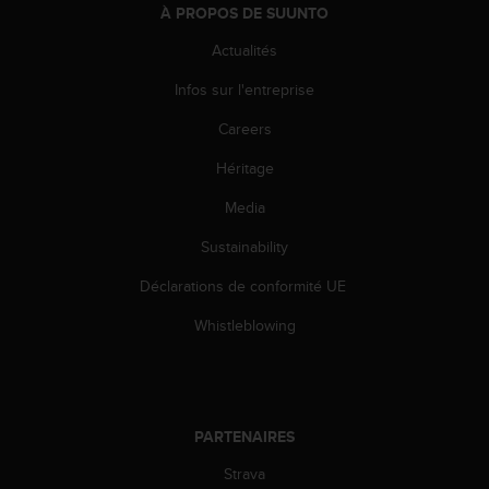
À PROPOS DE SUUNTO
e
b
Actualités
(
W
Infos sur l'entreprise
e
b
Careers
C
Héritage
o
n
Media
t
e
Sustainability
n
t
Déclarations de conformité UE
A
c
Whistleblowing
c
e
s
s
i
PARTENAIRES
b
Strava
i