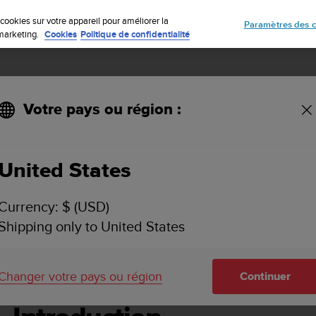
Inscrivez-vous à la newsletter et obtenez 5% de remise
| Retours faciles
cookies sur votre appareil pour améliorer la
Paramètres des c
e marketing.
Cookies
Politique de confidentialité
Votre pays ou région :
United States
SUUNTO ESSENTIAL GUIDE D'UTILISATION -
Currency: $ (USD)
Shipping only to United States
ntroduction
Changer votre pays ou région
Continuer