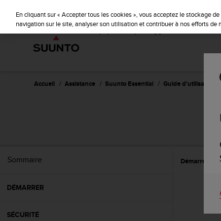
S
u
En cliquant sur « Accepter tous les cookies », vous acceptez le stockage de 
u
navigation sur le site, analyser son utilisation et contribuer à nos efforts d
n
t
o
s
'
e
Accueil
Assistance
Suunto Essential
Guide d'utilisation -
n
g
a
g
e
à
a
Sommaire
Démarrer
I
m
e
n
DÉMARRER
e
r
c
SÉCURITÉ