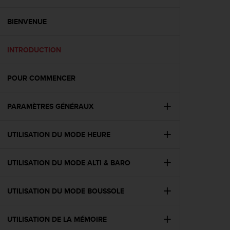
e
s
i
BIENVENUE
t
e
INTRODUCTION
W
e
b
POUR COMMENCER
a
u
n
PARAMÈTRES GÉNÉRAUX
i
v
e
UTILISATION DU MODE HEURE
a
u
UTILISATION DU MODE ALTI & BARO
A
A
d
UTILISATION DU MODE BOUSSOLE
e
c
o
UTILISATION DE LA MÉMOIRE
n