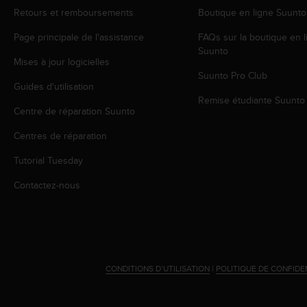
a
Retours et remboursements
Boutique en ligne Suunto
c
c
Page principale de l'assistance
FAQs sur la boutique en l
e
Suunto
s
Mises à jour logicielles
s
Suunto Pro Club
i
Guides d'utilisation
b
Remise étudiante Suunto
Centre de réparation Suunto
i
l
Centres de réparation
i
t
Tutorial Tuesday
é
d
Contactez-nous
u
c
o
n
t
e
CONDITIONS D’UTILISATION
|
POLITIQUE DE CONFIDE
n
u
W