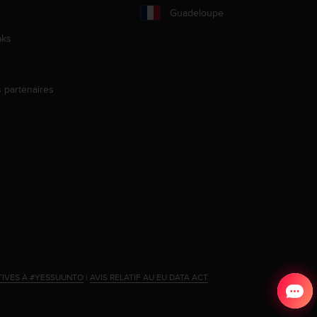
Guadeloupe
aks
s partenaires
s
TIVES À #YESSUUNTO
|
AVIS RELATIF AU EU DATA ACT