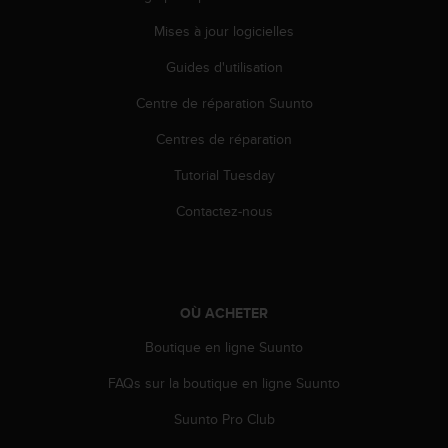
l
i
Mises à jour logicielles
t
Guides d'utilisation
y
G
Centre de réparation Suunto
u
i
Centres de réparation
d
e
Tutorial Tuesday
l
i
Contactez-nous
n
e
s
,
W
OÙ ACHETER
C
Boutique en ligne Suunto
A
G
FAQs sur la boutique en ligne Suunto
)
2
Suunto Pro Club
.