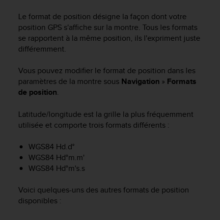
e
s
Le format de position désigne la façon dont votre
i
position GPS s'affiche sur la montre. Tous les formats
t
se rapportent à la même position, ils l'expriment juste
e
différemment.
W
e
b
Vous pouvez modifier le format de position dans les
a
paramètres de la montre sous
Navigation
»
Formats
u
de position
.
n
i
Latitude/longitude est la grille la plus fréquemment
v
utilisée et comporte trois formats différents :
e
a
WGS84 Hd.d°
u
WGS84 Hd°m.m'
A
A
WGS84 Hd°m's.s
d
e
Voici quelques-uns des autres formats de position
c
disponibles :
o
n