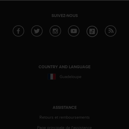
e
b
SUIVEZ-NOUS
(
W
e
b
C
o
n
t
e
COUNTRY AND LANGUAGE
n
t
Guadeloupe
A
c
c
e
s
ASSISTANCE
s
i
Retours et remboursements
b
i
Page principale de l'assistance