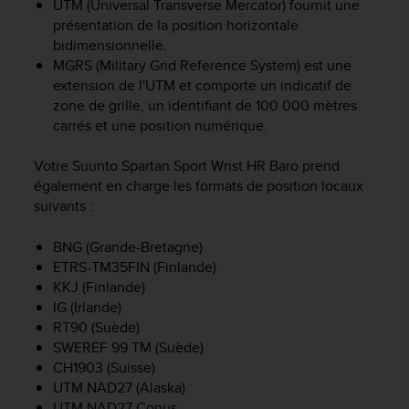
UTM (Universal Transverse Mercator) fournit une
f
présentation de la position horizontale
o
bidimensionnelle.
r
MGRS (Military Grid Reference System) est une
m
extension de l'UTM et comporte un indicatif de
i
t
zone de grille, un identifiant de 100 000 mètres
é
carrés et une position numérique.
a
u
Votre
Suunto Spartan Sport Wrist HR Baro
prend
x
également en charge les formats de position locaux
d
suivants :
i
r
BNG (Grande-Bretagne)
e
ETRS-TM35FIN (Finlande)
c
KKJ (Finlande)
t
i
IG (Irlande)
v
RT90 (Suède)
e
SWEREF 99 TM (Suède)
s
CH1903 (Suisse)
d
UTM NAD27 (Alaska)
'
UTM NAD27 Conus