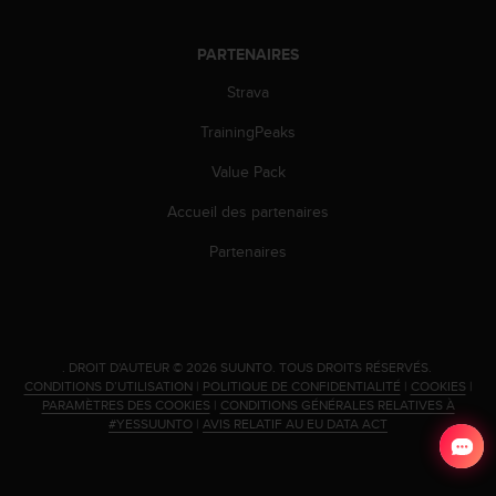
o
r
PARTENAIRES
m
i
Strava
t
é
TrainingPeaks
a
u
Value Pack
x
Accueil des partenaires
a
u
Partenaires
t
r
e
s
n
.
DROIT D'AUTEUR © 2026 SUUNTO.
TOUS DROITS RÉSERVÉS.
o
CONDITIONS D’UTILISATION
|
POLITIQUE DE CONFIDENTIALITÉ
|
COOKIES
|
r
PARAMÈTRES DES COOKIES
|
CONDITIONS GÉNÉRALES RELATIVES À
m
#YESSUUNTO
|
AVIS RELATIF AU EU DATA ACT
e
s
d