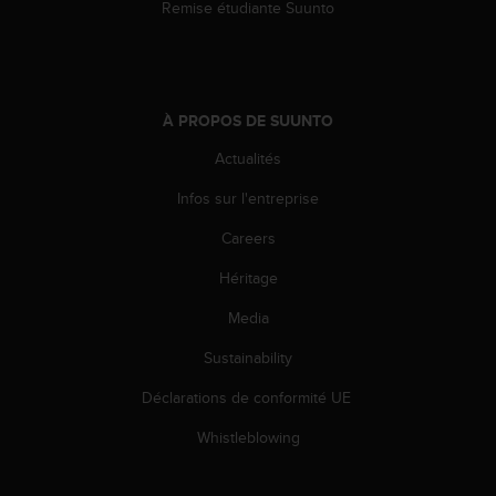
0
Remise étudiante Suunto
a
i
n
s
i
À PROPOS DE SUUNTO
q
u
Actualités
'
Infos sur l'entreprise
à
a
Careers
s
s
Héritage
u
r
Media
e
r
Sustainability
s
Déclarations de conformité UE
a
c
Whistleblowing
o
n
f