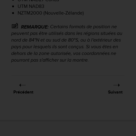
a
UTM NAD83
c
NZTM2000 (Nouvelle-Zélande)
c
e
s
Certains formats de position ne
REMARQUE:
s
peuvent pas être utilisés dans les régions situées au
i
nord de 84°N et au sud de 80°S, ou à l'extérieur des
b
pays pour lesquels ils sont conçus. Si vous êtes en
i
dehors de la zone autorisée, vos coordonnées ne
l
pourront pas s'afficher sur la montre.
i
t
é
d
u
Précédent
Suivant
c
o
n
t
e
n
u
W