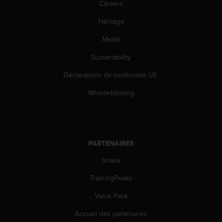
s
Careers
p
Héritage
o
u
Media
r
a
Sustainability
c
c
Déclarations de conformité UE
é
d
Whistleblowing
e
r
a
u
x
PARTENAIRES
i
Strava
n
f
TrainingPeaks
o
r
Value Pack
m
a
Accueil des partenaires
t