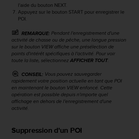
'
l'aide du bouton
NEXT
.
a
Appuyez sur le bouton
START
pour enregistrer le
c
POI.
c
e
Pendant l'enregistrement d'une
s
REMARQUE:
s
activité de chasse ou de pêche, une longue pression
i
sur le bouton
VIEW
affiche une présélection de
b
points d'intérêt spécifiques à l'activité. Pour voir
i
toute la liste, sélectionnez
AFFICHER TOUT
.
l
i
Vous pouvez sauvegarder
CONSEIL:
t
rapidement votre position actuelle en tant que POI
é
en maintenant le bouton
VIEW
enfoncé. Cette
.
opération est possible depuis n'importe quel
A
d
affichage en dehors de l'enregistrement d'une
r
activité.
e
s
s
Suppression d'un POI
e
z