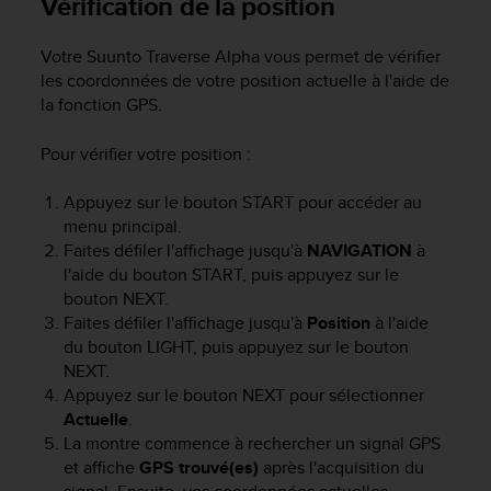
Vérification de la position
l
i
t
Votre
Suunto Traverse Alpha
vous permet de vérifier
y
les coordonnées de votre position actuelle à l'aide de
G
la fonction GPS.
u
i
Pour vérifier votre position :
d
e
Appuyez sur le bouton
START
pour accéder au
l
menu principal.
i
Faites défiler l'affichage jusqu'à
NAVIGATION
à
n
l'aide du bouton
START
, puis appuyez sur le
e
s
bouton
NEXT
.
,
Faites défiler l'affichage jusqu'à
Position
à l'aide
W
du bouton
LIGHT
, puis appuyez sur le bouton
C
NEXT
.
A
Appuyez sur le bouton
NEXT
pour sélectionner
G
Actuelle
.
)
La montre commence à rechercher un signal GPS
2
et affiche
GPS trouvé(es)
après l'acquisition du
.