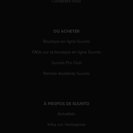
Contactez-nous
s
r
e
n
c
OÙ ACHETER
o
n
Boutique en ligne Suunto
t
r
FAQs sur la boutique en ligne Suunto
e
Suunto Pro Club
z
d
Remise étudiante Suunto
e
s
p
r
o
À PROPOS DE SUUNTO
b
l
Actualités
è
m
Infos sur l'entreprise
e