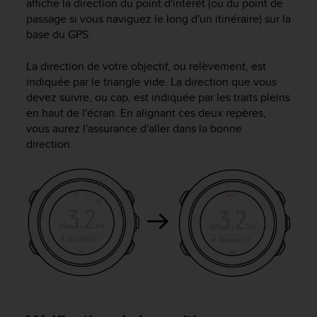
affiche la direction du point d'intérêt (ou du point de
e
passage si vous naviguez le long d'un itinéraire) sur la
b
base du GPS.
(
W
La direction de votre objectif, ou relèvement, est
e
indiquée par le triangle vide. La direction que vous
b
devez suivre, ou cap, est indiquée par les traits pleins
C
o
en haut de l'écran. En alignant ces deux repères,
n
vous aurez l'assurance d'aller dans la bonne
t
direction.
e
n
t
A
c
c
e
s
s
i
b
i