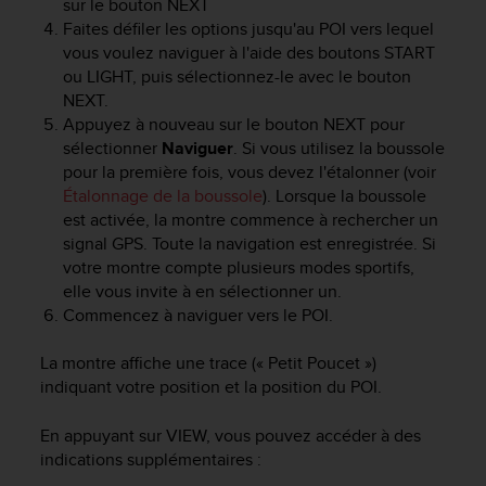
sur le bouton
NEXT
f
Faites défiler les options jusqu'au POI vers lequel
o
vous voulez naviguer à l'aide des boutons
START
r
ou
LIGHT
, puis sélectionnez-le avec le bouton
m
NEXT
.
i
t
Appuyez à nouveau sur le bouton
NEXT
pour
é
sélectionner
Naviguer
. Si vous utilisez la boussole
a
pour la première fois, vous devez l'étalonner (voir
u
Étalonnage de la boussole
). Lorsque la boussole
x
est activée, la montre commence à rechercher un
d
signal GPS. Toute la navigation est enregistrée. Si
i
votre montre compte plusieurs modes sportifs,
r
elle vous invite à en sélectionner un.
e
Commencez à naviguer vers le POI.
c
t
i
La montre affiche une trace (« Petit Poucet »)
v
indiquant votre position et la position du POI.
e
s
En appuyant sur
VIEW
, vous pouvez accéder à des
d
indications supplémentaires :
'