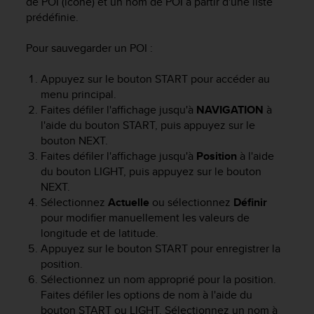
de POI (icône) et un nom de POI à partir d'une liste
o
prédéfinie.
r
m
Pour sauvegarder un POI :
i
t
Appuyez sur le bouton
START
pour accéder au
é
a
menu principal.
u
Faites défiler l'affichage jusqu'à
NAVIGATION
à
x
l'aide du bouton
START
, puis appuyez sur le
a
bouton
NEXT
.
u
Faites défiler l'affichage jusqu'à
Position
à l'aide
t
du bouton
LIGHT
, puis appuyez sur le bouton
r
NEXT
.
e
Sélectionnez
Actuelle
ou sélectionnez
Définir
s
pour modifier manuellement les valeurs de
n
longitude et de latitude.
o
r
Appuyez sur le bouton
START
pour enregistrer la
m
position.
e
Sélectionnez un nom approprié pour la position.
s
Faites défiler les options de nom à l'aide du
d
bouton
START
ou
LIGHT
. Sélectionnez un nom à