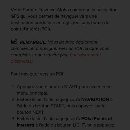
e
s
Votre
Suunto Traverse Alpha
comprend la navigation
i
GPS qui vous permet de naviguer vers une
t
destination prédéfinie enregistrée sous forme de
e
point d'intérêt (POI).
W
e
b
Vous pouvez également
REMARQUE:
a
commencer à naviguer vers un POI lorsque vous
u
enregistrez une activité (voir
Enregistrement
n
d'activités
).
i
v
Pour naviguer vers un POI :
e
a
Appuyez sur le bouton
START
pour accéder au
u
menu principal.
A
A
Faites défiler l'affichage jusqu'à
NAVIGATION
à
d
l'aide du bouton
START
, puis appuyez sur le
e
bouton
NEXT
c
Faites défiler l'affichage jusqu'à
POIs (Points of
o
interest)
à l'aide du bouton
LIGHT
, puis appuyez
n