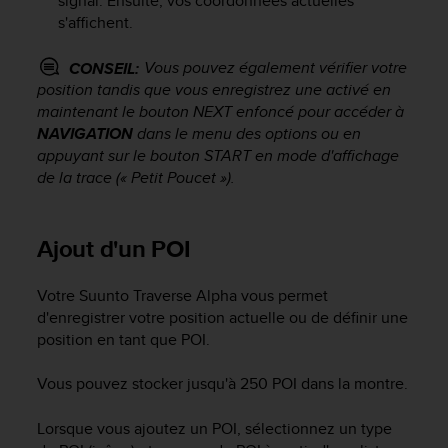
signal. Ensuite, vos coordonnées actuelles
0
s'affichent.
a
i
n
Vous pouvez également vérifier votre
CONSEIL:
s
position tandis que vous enregistrez une activé en
i
maintenant le bouton
NEXT
enfoncé pour accéder à
q
NAVIGATION
dans le menu des options ou en
u
appuyant sur le bouton
START
en mode d'affichage
'
de la trace (« Petit Poucet »).
à
a
s
s
Ajout d'un POI
u
r
Votre
Suunto Traverse Alpha
vous permet
e
d'enregistrer votre position actuelle ou de définir une
r
position en tant que POI.
s
a
c
Vous pouvez stocker jusqu'à 250 POI dans la montre.
o
n
Lorsque vous ajoutez un POI, sélectionnez un type
f