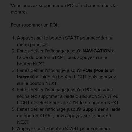
Vous pouvez supprimer un POI directement dans la
-
v
montre.
o
u
Pour supprimer un POI :
s
a
Appuyez sur le bouton
START
pour accéder au
u
menu principal.
S
Faites défiler l'affichage jusqu'à
NAVIGATION
à
e
l'aide du bouton
START
, puis appuyez sur le
r
bouton
NEXT
.
v
i
Faites défiler l'affichage jusqu'à
POIs (Points of
c
interest)
à l'aide du bouton
LIGHT
, puis appuyez
e
sur le bouton
NEXT
.
c
Faites défiler l'affichage jusqu'au POI que vous
l
souhaitez supprimer à l'aide du bouton
START
ou
i
LIGHT
et sélectionnez-le à l'aide du bouton
NEXT
.
e
Faites défiler l'affichage jusqu'à
Supprimer
à l'aide
n
du bouton
START
, puis appuyez sur le bouton
t
NEXT
.
s
Appuyez sur le bouton
START
pour confirmer.
a