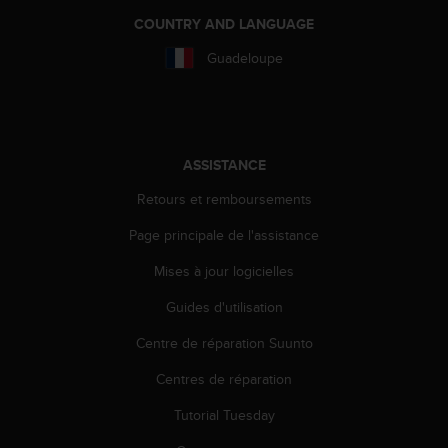
0
9
COUNTRY AND LANGUAGE
0
Guadeloupe
0
(
a
p
p
e
ASSISTANCE
l
Retours et remboursements
g
r
Page principale de l'assistance
a
t
Mises à jour logicielles
u
i
Guides d'utilisation
t
)
Centre de réparation Suunto
s
Centres de réparation
i
v
Tutorial Tuesday
o
u