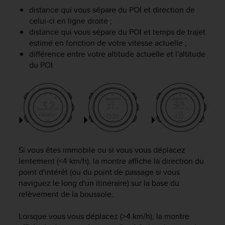
a
distance qui vous sépare du POI et direction de
c
celui-ci en ligne droite ;
c
distance qui vous sépare du POI et temps de trajet
e
estimé en fonction de votre vitesse actuelle ;
s
s
différence entre votre altitude actuelle et l'altitude
i
du POI.
b
i
l
i
t
é
d
u
Si vous êtes immobile ou si vous vous déplacez
c
lentement (<4 km/h), la montre affiche la direction du
o
point d'intérêt (ou du point de passage si vous
n
naviguez le long d'un itinéraire) sur la base du
t
relèvement de la boussole.
e
n
u
Lorsque vous vous déplacez (>4 km/h), la montre
W